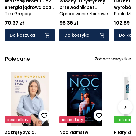
W stronę atomu. Jak
Włochy. Turystyczny
Dekontam
energia jądrowa ocali
przewodnik bez
wyrobów
świat
Tim Gregory
retuszu
Opracowanie zbiorowe
Paola Mon
Cian
70,37 zł
96,36 zł
102,89 zł
Do koszyka
Do koszyka
Do kos
Polecane
Zobacz wszystkie
Bestsellery
Bestsellery
Polecamy
Zakręty życia.
Noc kłamstw
Filary Zie