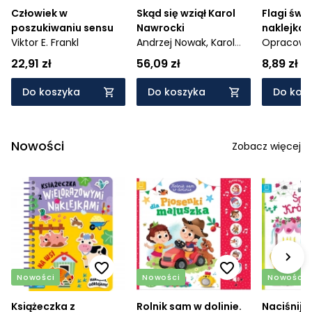
Człowiek w
Skąd się wziął Karol
Flagi świ
poszukiwaniu sensu
Nawrocki
naklejkam
Viktor E. Frankl
Andrzej Nowak,
Karol
Opracowan
Nawrocki
22,91 zł
56,09 zł
8,89 zł
Do koszyka
Do koszyka
Do kos
Nowości
Zobacz więcej
Nowości
Nowości
Nowości
Książeczka z
Rolnik sam w dolinie.
Naciśnij i