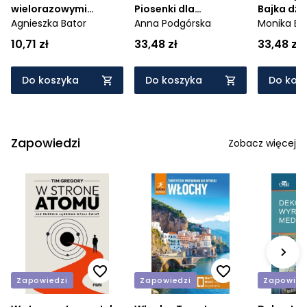
wielorazowymi
Piosenki dla
Bajka dź
naklejkami. Na wsi.
Agnieszka Bator
maluszka. Słuchaj i
Anna Podgórska
Śpiąca K
Monika Bas
Naklejam, odklejam!
śpiewaj!
10,71 zł
33,48 zł
33,48 zł
Do koszyka
Do koszyka
Do kos
Zapowiedzi
Zobacz więcej
Zapowiedzi
Zapowiedzi
Zapowied