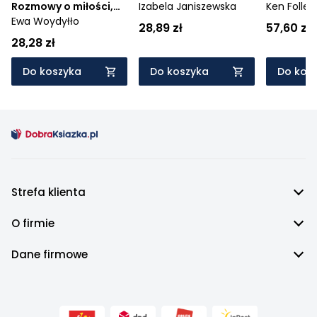
Rozmowy o miłości,
Izabela Janiszewska
Ken Follet
depresji, nałogach i
Ewa Woydyłło
28,89 zł
57,60 zł
odnajdywaniu siebie
28,28 zł
Do koszyka
Do koszyka
Do kos
Strefa klienta
O firmie
Dane firmowe