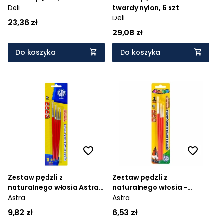
Deli
twardy nylon, 6 szt
Deli
23,36 zł
29,08 zł
Do koszyka
Do koszyka
Zestaw pędzli z
Zestaw pędzli z
naturalnego włosia Astra,
naturalnego włosia -
3+1 szt
Astra
Astrino
Astra
9,82 zł
6,53 zł