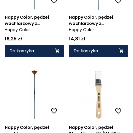
Happy Color, pędzel
Happy Color, pędzel
wachlarzowy z
wachlarzowy z
syntetycznym włosiem nr
Happy Color
syntetycznym włosiem nr
Happy Color
14 (HA 7262 1022-14)
10 (HA 7262 1022-10)
16,25 zł
14,81 zł
Do koszyka
Do koszyka
Happy Color, pędzel
Happy Color, pędzel