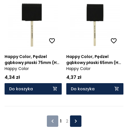
Happy Color, Pędzel
Happy Color, Pędzel
gąbkowy płaski 75mm (HA
gąbkowy płaski 65mm (HA
7271 1022-75)
Happy Color
7271 1022-65)
Happy Color
4,34 zł
4,37 zł
Do koszyka
Do koszyka
1
2