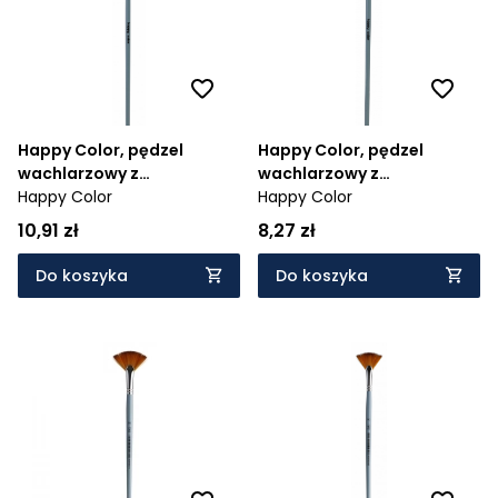
Happy Color, pędzel
Happy Color, pędzel
wachlarzowy z
wachlarzowy z
syntetycznym włosiem nr 4
Happy Color
syntetycznym włosiem nr 0
Happy Color
(HA 7262 1022-4)
(HA 7262 1022-0)
10,91 zł
8,27 zł
Do koszyka
Do koszyka