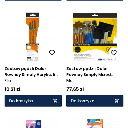
Zestaw pędzli Daler
Zestaw pędzli Daler
Rowney Simply Acrylic, 5
Rowney Simply Mixed
szt
Fila
Media, 50 szt
Fila
10,21 zł
77,65 zł
Do koszyka
Do koszyka