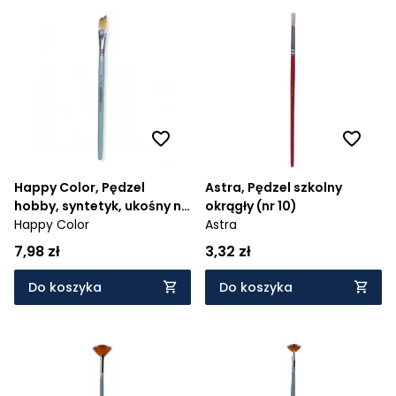
Happy Color, Pędzel
Astra, Pędzel szkolny
hobby, syntetyk, ukośny nr
okrągły (nr 10)
16 (HA 7264 1022-16)
Happy Color
Astra
7,98 zł
3,32 zł
Do koszyka
Do koszyka