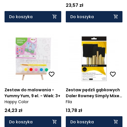
23,57 zł
Do koszyka
Do koszyka
Zestaw do malowania -
Zestaw pędzli gąbkowych
Yummy Yum, 9 el. - Wiek: 3+
Daler Rowney Simply Mixed
Happy Color
Media, 10 szt
Fila
24,23 zł
13,78 zł
Do koszyka
Do koszyka