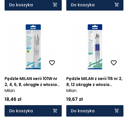
Do koszyka
Do koszyka
Pędzle MILAN serii 101W nr
Pędzle MILAN z serii 116 nr 2,
2, 4, 6, 8, okrągłe z włosia
8, 12 okrągłe z włosia
koziego zestaw 4 szt. na
Milan
koziego zestaw 3 szt. na
Milan
blistrze
blistrze
18,46 zł
19,67 zł
Do koszyka
Do koszyka