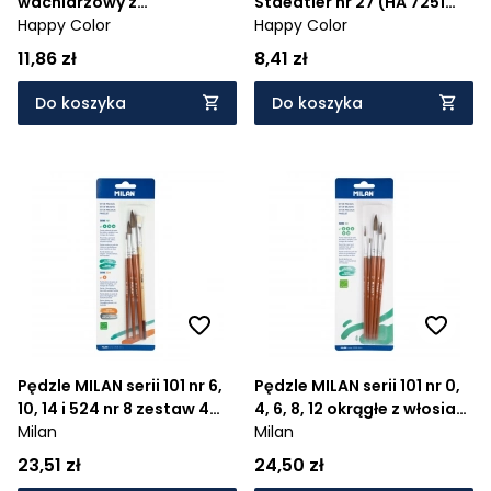
wachlarzowy z
Staedtler nr 27 (HA 7251
syntetycznym włosiem nr 6
Happy Color
1022-27)
Happy Color
(HA 7262 1022-6)
11,86 zł
8,41 zł
Do koszyka
Do koszyka
Pędzle MILAN serii 101 nr 6,
Pędzle MILAN serii 101 nr 0,
10, 14 i 524 nr 8 zestaw 4
4, 6, 8, 12 okrągłe z włosia
szt. na blistrze
Milan
koziego zestaw 5 szt. na
Milan
blistrze
23,51 zł
24,50 zł