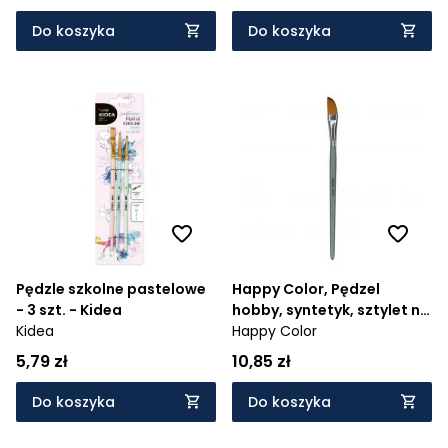
Do koszyka
Do koszyka
Pędzle szkolne pastelowe
Happy Color, Pędzel
- 3 szt. - Kidea
hobby, syntetyk, sztylet nr
Kidea
16 (HA 7265 1022-16)
Happy Color
5,79 zł
10,85 zł
Do koszyka
Do koszyka