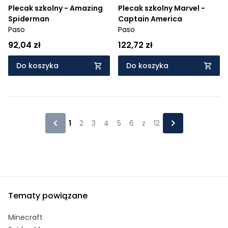
Plecak szkolny - Amazing
Plecak szkolny Marvel -
Spiderman
Captain America
Paso
Paso
92,04 zł
122,72 zł
Do koszyka
Do koszyka
1
2
3
4
5
6
z
12
Tematy powiązane
Minecraft