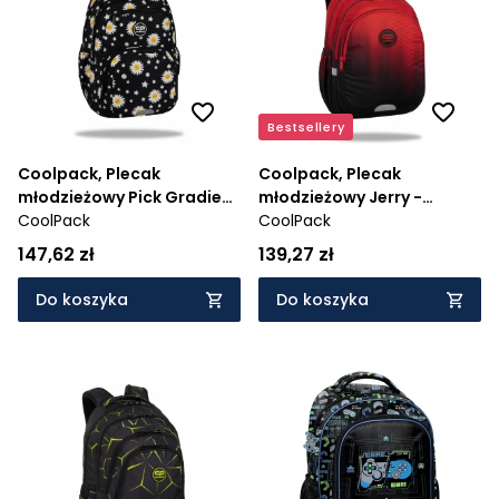
Cena rosnąco
Cena malejąco
Od najnowszych
Bestsellery
Od najstarszych
Coolpack, Plecak
Coolpack, Plecak
młodzieżowy Pick Gradient
młodzieżowy Jerry -
- Daisy Black (F099817)
CoolPack
Gradient Cranberry
CoolPack
(F029756)
147,62 zł
139,27 zł
Do koszyka
Do koszyka