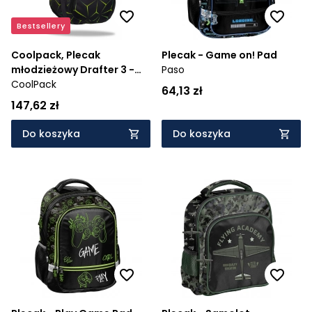
Bestsellery
Coolpack, Plecak
Plecak - Game on! Pad
młodzieżowy Drafter 3 -
Paso
Quake (F010750)
CoolPack
64,13 zł
147,62 zł
Do koszyka
Do koszyka