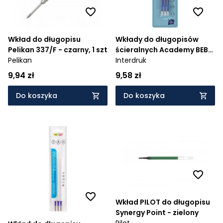
Wkład do długopisu
Wkłady do długopisów
Pelikan 337/F - czarny, 1 szt
ścieralnych Academy BEBE,
Pelikan
3 szt.
Interdruk
9,94 zł
9,58 zł
Do koszyka
Do koszyka
Wkład PILOT do długopisu
Synergy Point - zielony
Pilot