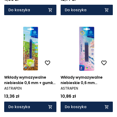
ASTRAPEN Oops! UNICORN -
2 + 1
Do koszyka
Do koszyka
Wkłady wymazywalne
Wkłady wymazywalne
niebieskie 0,6 mm + gumka
niebieskie 0,6 mm
do długopisów
ASTRAPEN
ASTRAPEN Oops! UNICORN
ASTRAPEN
wymazywalnych i ołówków
13,36 zł
10,86 zł
ASTRAPEN Oops! PIXEL ONE
- 2 + 1
Do koszyka
Do koszyka