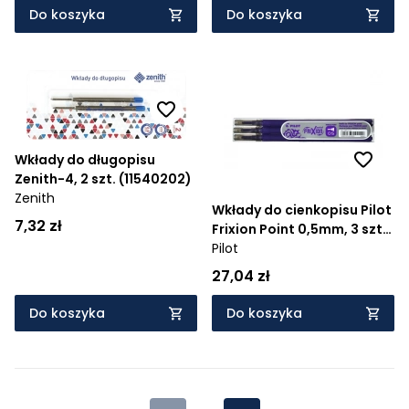
Do koszyka
Do koszyka
Wkłady do długopisu
Zenith-4, 2 szt. (11540202)
Zenith
Wkłady do cienkopisu Pilot
7,32 zł
Frixion Point 0,5mm, 3 szt.
- fioletowe (BLS-FRP5-V-
Pilot
S3)
27,04 zł
Do koszyka
Do koszyka