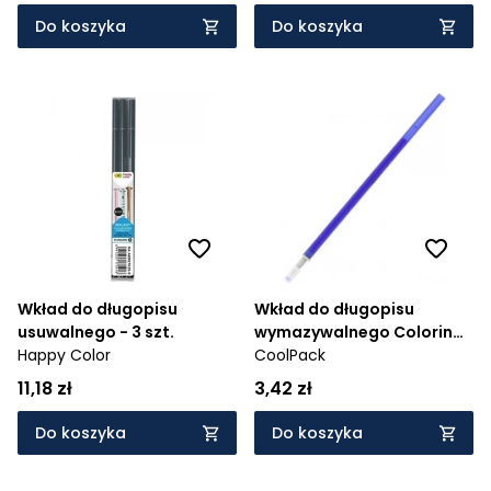
Do koszyka
Do koszyka
Wkład do długopisu
Wkład do długopisu
usuwalnego - 3 szt.
wymazywalnego Colorino
Happy Color
School - niebieski
CoolPack
(37534PTR)
11,18 zł
3,42 zł
Do koszyka
Do koszyka