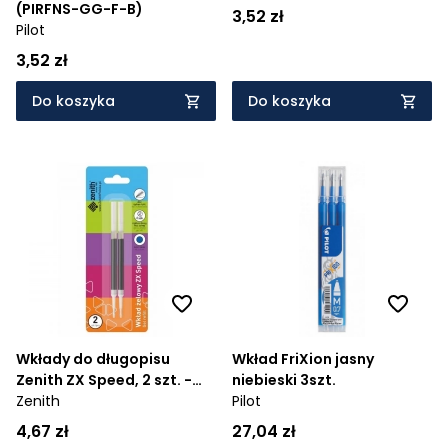
(PIRFNS-GG-F-B)
3,52 zł
Pilot
3,52 zł
Do koszyka
Do koszyka
Wkłady do długopisu
Wkład FriXion jasny
Zenith ZX Speed, 2 szt. -
niebieski 3szt.
niebeskie
Zenith
Pilot
4,67 zł
27,04 zł