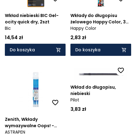
Wkład niebieski BIC Gel-
Wkłady do długopisu
ocity quick dry, 2szt
żelowego Happy Color, 3
Bic
szt
Happy Color
14,54 zł
2,83 zł
Do koszyka
Do koszyka
Wkład do długopisu,
niebieski
Pilot
3,83 zł
Zenith, Wkłady
wymazywalne Oops! -
niebieskie, 3 szt.
ASTRAPEN