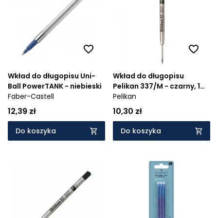
Cena rosnąco
Cena malejąco
Od najnowszych
Od najstarszych
Wkład do długopisu Uni-
Wkład do długopisu
Ball PowerTANK - niebieski
Pelikan 337/M - czarny, 1
Faber-Castell
szt.
Pelikan
12,39 zł
10,30 zł
Do koszyka
Do koszyka