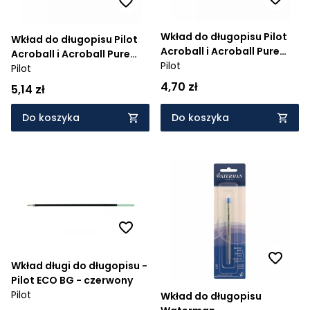
Wkład do długopisu Pilot
Wkład do długopisu Pilot
Acroball i Acroball Pure
Acroball i Acroball Pure
White - czerwony
Pilot
White - niebieski (BRFV-10-
Pilot
L)
4,70 zł
5,14 zł
Do koszyka
Do koszyka
Wkład długi do długopisu -
Pilot ECO BG - czerwony
Pilot
Wkład do długopisu