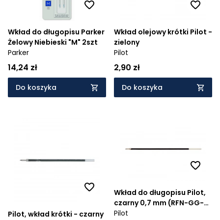
Wkład do długopisu Parker
Wkład olejowy krótki Pilot -
Żelowy Niebieski "M" 2szt
zielony
Parker
Pilot
14,24 zł
2,90 zł
Do koszyka
Do koszyka
Wkład do długopisu Pilot,
czarny 0,7 mm (RFN-GG-F-
B)
Pilot
Pilot, wkład krótki - czarny