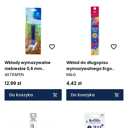
Wkłady wymazywalne
Wkład do długopisu
niebieskie 0,6 mm
wymazywalnego Ergo
ASTRAPEN Oops! PIXEL ONE
ASTRAPEN
Girls, Boys - 0,7mm
M&G
- 3 szt
12,99 zł
4,42 zł
Do koszyka
Do koszyka