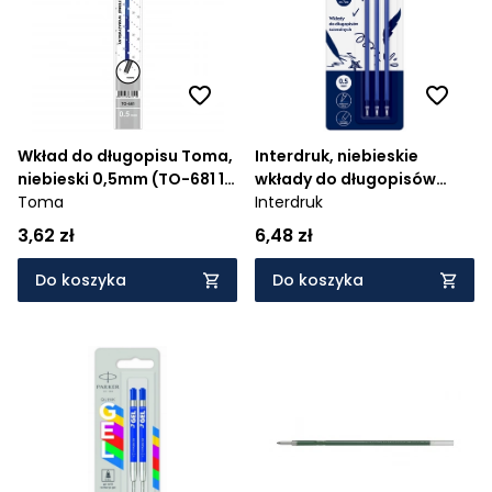
Wkład do długopisu Toma,
Interdruk, niebieskie
niebieski 0,5mm (TO-681 1
wkłady do długopisów
2)
Toma
ścieralnych
Interdruk
3,62 zł
6,48 zł
Do koszyka
Do koszyka