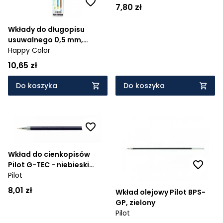
7,80 zł
Wkłady do długopisu
usuwalnego 0,5 mm,
Standard A - Niebieskie
Happy Color
(HA AKR67K35-3)
10,65 zł
Do koszyka
Do koszyka
Wkład do cienkopisów
Pilot G-TEC - niebieski
(BLS-GC4-L)
Pilot
8,01 zł
Wkład olejowy Pilot BPS-
GP, zielony
Pilot