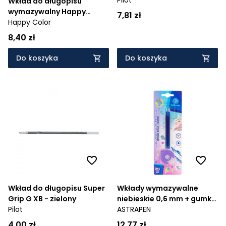
Wkład do długopisu
wymazywalny Happy
7,81 zł
Color, 3 szt
Happy Color
8,40 zł
Do koszyka
Do koszyka
Wkład do długopisu Super
Wkłady wymazywalne
Grip G XB - zielony
niebieskie 0,6 mm + gumka
Pilot
do długopisów
ASTRAPEN
wymazywalnych i ołówków
4,00 zł
12,77 zł