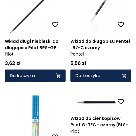
Wkład długi niebieski do
Wkład do długopisu Pentel
długopisu Pilot BPS-GP
LR7-C czarny
Pilot
Pentel
3,62 zł
5,56 zł
Do koszyka
Do koszyka
Wkład do cienkopisów
Pilot G-TEC - czarny (BLS-
GC4-B)
Pilot