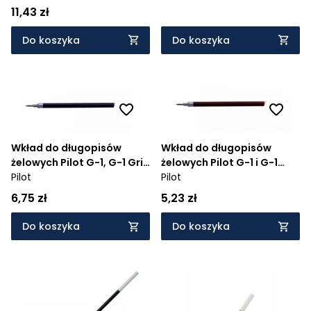
11,43 zł
Do koszyka
Do koszyka
Wkład do długopisów
Wkład do długopisów
żelowych Pilot G-1, G-1 Grip
żelowych Pilot G-1 i G-1
- niebieski (BLS-G1-5-NF-L)
Pilot
Grip czerwony (BLS-G1-5-
Pilot
NF-R)
6,75 zł
5,23 zł
Do koszyka
Do koszyka