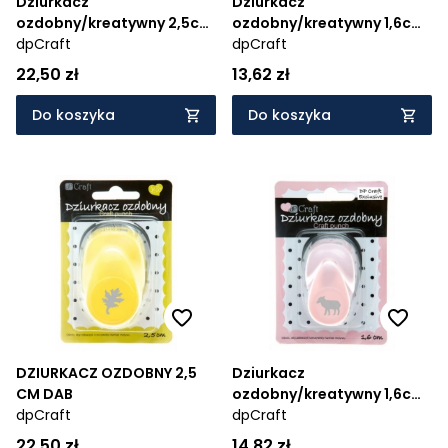
Dziurkacz
Dziurkacz
ozdobny/kreatywny 2,5cm
ozdobny/kreatywny 1,6cm
- królik (JCDZ-110-054)
dpCraft
- kurczak (JCDZ-105-094)
dpCraft
22,50 zł
13,62 zł
Do koszyka
Do koszyka
DZIURKACZ OZDOBNY 2,5
Dziurkacz
CM DAB
ozdobny/kreatywny 1,6cm
dpCraft
- owieczka (JCDZ-105-
dpCraft
346)
22,50 zł
14,82 zł