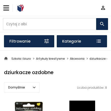
Filtrowanie
Kategorie
Szkoła i biuro
Artykuły kreatywne
Akcesoria
dziurkacze o
dziurkacze ozdobne
Domyślnie
Liczba produktów: 8
Domyślnie
Popularne