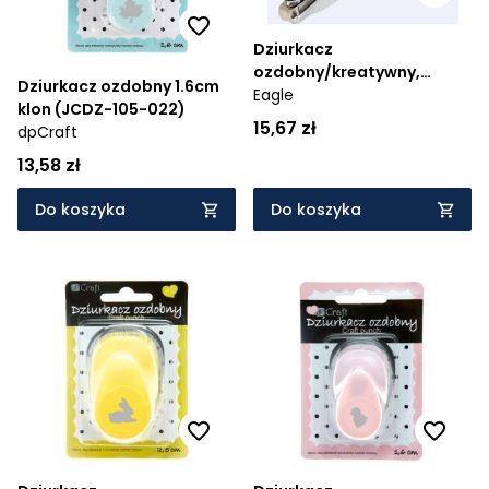
Dziurkacz
ozdobny/kreatywny,
Dziurkacz ozdobny 1.6cm
jednootworowy -
Eagle
klon (JCDZ-105-022)
kombinerki 6mm EAGLE
15,67 zł
dpCraft
9201P
13,58 zł
Do koszyka
Do koszyka