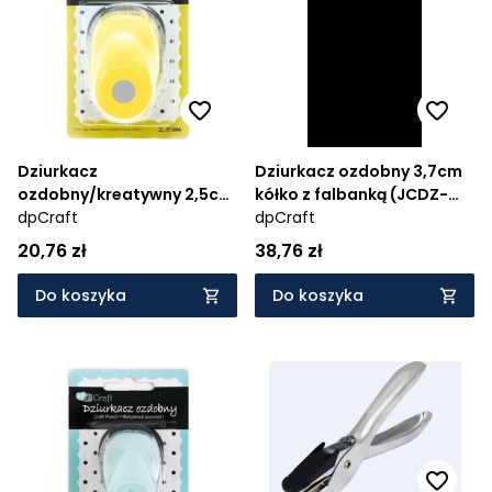
Cena rosnąco
Cena malejąco
Od najnowszych
Od najstarszych
Dziurkacz
Dziurkacz ozdobny 3,7cm
ozdobny/kreatywny 2,5cm
kółko z falbanką (JCDZ-
- koło (JCDZ-110-115)
dpCraft
115-109)
dpCraft
20,76 zł
38,76 zł
Do koszyka
Do koszyka