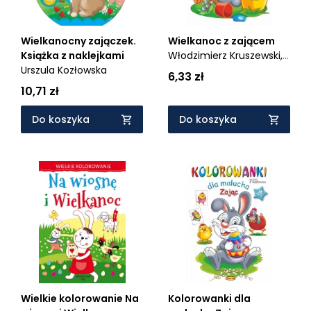
Wielkanocny zajączek.
Wielkanoc z zającem
Książka z naklejkami
Włodzimierz Kruszewski,
Urszula Kozłowska
Ernest Błędowski
6,33 zł
10,71 zł
Do koszyka
Do koszyka
Wielkie kolorowanie Na
Kolorowanki dla