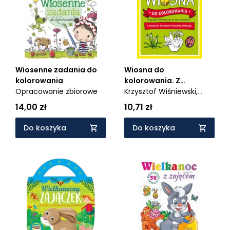
Wiosenne zadania do
Wiosna do
kolorowania
kolorowania. Z
Opracowanie zbiorowe
kredkami poznajemy
Krzysztof Wiśniewski,
wiosenne zwyczaje
Joanna Babula
14,00 zł
10,71 zł
Do koszyka
Do koszyka