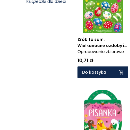
Książeczki dla dzieci
Cena rosnąco
Cena malejąco
Od najnowszych
Od najstarszych
Zrób to sam.
Wielkanocne ozdoby i
dekoracje
Opracowanie zbiorowe
10,71 zł
Do koszyka