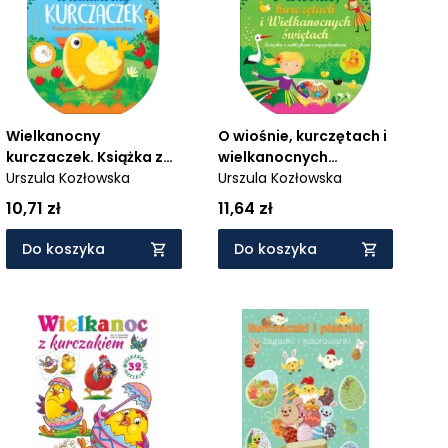
Wielkanocny
O wiośnie, kurczętach i
kurczaczek. Książka z
wielkanocnych
naklejkami
Urszula Kozłowska
świętach. Książka z
Urszula Kozłowska
naklejkami
10,71 zł
11,64 zł
Do koszyka
Do koszyka