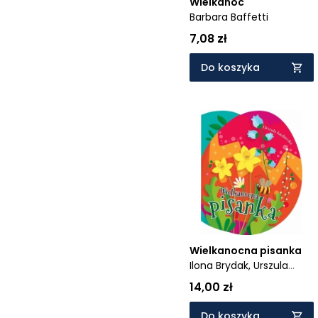
Wielkanoc
Barbara Baffetti
7,08 zł
Do koszyka
Wielkanocna pisanka
Ilona Brydak,
Urszula
Kozłowska
14,00 zł
Do koszyka