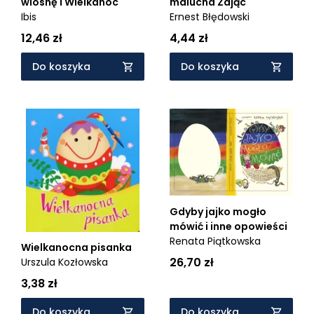
wiosnę i Wielkanoc
malucha Zając
Ibis
Ernest Błędowski
12,46 zł
4,44 zł
Do koszyka
Do koszyka
Gdyby jajko mogło
mówić i inne opowieści
Renata Piątkowska
Wielkanocna pisanka
26,70 zł
Urszula Kozłowska
3,38 zł
Do koszyka
Do koszyka