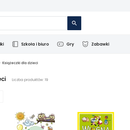
ki
Szkoła i biuro
Gry
Zabawki
Książeczki dla dzieci
eci
Liczba produktów: 19