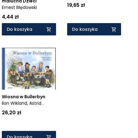
malucha Dzieci
19,65 zł
Ernest Błędowski
4,44 zł
Do koszyka
Do koszyka
Wiosna w Bullerbyn
Ilon Wikland,
Astrid
Lindgren
26,20 zł
Do koszyka