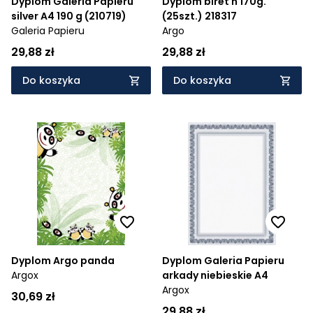
Dyplom Galeria Papieru
Dyplom biret n 170g.
silver A4 190 g (210719)
(25szt.) 218317
Galeria Papieru
Argo
29,88 zł
29,88 zł
Do koszyka
Do koszyka
Dyplom Argo panda
Dyplom Galeria Papieru
Argox
arkady niebieskie A4
Argox
30,69 zł
29,88 zł