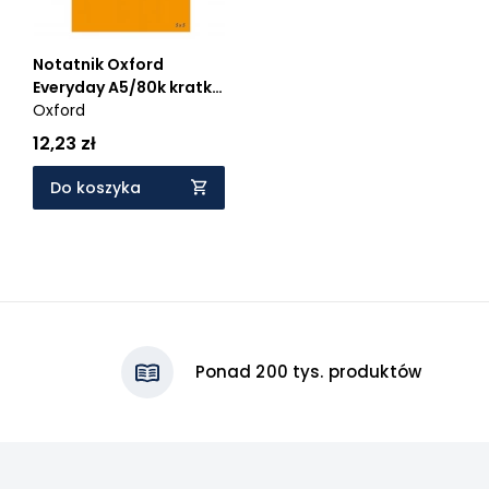
Notatnik Oxford
Everyday A5/80k kratka
(100106280)
Oxford
12,23 zł
Do koszyka
Ponad 200 tys. produktów