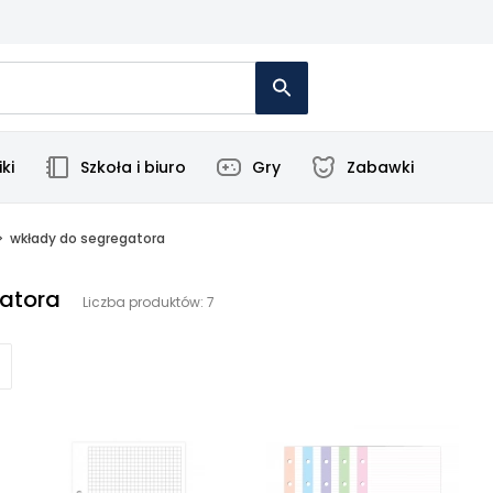
ki
Szkoła i biuro
Gry
Zabawki
wkłady do segregatora
atora
Liczba produktów: 7