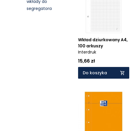
wkłady do
Cena rosnąco
segregatora
Cena malejąco
Od najnowszych
Od najstarszych
Wkład dziurkowany A4,
100 arkuszy
Interdruk
15,66 zł
Do koszyka