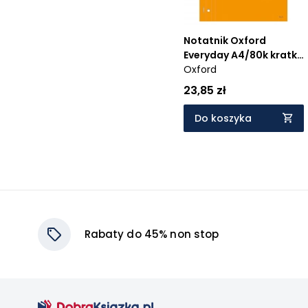
Notatnik Oxford
Everyday A4/80k kratka
(100106289)
Oxford
23,85 zł
Do koszyka
Rabaty do 45% non stop