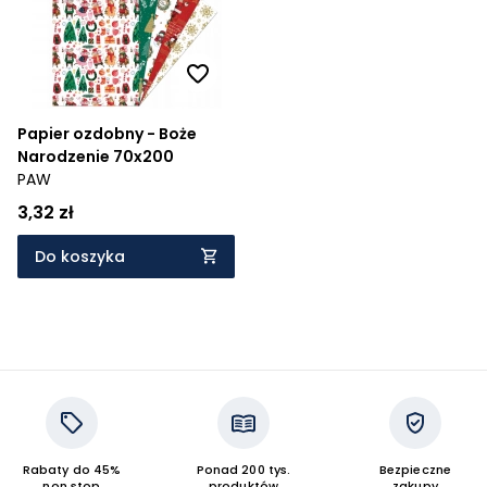
Cena rosnąco
Cena malejąco
Od najnowszych
Papier ozdobny - Boże
Narodzenie 70x200
Od najstarszych
PAW
3,32 zł
Do koszyka
Rabaty do 45%
Ponad 200 tys.
Bezpieczne
non stop
produktów
zakupy