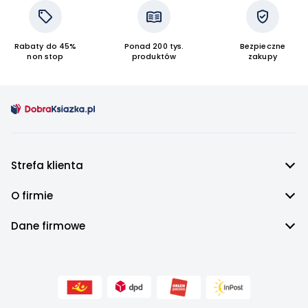
Jurassic World
Prezenty na Dzień Dziecka
Harry Potter
Rabaty do 45%
Ponad 200 tys.
Bezpieczne
Minecraft
non stop
produktów
zakupy
Barbie
Spider-Man
Marvel
Smerfy
Star Wars
Książki o fotografii
Strefa klienta
Hello Kitty
Superman
O firmie
SpongeBob
Kraina Lodu
Dane firmowe
Batman
Monster High
Myszka Minnie