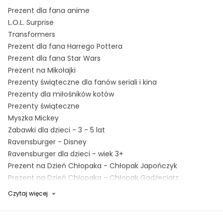
Prezent dla fana anime
L.O.L. Surprise
Transformers
Prezent dla fana Harrego Pottera
Prezent dla fana Star Wars
Prezent na Mikołajki
Prezenty świąteczne dla fanów seriali i kina
Prezenty dla miłośników kotów
Prezenty świąteczne
Myszka Mickey
Zabawki dla dzieci - 3 - 5 lat
Ravensburger - Disney
Ravensburger dla dzieci - wiek 3+
Prezent na Dzień Chłopaka - Chłopak Japończyk
Prezent na Dzień Chłopaka - Chłopak Gadżeciarz
Halloween - dekoracje
Czytaj więcej
Prezenty świąteczne - zabawki
Marioinex - wiek 4+