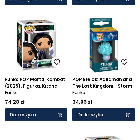
Funko POP Mortal Kombat
POP Brelok: Aquaman and
(2025). Figurka. Kitana
The Lost Kingdom - Storm
(1959)
Funko
Funko
74,28 zł
34,96 zł
Do koszyka
Do koszyka