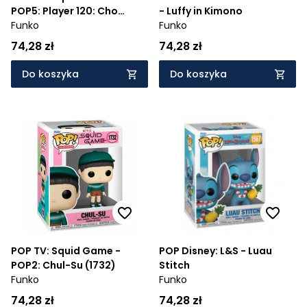
POP5: Player 120: Cho
- Luffy in Kimono
Hyun-ju (1734)
Funko
Funko
74,28 zł
74,28 zł
Do koszyka
Do koszyka
POP TV: Squid Game -
POP Disney: L&S - Luau
POP2: Chul-Su (1732)
Stitch
Funko
Funko
74,28 zł
74,28 zł