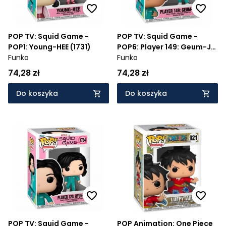
POP TV: Squid Game -
POP TV: Squid Game -
POP1: Young-HEE (1731)
POP6: Player 149: Geum-Ja
Funko
(1735)
Funko
74,28 zł
74,28 zł
Do koszyka
Do koszyka
POP TV: Squid Game -
POP Animation: One Piece