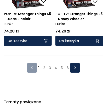
POP TV: Stranger Things S5
POP TV: Stranger Things S5
- Lucas Sinclair
- Nancy Wheeler
Funko
Funko
74,28 zł
74,29 zł
Do koszyka
Do koszyka
1
2
3
4
5
6
Tematy powiązane