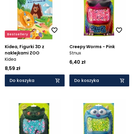
Cena rosnąco
Cena malejąco
Od najnowszych
Bestsellery
Od najstarszych
Kidea, Figurki 3D z
Creepy Worms - Pink
naklejkami ZOO
Stnux
Kidea
6,40 zł
8,59 zł
Do koszyka
Do koszyka