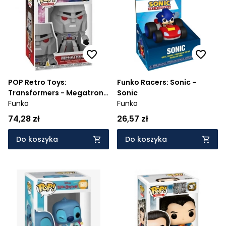
POP Retro Toys:
Funko Racers: Sonic -
Transformers - Megatron
Sonic
(132)
Funko
Funko
74,28 zł
26,57 zł
Do koszyka
Do koszyka