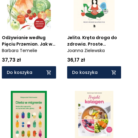
Odżywianie według
Jelita. Kręta droga do
Pięciu Przemian. Jak w
zdrowia. Proste
przyjemny i radosny
Barbara Temelie
sposoby na lepsze
Joanna Zielewska
sposób wzmacniać
życie
37,73 zł
36,17 zł
zdrowie, chęć do życia i
miłości
Do koszyka
Do koszyka