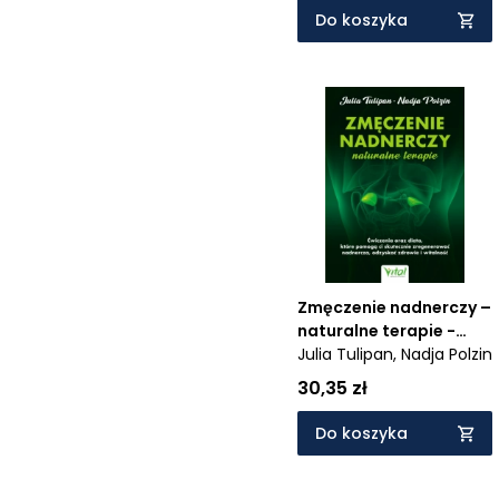
Do koszyka
Zmęczenie nadnerczy –
naturalne terapie -
Ćwiczenia oraz dieta,
Julia Tulipan,
Nadja Polzin
które pomogą ci
30,35 zł
skutecznie
zregenerować
Do koszyka
nadnercza, odzyskać
zdrowie i witalność