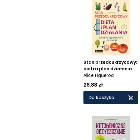
Stan przedcukrzycowy:
dieta i plan działania.
Jak ustrzec się przed
Alice Figueroa
cukrzycą i żyć zdrowiej
28,88 zł
Do koszyka