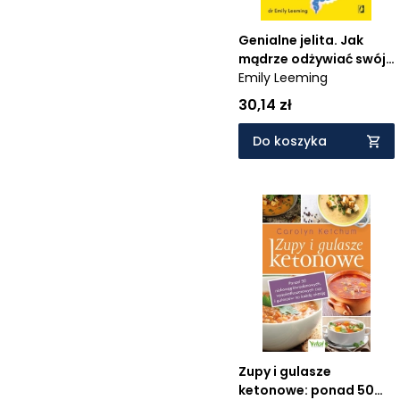
Genialne jelita. Jak
mądrze odżywiać swój
„drugi mózg"
Emily Leeming
30,14 zł
Do koszyka
Zupy i gulasze
ketonowe: ponad 50