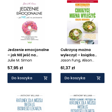
Jedzenie emocjonalne
Cukrzycę można
– jak NIE jeść na
wyleczyć – książka
pocieszenie. Proste
Julie M. Simon
kucharska. Przepisy na
Jason Fung,
Alison
przeprogramowanie
pyszne, zdrowe i
Maclean
57,95 zł
61,37 zł
mózgu, by odzyskać
niskowęglowodanowe
zdrowie i skutecznie
dania, które kontrolują
Do koszyka
Do koszyka
zwalczyć zajadanie
poziom insuliny oraz
emocji
zapobiegają i
odwracają cukrzycę
typu 2