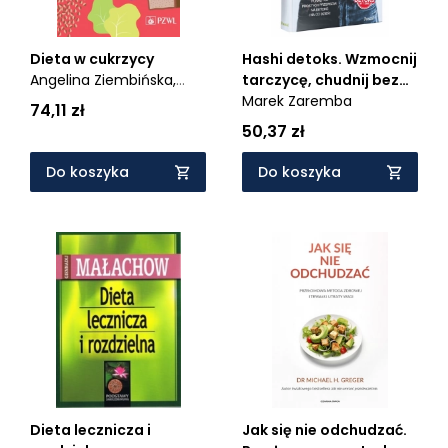
Dieta w cukrzycy
Hashi detoks. Wzmocnij
Angelina Ziembińska,
tarczycę, chudnij bez
Anna Jeznach-
stresu, pokonaj objawy
Marek Zaremba
74,11 zł
Steinhagen
Hashimoto!
50,37 zł
Do koszyka
Do koszyka
Dieta lecznicza i
Jak się nie odchudzać.