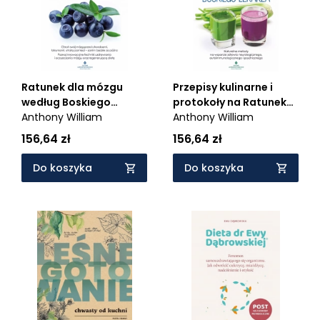
Ratunek dla mózgu
Przepisy kulinarne i
według Boskiego
protokoły na Ratunek
Lekarza. Naturalne
Anthony William
dla mózgu według
Anthony William
metody na zapalenie
Boskiego Lekarza.
156,64 zł
156,64 zł
mózgu, zdrowie
Pokonaj zapalenie
psychiczne, OCD, mgłę
mózgu, OCD, mgłę
Do koszyka
Do koszyka
mózgową, objawy
mózgową, objawy
neurologiczne,
neurologiczne,
uzależnienie, lęk,
uzależnienie, lęk,
depresję, metale
depresję, wirus
ciężkie, wirus Epsteina-
Epsteina-Barr
Barr