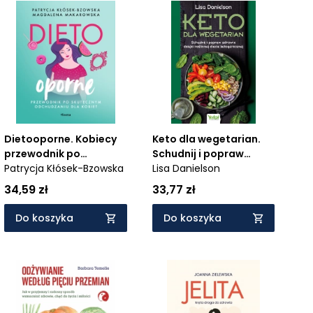
Dietooporne. Kobiecy
Keto dla wegetarian.
przewodnik po
Schudnij i popraw
skutecznym
Patrycja Kłósek-Bzowska
zdrowie dzięki roślinnej
Lisa Danielson
odchudzaniu
diecie ketogenicznej
34,59 zł
33,77 zł
Do koszyka
Do koszyka