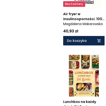
Bestsellery
Air fryer w
insulinooporności. 100
dań
Magdalena Makarowska
40,93 zł
Do koszyka
Lunchbox na każdy