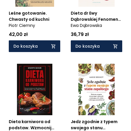
Leśne gotowanie.
Dieta dr Ewy
Chwasty od kuchni
Dąbrowskiej Fenomen
Piotr Ciemny
samouzdrawiającego
Ewa Dąbrowska
się organizmu
42,00 zł
36,79 zł
Do koszyka
Do koszyka
Dieta karniwora od
Jedz zgodnie z typem
podstaw. Wzmocnij
swojego stanu