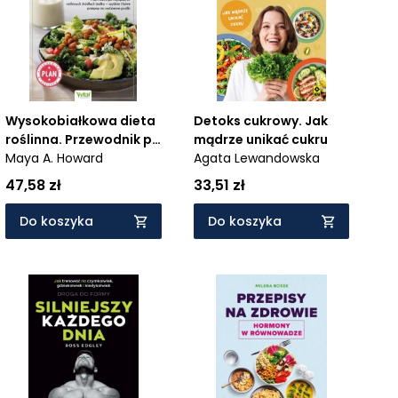
Wysokobiałkowa dieta
Detoks cukrowy. Jak
roślinna. Przewodnik po
mądrze unikać cukru
najlepszych roślinnych
Maya A. Howard
Agata Lewandowska
źródłach białka
47,58 zł
33,51 zł
Do koszyka
Do koszyka