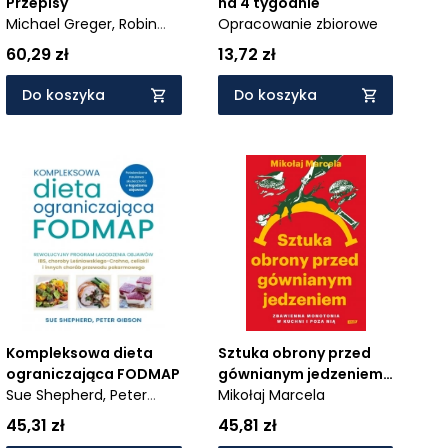
Przepisy
na 4 tygodnie
Michael Greger,
Robin
Opracowanie zbiorowe
Robertson
60,29 zł
13,72 zł
Do koszyka
Do koszyka
Kompleksowa dieta
Sztuka obrony przed
ograniczająca FODMAP
gównianym jedzeniem.
Sue Shepherd,
Peter
Zbawienna monotonia
Mikołaj Marcela
Gibson
w kuchni i poza nią
45,31 zł
45,81 zł