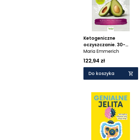
Ketogeniczne
oczyszczanie. 30-
dniowy detoks całego
Maria Emmerich
organizmu, dzięki
122,94 zł
któremu zrzucisz
zbędne kilogramy,
Do koszyka
wyeliminujesz stany
zapalne i
zrównoważysz swoje
hormony