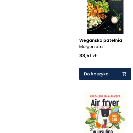
Cena rosnąco
Cena malejąco
Od najnowszych
Od najstarszych
Wegańska patelnia
Małgorzata
Mossakowska-
33,51 zł
Górnikowska
Do koszyka