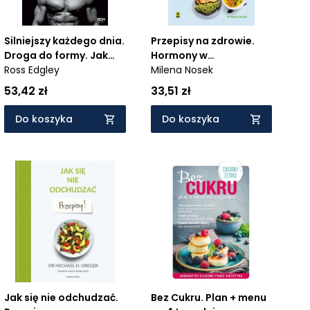
Silniejszy każdego dnia.
Przepisy na zdrowie.
Droga do formy. Jak
Hormony w
trenować na
Ross Edgley
równowadze
Milena Nosek
czymkolwiek,
53,42 zł
33,51 zł
gdziekolwiek i
kiedykolwiek
Do koszyka
Do koszyka
Jak się nie odchudzać.
Bez Cukru. Plan + menu