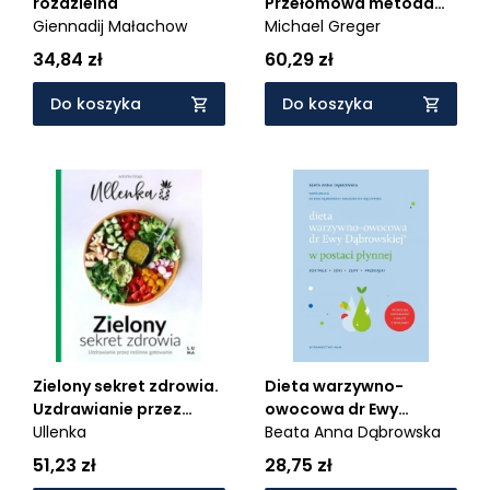
rozdzielna
Przełomowa metoda
Giennadij Małachow
zdrowej i trwałej utraty
Michael Greger
wagi
34,84 zł
60,29 zł
Do koszyka
Do koszyka
Zielony sekret zdrowia.
Dieta warzywno-
Uzdrawianie przez
owocowa dr Ewy
roślinne gotowanie
Ullenka
Dąbrowskiej w postaci
Beata Anna Dąbrowska
płynnej - Koktajle, soki,
51,23 zł
28,75 zł
zupy, przekąski