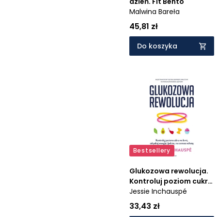
dzień. Fit Bento
Malwina Bareła
45,81 zł
Do koszyka
Bestsellery
Glukozowa rewolucja.
Kontroluj poziom cukru
we krwi, odzyskaj
Jessie Inchauspé
energię i jedz to, na co
33,43 zł
masz ochotę