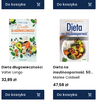
Do koszyka
Do koszyka
Dieta długowieczności
Dieta na
Valter Longo
insulinooporność. 50
przepisów na pyszne
Marlee Coldwell
32,89 zł
dania, dzięki którym
47,58 zł
uregulujesz poziom
glukozy i insuliny we
Do koszyka
Do koszyka
krwi