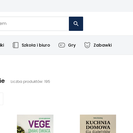
ki
Szkoła i biuro
Gry
Zabawki
ie
Liczba produktów: 195