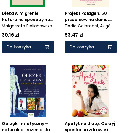
Dieta w migrenie.
Projekt kolagen. 60
Naturalne sposoby na
przepisów na dania,
życie bez bólu głowy
Małgorzata Pielichowska
desery i napoje na
Elodie Colombel,
Augé
każdą porę roku
Séverine
30,16 zł
53,47 zł
Do koszyka
Do koszyka
Obrzęk limfatyczny –
Apetyt na dietę. Odkryj
naturalne leczenie. Jak
sposób na zdrowie i