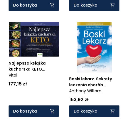
Do koszyka
Do koszyka
Najlepsza książka
kucharska KETO
zawierająca 1500
Vital
Boski lekarz. Sekrety
prostych przepisów na
177,15 zł
leczenia chorób
różnorodne dania
przewlekłych i
Anthony William
kuchni ketogenicznej
niewyjaśnionych -
153,92 zł
(wyd. rozszerzone)
Do koszyka
Do koszyka