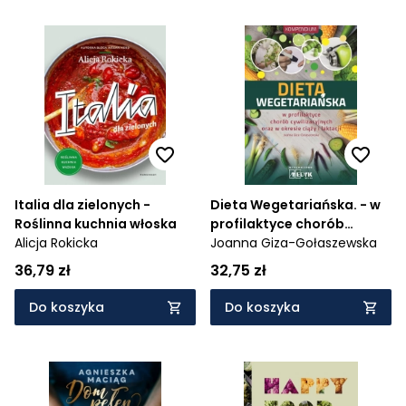
Italia dla zielonych -
Dieta Wegetariańska. - w
Roślinna kuchnia włoska
profilaktyce chorób
Alicja Rokicka
cywilizacyjnych oraz w
Joanna Giza-Gołaszewska
okresie ciąży i laktacji
36,79 zł
32,75 zł
Do koszyka
Do koszyka