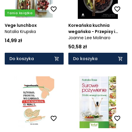
Tania książka
Vege lunchbox
Koreańska kuchnia
Natalia Krupska
wegańska - Przepisy i
pomysły z kuchni mojej
Joanne Lee Molinaro
14,99 zł
mamy
50,58 zł
Do koszyka
Do koszyka