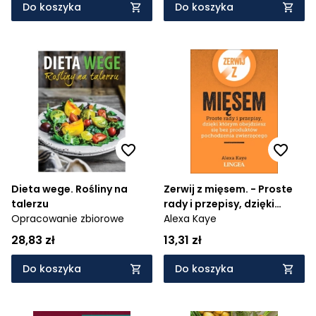
Do koszyka
Do koszyka
Dieta wege. Rośliny na
Zerwij z mięsem. - Proste
talerzu
rady i przepisy, dzięki
Opracowanie zbiorowe
którym obejdziesz się bez
Alexa Kaye
produktów pochodzenia
28,83 zł
13,31 zł
zwierzęcego
Do koszyka
Do koszyka