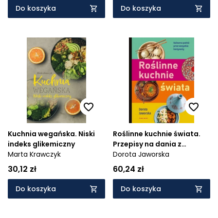
Do koszyka
Do koszyka
Kuchnia wegańska. Niski
Roślinne kuchnie świata.
indeks glikemiczny
Przepisy na dania z
Marta Krawczyk
każdego zakątka globu
Dorota Jaworska
30,12 zł
60,24 zł
Do koszyka
Do koszyka