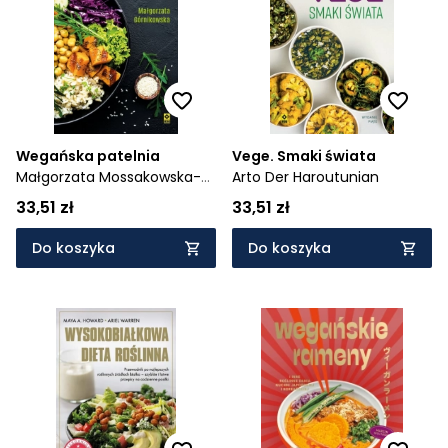
Cena rosnąco
Cena malejąco
Od najnowszych
Od najstarszych
Wegańska patelnia
Vege. Smaki świata
Małgorzata Mossakowska-
Arto Der Haroutunian
Górnikowska
33,51 zł
33,51 zł
Do koszyka
Do koszyka