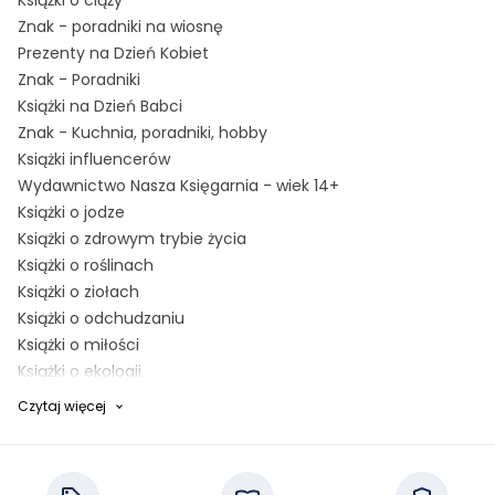
Książki o ciąży
Znak - poradniki na wiosnę
Prezenty na Dzień Kobiet
Znak - Poradniki
Książki na Dzień Babci
Znak - Kuchnia, poradniki, hobby
Książki influencerów
Wydawnictwo Nasza Księgarnia - wiek 14+
Książki o jodze
Książki o zdrowym trybie życia
Książki o roślinach
Książki o ziołach
Książki o odchudzaniu
Książki o miłości
Książki o ekologii
Książki o dietetyce
Czytaj więcej
Książki o Tajlandii
Książki o cellulicie
Książki o Azji