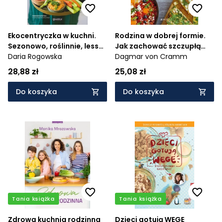
Ekocentryczka w kuchni.
Rodzina w dobrej formie.
Sezonowo, roślinnie, less
Jak zachować szczupłą
waste
Daria Rogowska
sylwetkę i świetną
Dagmar von Cramm
kondycję. - 150 łatwych
28,88 zł
25,08 zł
wegetariańskich
przepisów
Do koszyka
Do koszyka
Tania książka
Tania książka
Zdrowa kuchnia rodzinna
Dzieci gotują WEGE