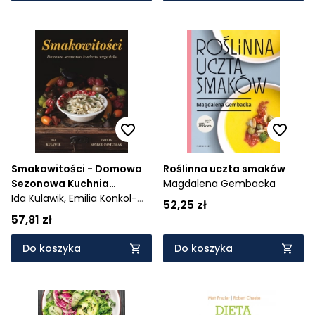
Smakowitości - Domowa
Roślinna uczta smaków
Sezonowa Kuchnia
Magdalena Gembacka
Wegańska
Ida Kulawik,
Emilia Konkol-
52,25 zł
Pastuszak
57,81 zł
Do koszyka
Do koszyka