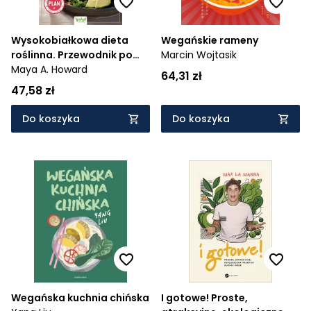
Wysokobiałkowa dieta
Wegańskie rameny
roślinna. Przewodnik po
Marcin Wojtasik
najlepszych roślinnych
Maya A. Howard
64,31 zł
źródłach białka
47,58 zł
Do koszyka
Do koszyka
Wegańska kuchnia chińska
I gotowe! Proste,