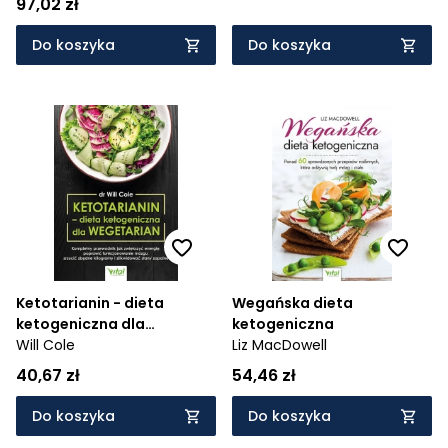
97,02 zł
Do koszyka
Do koszyka
Ketotarianin - dieta
Wegańska dieta
ketogeniczna dla
ketogeniczna
wegetarian
Will Cole
Liz MacDowell
40,67 zł
54,46 zł
Do koszyka
Do koszyka