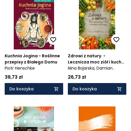
Kuchnia Jogina - Roślinne
Zdrowi z natury. -
przepisy z Białego Domu
Lecznicza moc ziół i kuchni
Piotr Henschke
roślinnej
Nina Bojarska,
Damian
Bojarski
39,73 zł
26,73 zł
Do koszyka
Do koszyka