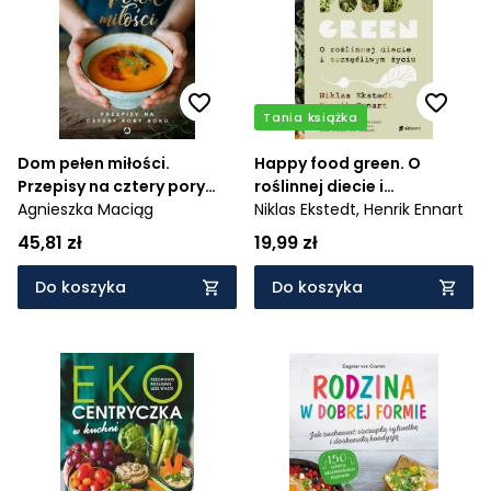
Tania książka
Dom pełen miłości.
Happy food green. O
Przepisy na cztery pory
roślinnej diecie i
roku
Agnieszka Maciąg
szczęśliwym życiu
Niklas Ekstedt,
Henrik Ennart
45,81 zł
19,99 zł
Do koszyka
Do koszyka