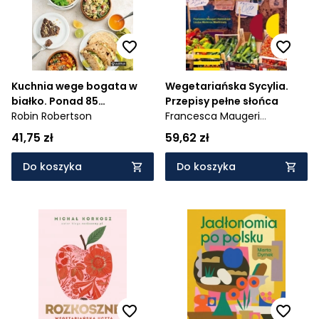
Kuchnia wege bogata w
Wegetariańska Sycylia.
białko. Ponad 85
Przepisy pełne słońca
rewolucyjnych przepisów
Robin Robertson
Francesca Maugeri
na wegańskie dania pełne
Holmström,
Loluise Malmros
41,75 zł
59,62 zł
protein
Manfrinato
Do koszyka
Do koszyka