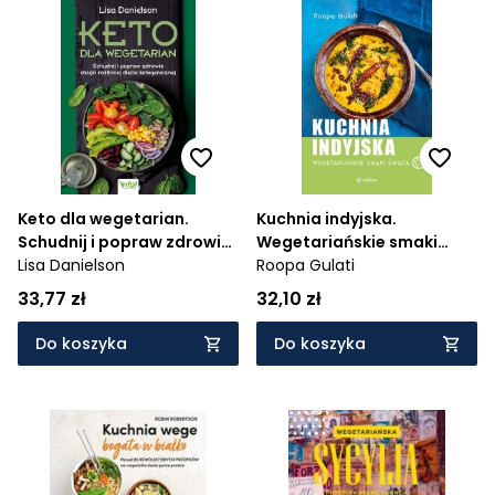
Keto dla wegetarian.
Kuchnia indyjska.
Schudnij i popraw zdrowie
Wegetariańskie smaki
dzięki roślinnej diecie
Lisa Danielson
świata
Roopa Gulati
ketogenicznej
33,77 zł
32,10 zł
Do koszyka
Do koszyka