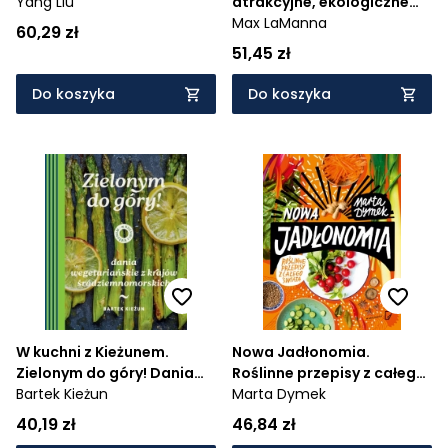
Yang Liu
atrakcyjne, ekologiczne
przepisy kuchni wege
Max LaManna
60,29 zł
51,45 zł
Do koszyka
Do koszyka
W kuchni z Kieżunem.
Nowa Jadłonomia.
Zielonym do góry! Dania
Roślinne przepisy z całego
wegetariańskie z krajów
Bartek Kieżun
świata
Marta Dymek
śródziemnomorskich
40,19 zł
46,84 zł