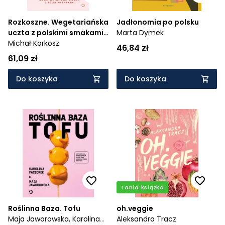
Rozkoszne. Wegetariańska
Jadłonomia po polsku
uczta z polskimi smakami
Marta Dymek
[wyd. 2, 2023]
Michał Korkosz
46,84 zł
61,09 zł
Do koszyka
Do koszyka
Tania książka
Roślinna Baza. Tofu
oh.veggie
Maja Jaworowska,
Karolina
Aleksandra Tracz