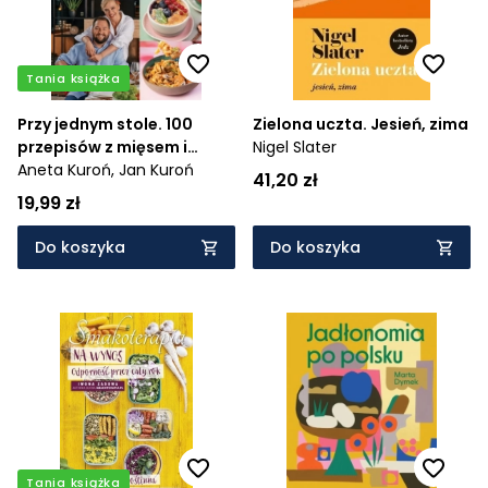
Tania książka
Przy jednym stole. 100
Zielona uczta. Jesień, zima
przepisów z mięsem i
Nigel Slater
wegańskich
Aneta Kuroń,
Jan Kuroń
41,20 zł
19,99 zł
Do koszyka
Do koszyka
Tania książka