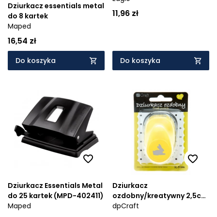
Dziurkacz essentials metal
11,96 zł
do 8 kartek
Maped
16,54 zł
Do koszyka
Do koszyka
Dziurkacz Essentials Metal
Dziurkacz
do 25 kartek (MPD-402411)
ozdobny/kreatywny 2,5cm
Maped
- królik (JCDZ-110-054)
dpCraft