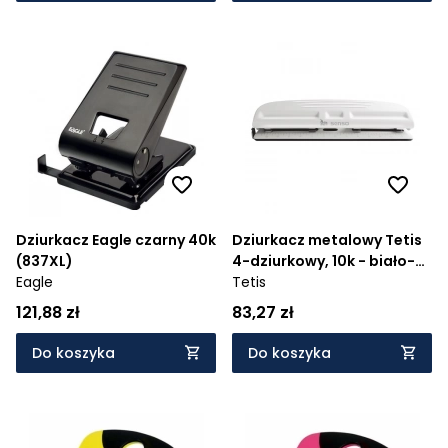
Dziurkacz Eagle czarny 40k
Dziurkacz metalowy Tetis
(837XL)
4-dziurkowy, 10k - biało-
Eagle
czarny (SENSO-41)
Tetis
121,88 zł
83,27 zł
Do koszyka
Do koszyka