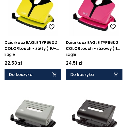
Dziurkacz EAGLE TYP6602
Dziurkacz EAGLE TYP6602
COLORtouch - żółty (110-
COLORtouch - różowy (110-
1689)
Eagle
1688)
Eagle
22,53 zł
24,51 zł
Do koszyka
Do koszyka