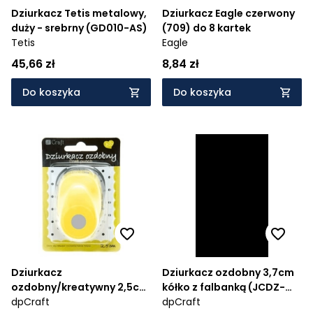
Dziurkacz Tetis metalowy,
Dziurkacz Eagle czerwony
duży - srebrny (GD010-AS)
(709) do 8 kartek
Tetis
Eagle
45,66 zł
8,84 zł
Do koszyka
Do koszyka
Dziurkacz
Dziurkacz ozdobny 3,7cm
ozdobny/kreatywny 2,5cm
kółko z falbanką (JCDZ-
- koło (JCDZ-110-115)
dpCraft
115-109)
dpCraft