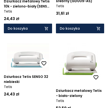
srebrny (GD009-AS)
Dziurkacz metalowy Tetis
Tetis
10k - zielono-biały (SENSO-
33)
Tetis
31,61 zł
24,43 zł
Do koszyka
Do koszyka
Dziurkacz Tetis SENSO 32
niebieski
Tetis
Dziurkacz metalowy Tetis
24,43 zł
- biało-zielony
Tetis