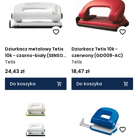
Dziurkacz metalowy Tetis
Dziurkacz Tetis 10k -
10k - czarno-biały (SENSO-
czerwony (GD008-AC)
31)
Tetis
Tetis
24,43 zł
18,47 zł
Do koszyka
Do koszyka