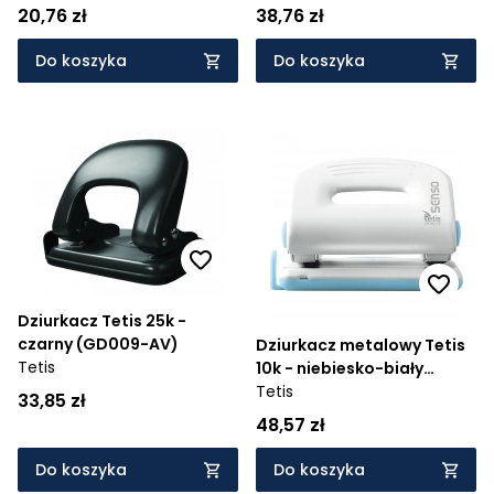
20,76 zł
38,76 zł
Do koszyka
Do koszyka
Dziurkacz Tetis 25k -
czarny (GD009-AV)
Dziurkacz metalowy Tetis
Tetis
10k - niebiesko-biały
(SENSO-22)
Tetis
33,85 zł
48,57 zł
Do koszyka
Do koszyka