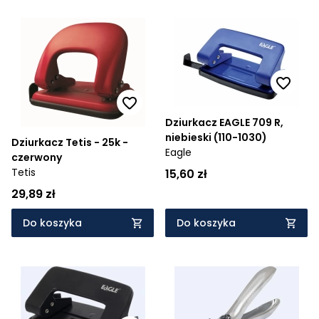
Dziurkacz EAGLE 709 R,
niebieski (110-1030)
Dziurkacz Tetis - 25k -
Eagle
czerwony
Tetis
15,60 zł
29,89 zł
Do koszyka
Do koszyka