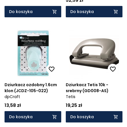
52,59 zł
Do koszyka
Do koszyka
Dziurkacz ozdobny 1.6cm
Dziurkacz Tetis 10k -
klon (JCDZ-105-022)
srebrny (GD008-AS)
dpCraft
Tetis
13,58 zł
19,25 zł
Do koszyka
Do koszyka