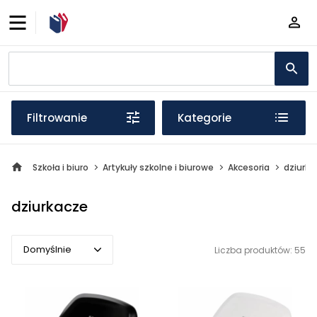
Filtrowanie
Kategorie
Szkoła i biuro
Artykuły szkolne i biurowe
Akcesoria
dziurka
dziurkacze
Domyślnie
Liczba produktów: 55
Domyślnie
Popularne