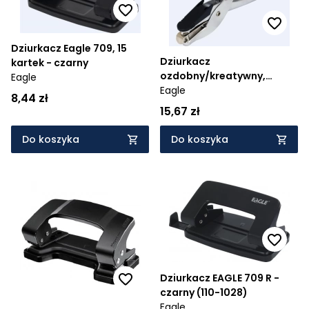
Dziurkacz Eagle 709, 15
Dziurkacz
kartek - czarny
ozdobny/kreatywny,
Eagle
jednootworowy -
Eagle
8,44 zł
kombinerki 6mm EAGLE
15,67 zł
9201P
Do koszyka
Do koszyka
Dziurkacz EAGLE 709 R -
czarny (110-1028)
Eagle