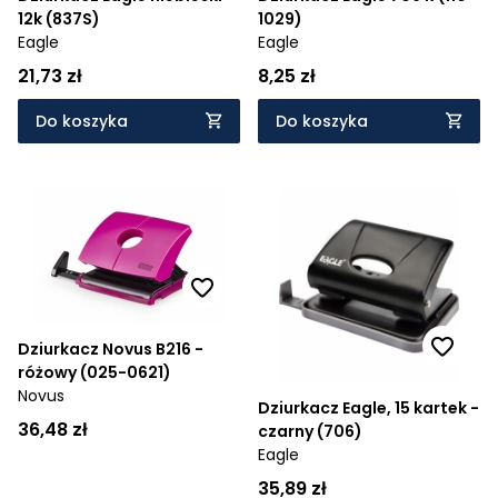
12k (837S)
1029)
Eagle
Eagle
21,73 zł
8,25 zł
Do koszyka
Do koszyka
Dziurkacz Novus B216 -
różowy (025-0621)
Novus
Dziurkacz Eagle, 15 kartek -
36,48 zł
czarny (706)
Eagle
35,89 zł