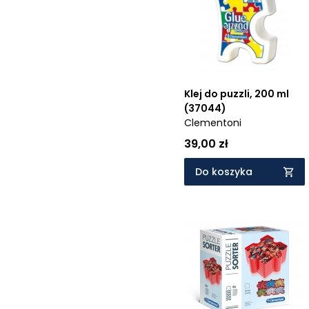
Cena rosnąco
Cena malejąco
Od najnowszych
Od najstarszych
Klej do puzzli, 200 ml
(37044)
Clementoni
39,00 zł
Do koszyka