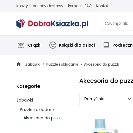
Koszty i sposoby dostawy
Pomoc - FAQ
Kontakt
Książki
Książki dla dzieci
Podręczni
Zabawki
Puzzle i układanki
Akcesoria do puzzli
Akcesoria do puzz
Kategorie
Domyślnie
Zabawki
Puzzle i układanki
Domyślnie
Akcesoria do puzzli
Popularne