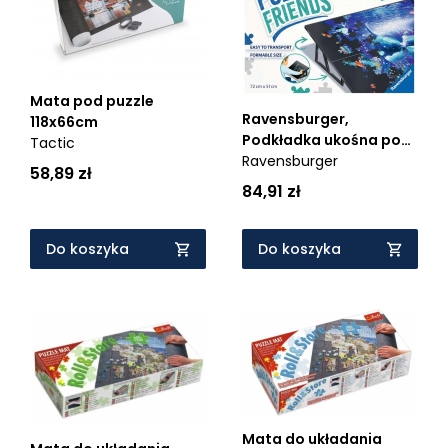
Mata pod puzzle
Ravensburger,
118x66cm
Podkładka ukośna pod
Tactic
puzzle (17976) - Wiek:
Ravensburger
58,89 zł
14+
84,91 zł
Do koszyka
Do koszyka
Mata do układania