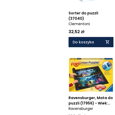
Sorter do puzzli
(37040)
Clementoni
32,52 zł
Do koszyka
Ravensburger, Mata do
puzzli (17956) - Wiek:
14+
Ravensburger