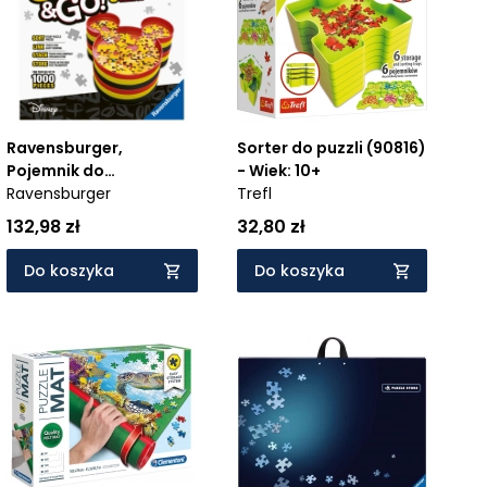
Sorter do puzzli (90816)
Ravensburger,
- Wiek: 10+
Pojemnik do
Trefl
sortowania puzzli -
Ravensburger
Mickey's Sort&Go!
32,80 zł
132,98 zł
(17975) - Wiek: 3+
Do koszyka
Do koszyka