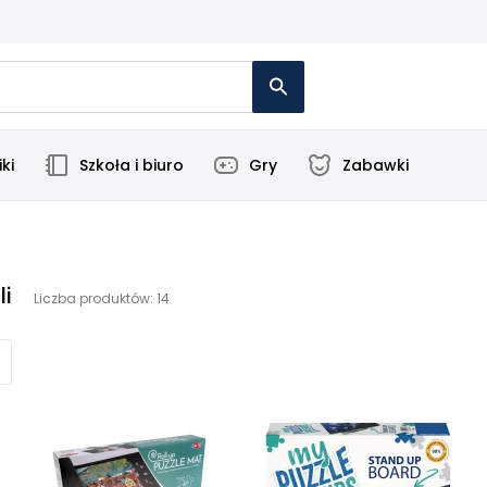
ki
Szkoła i biuro
Gry
Zabawki
li
Liczba produktów: 14