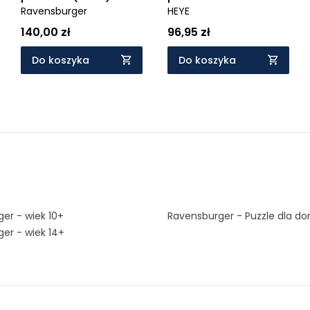
Wiek: 14+
Ravensburger
(80589)
HEYE
140,00 zł
96,95 zł
Do koszyka
Do koszyka
er - wiek 10+
Ravensburger - Puzzle dla do
er - wiek 14+