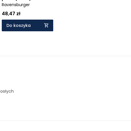
14+
Ravensburger
48,47 zł
Do koszyka
rosłych