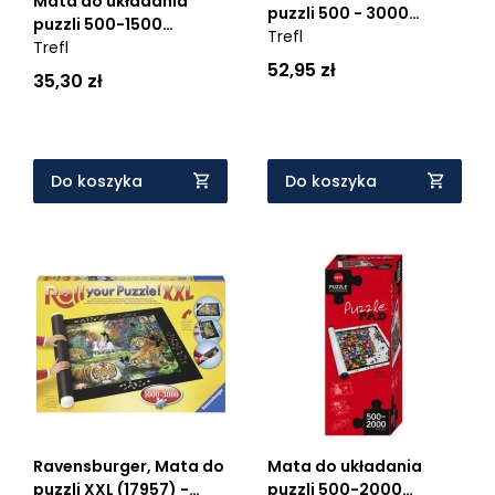
Mata do układania
puzzli 500 - 3000
puzzli 500-1500
elementów (60986)
Trefl
elementów (60985)
Trefl
52,95 zł
35,30 zł
Do koszyka
Do koszyka
Ravensburger, Mata do
Mata do układania
puzzli XXL (17957) -
puzzli 500-2000