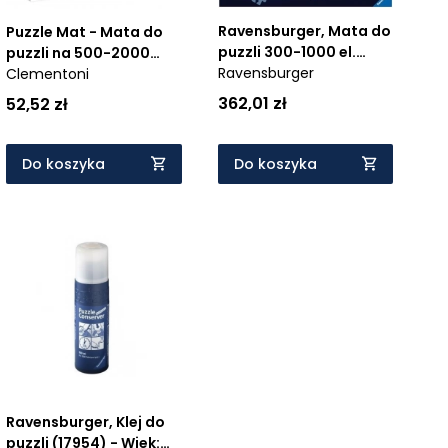
Ravensburger, Mata do
Puzzle Mat - Mata do
puzzli 300-1000 el.
puzzli na 500-2000
Ravensburger
(179626) - Wiek: 14+
elementów (30229)
Clementoni
362,01 zł
52,52 zł
Do koszyka
Do koszyka
Ravensburger, Klej do
puzzli (17954) - Wiek: