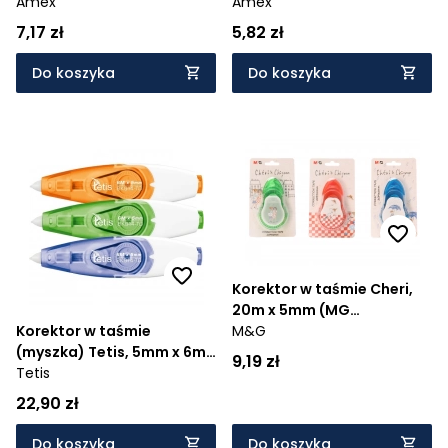
(MK015-01)
Amex
(MK012-01)
Amex
7,17 zł
5,82 zł
Do koszyka
Do koszyka
Korektor w taśmie Cheri,
20m x 5mm (MG
ACT52372)
M&G
Korektor w taśmie
(myszka) Tetis, 5mm x 6m
9,19 zł
(BK014-TD)
Tetis
22,90 zł
Do koszyka
Do koszyka