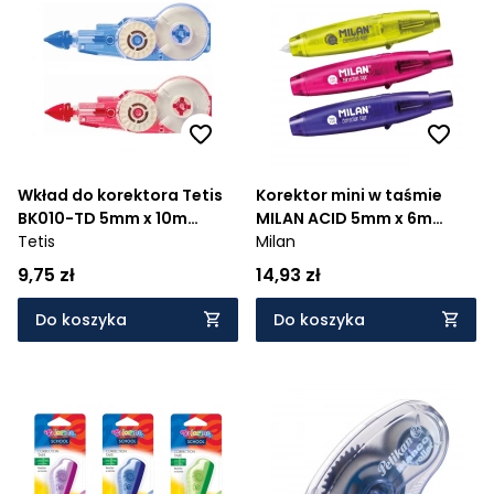
Wkład do korektora Tetis
Korektor mini w taśmie
BK010-TD 5mm x 10m
MILAN ACID 5mm x 6m
(BW010-A)
Tetis
(1304912)
Milan
9,75 zł
14,93 zł
Do koszyka
Do koszyka