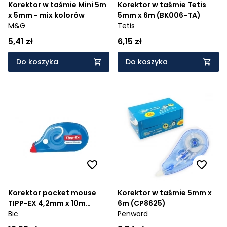
Korektor w taśmie Mini 5m
Korektor w taśmie Tetis
x 5mm - mix kolorów
5mm x 6m (BK006-TA)
M&G
Tetis
5,41 zł
6,15 zł
Do koszyka
Do koszyka
Korektor pocket mouse
Korektor w taśmie 5mm x
TIPP-EX 4,2mm x 10m
6m (CP8625)
(8207892)
Bic
Penword