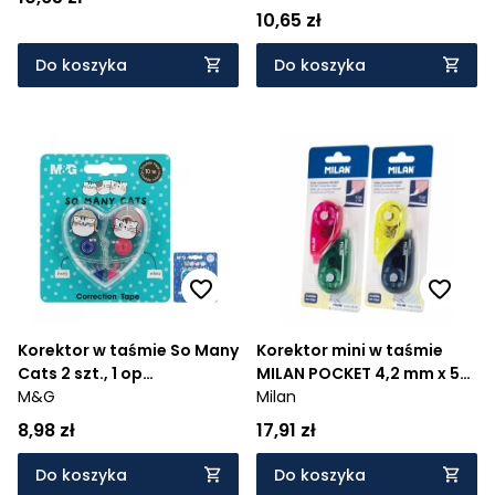
10,65 zł
Do koszyka
Do koszyka
Korektor w taśmie So Many
Korektor mini w taśmie
Cats 2 szt., 1 op
MILAN POCKET 4,2 mm x 5
(HACT1257)
M&G
m, 2 szt. (1302912)
Milan
8,98 zł
17,91 zł
Do koszyka
Do koszyka