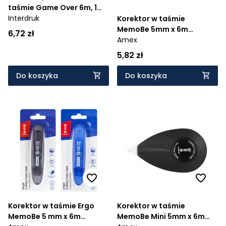
taśmie Game Over 6m, 1
szt
Interdruk
Korektor w taśmie
MemoBe 5mm x 6m
6,72 zł
(MK006-01)
Amex
5,82 zł
Do koszyka
Do koszyka
Korektor w taśmie Ergo
Korektor w taśmie
MemoBe 5 mm x 6m
MemoBe Mini 5mm x 6m