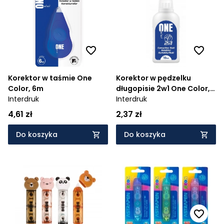
Cena rosnąco
Cena malejąco
Od najnowszych
Od najstarszych
Korektor w taśmie One
Korektor w pędzelku
Color, 6m
długopisie 2w1 One Color,
Interdruk
10ml
Interdruk
4,61 zł
2,37 zł
Do koszyka
Do koszyka