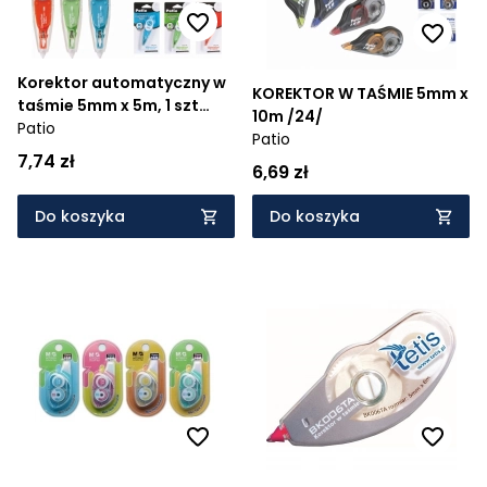
Korektor automatyczny w
KOREKTOR W TAŚMIE 5mm x
taśmie 5mm x 5m, 1 szt
10m /24/
(32674PTR)
Patio
Patio
7,74 zł
6,69 zł
Do koszyka
Do koszyka