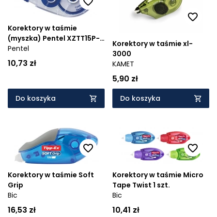
Korektory w taśmie
(myszka) Pentel XZTT15P-
Korektory w taśmie xl-
WE
Pentel
3000
10,73 zł
KAMET
5,90 zł
Do koszyka
Do koszyka
Korektory w taśmie Soft
Korektory w taśmie Micro
Grip
Tape Twist 1 szt.
Bic
Bic
16,53 zł
10,41 zł