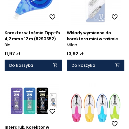
Korektor w taśmie Tipp-Ex
Wkłady wymienne do
4,2 mm x 12 m (8290352)
korektora mini w taśmie
Bic
Milan 1918 i extension, 2 szt.
Milan
na blistrze - BWM10467
11,97 zł
13,92 zł
Do koszyka
Do koszyka
Interdruk, Korektor w