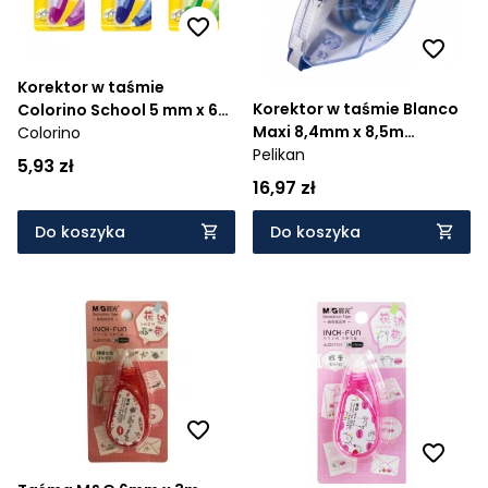
Korektor w taśmie
Korektor w taśmie Blanco
Colorino School 5 mm x 6m
Maxi 8,4mm x 8,5m
- mix kolorów
Colorino
(344887)
Pelikan
5,93 zł
16,97 zł
Do koszyka
Do koszyka