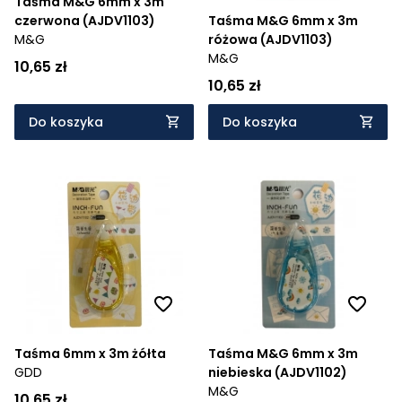
Taśma M&G 6mm x 3m
czerwona (AJDV1103)
Taśma M&G 6mm x 3m
M&G
różowa (AJDV1103)
M&G
10,65 zł
10,65 zł
Do koszyka
Do koszyka
Taśma 6mm x 3m żółta
Taśma M&G 6mm x 3m
GDD
niebieska (AJDV1102)
M&G
10,65 zł