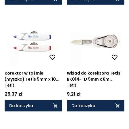
Korektor w taśmie
Wkład do korektora Tetis
(myszka) Tetis 5mm x 10m
BK014-TD 5mm x 6m
(BK010-TD)
Tetis
(BW014-A)
Tetis
25,37 zł
9,21 zł
Do koszyka
Do koszyka