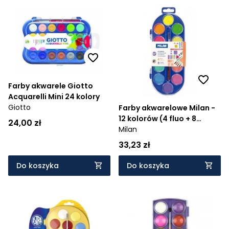
Farby akwarele Giotto
Acquarelli Mini 24 kolory
Giotto
Farby akwarelowe Milan -
12 kolorów (4 fluo + 8
24,00 zł
metalizowanych) + pędzel
Milan
(0531512)
33,23 zł
Do koszyka
Do koszyka