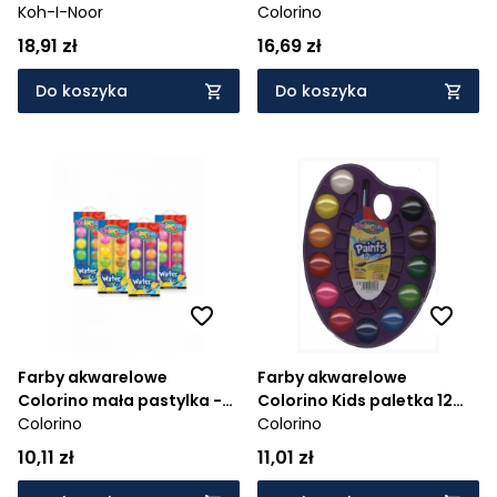
Koh-I-Noor
Colorino
18,91 zł
16,69 zł
Do koszyka
Do koszyka
Farby akwarelowe
Farby akwarelowe
Colorino mała pastylka -
Colorino Kids paletka 12
12 kolorów, 1 szt
Colorino
Colorino
kolorów - mix
(41508PTR)
10,11 zł
11,01 zł