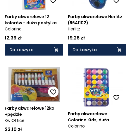
Farby akwarelowe 12
Farby akwarelowe Herlitz
kolorów - duża pastylka
(8641102)
Colorino
Herlitz
12,39 zł
19,26 zł
Do koszyka
Do koszyka
Farby akwarelowe 12kol
Farby akwarelowe
+pędzle
Colorino Kids, duża
Kw Office
pastylka, 28 kolorów
Colorino
23,10 zł