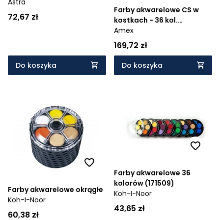
Astra
Farby akwarelowe CS w
72,67 zł
kostkach - 36 kol.
Plastikowe opakowanie
Amex
Faber-Castell (169736 FC)
169,72 zł
Do koszyka
Do koszyka
Farby akwarelowe 36
kolorów (171509)
Farby akwarelowe okrągłe
Koh-I-Noor
Koh-I-Noor
43,65 zł
60,38 zł