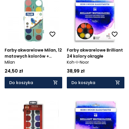
Farby akwarelowe Milan, 12
Farby akwarelowe Brilliant
matowych kolorów +
24 kolory okrągłe
pędzel (053312P)
Milan
Koh-I-Noor
24,50 zł
38,99 zł
Do koszyka
Do koszyka