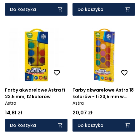
Do koszyka
Do koszyka
Farby akwarelowe Astra fi
Farby akwarelowe Astra 18
23.5 mm, 12 kolorów
kolorów - fi 23,5 mm w
Astra
pudełku (302118003)
Astra
14,81 zł
20,07 zł
Do koszyka
Do koszyka