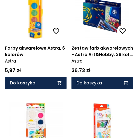
Cena rosnąco
Cena malejąco
Od najnowszych
Od najstarszych
Farby akwarelowe Astra, 6
Zestaw farb akwarelowych
kolorów
- Astra Art&Hobby, 36 kol +
Astra
pędzelek wodny + paletka
Astra
5,97 zł
36,73 zł
Do koszyka
Do koszyka