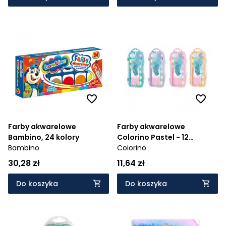
Farby akwarelowe
Farby akwarelowe
Bambino, 24 kolory
Colorino Pastel - 12
Bambino
kolorów, 1 szt (85443PTR)
Colorino
30,28 zł
11,64 zł
Do koszyka
Do koszyka