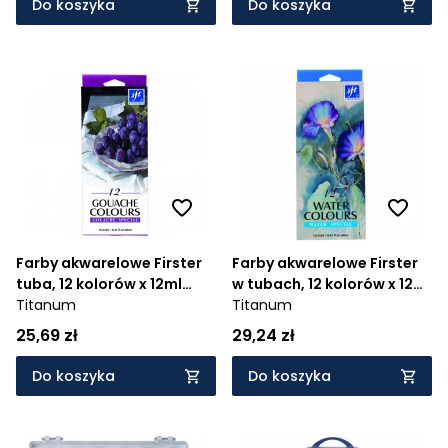
Do koszyka
Do koszyka
Farby akwarelowe Firster
Farby akwarelowe Firster
tuba, 12 kolorów x 12ml
w tubach, 12 kolorów x 12ml
(117238)
Titanum
(117237)
Titanum
25,69 zł
29,24 zł
Do koszyka
Do koszyka