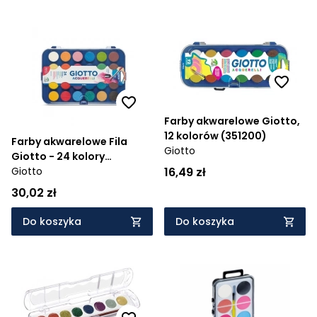
Farby akwarelowe Giotto,
12 kolorów (351200)
Farby akwarelowe Fila
Giotto
Giotto - 24 kolory
16,49 zł
(352400)
Giotto
30,02 zł
Do koszyka
Do koszyka