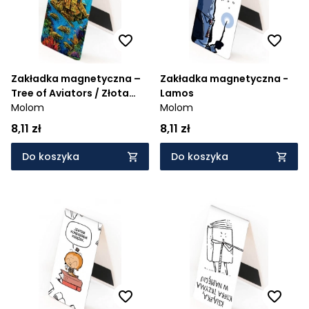
Zakładka magnetyczna –
Zakładka magnetyczna -
Tree of Aviators / Złota
Lamos
Rybka
Molom
Molom
8,11 zł
8,11 zł
Do koszyka
Do koszyka