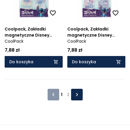
Coolpack, Zakładki
Coolpack, Zakładki
magnetyczne Disney
magnetyczne Disney
Fashion - Stitch pastel, 4
CoolPack
Fashion - Stitch pastel, 4
CoolPack
szt. (75385PTR)
szt. (75378PTR)
7,88 zł
7,88 zł
Do koszyka
Do koszyka
1
2