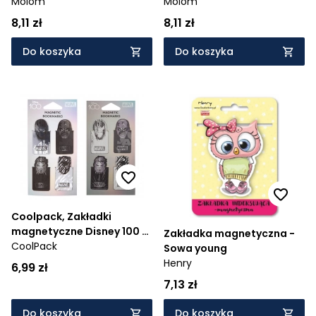
Molom
Molom
8,11 zł
8,11 zł
Do koszyka
Do koszyka
Coolpack, Zakładki
magnetyczne Disney 100 -
Zakładka magnetyczna -
Black Collection
CoolPack
Sowa young
(60213PTR)
Henry
6,99 zł
7,13 zł
Do koszyka
Do koszyka