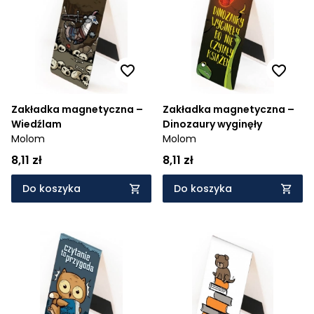
Cena rosnąco
Cena malejąco
Od najnowszych
Od najstarszych
Zakładka magnetyczna –
Zakładka magnetyczna –
Wiedźlam
Dinozaury wyginęły
Molom
Molom
8,11 zł
8,11 zł
Do koszyka
Do koszyka