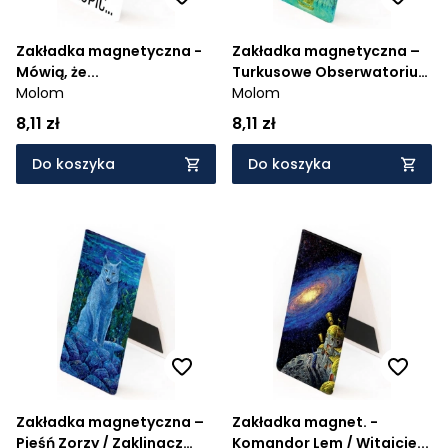
Zakładka magnetyczna -
Zakładka magnetyczna –
Mówią, że...
Turkusowe Obserwatorium
Molom
/ Perseidy nad Krakowem
Molom
8,11 zł
8,11 zł
Do koszyka
Do koszyka
Zakładka magnetyczna –
Zakładka magnet. -
Pieśń Zorzy / Zaklinacz
Komandor Lem / Witajcie...