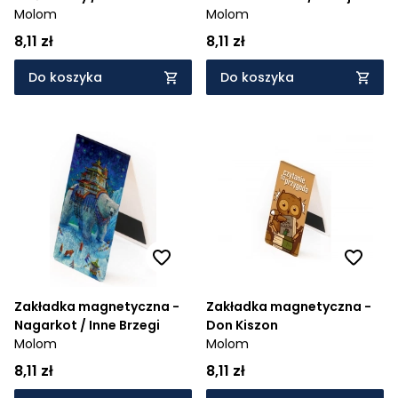
Tygrysów Noc
Molom
Molom
8,11 zł
8,11 zł
Do koszyka
Do koszyka
Zakładka magnetyczna -
Zakładka magnetyczna -
Nagarkot / Inne Brzegi
Don Kiszon
Molom
Molom
8,11 zł
8,11 zł