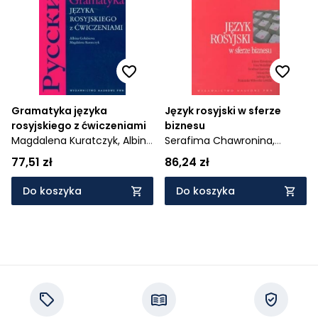
Cena rosnąco
Cena malejąco
Od najnowszych
Od najstarszych
Gramatyka języka
Język rosyjski w sferze
rosyjskiego z ćwiczeniami
biznesu
Magdalena Kuratczyk,
Albina
Serafima Chawronina,
Gołubiewa
Franciszka Witkowska-
77,51 zł
86,24 zł
Lewicka,
Jadwiga Tarsa,
Bożena Dereń,
Lubow
Do koszyka
Do koszyka
Kłobukowa,
Irina Michałkina