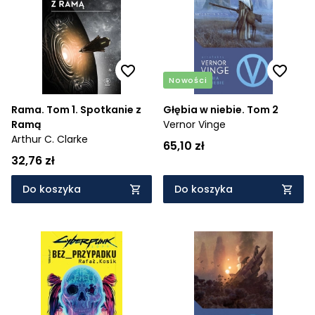
Cena rosnąco
Cena malejąco
Od najnowszych
Nowości
Od najstarszych
Rama. Tom 1. Spotkanie z
Głębia w niebie. Tom 2
Ramą
Vernor Vinge
Arthur C. Clarke
65,10 zł
32,76 zł
Do koszyka
Do koszyka