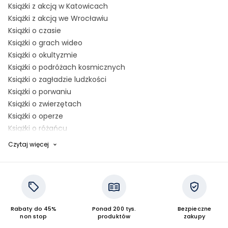
Książki z akcją w Katowicach
Książki z akcją we Wrocławiu
Książki o czasie
Książki o grach wideo
Książki o okultyzmie
Książki o podróżach kosmicznych
Książki o zagładzie ludzkości
Książki o porwaniu
Książki o zwierzętach
Książki o operze
Książki o różańcu
Książki o zmiennokształtnych
Czytaj więcej
Książki o mrówkach
Książki o inteligencji
Książki o hipisach
Książki o ekologii
Prezenty świąteczne dla fanów seriali i kina
Rabaty do 45%
Ponad 200 tys.
Bezpieczne
Bestsellery 2025 - Fantastyka
non stop
produktów
zakupy
Ksiażki o morderstwach