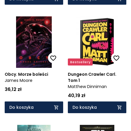
Bestsellery
Obcy. Morze boleści
Dungeon Crawler Carl.
James Moore
Tom 1
Matthew Dinniman
36,12 zł
40,19 zł
Do koszyka
Do koszyka