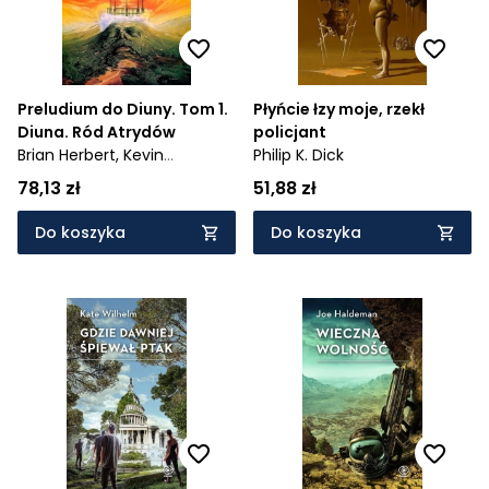
Preludium do Diuny. Tom 1.
Płyńcie łzy moje, rzekł
Diuna. Ród Atrydów
policjant
Brian Herbert,
Kevin
Philip K. Dick
Anderson
78,13 zł
51,88 zł
Do koszyka
Do koszyka