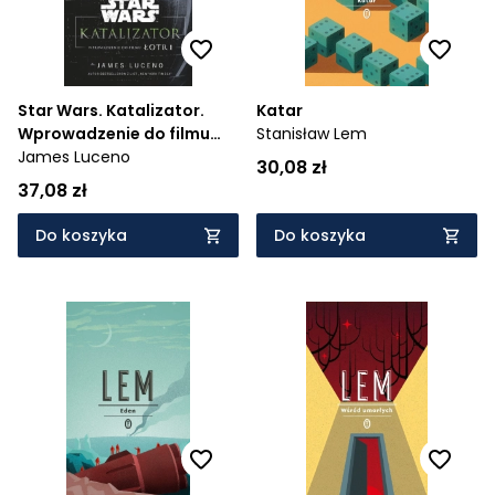
Star Wars. Katalizator.
Katar
Wprowadzenie do filmu
Stanisław Lem
Łotr 1
James Luceno
30,08 zł
37,08 zł
Do koszyka
Do koszyka