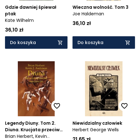
Gdzie dawniej śpiewał
Wieczna wolność. Tom 3
ptak
Joe Haldeman
Kate Wilhelm
36,10 zł
36,10 zł
Do koszyka
Do koszyka
Legendy Diuny. Tom 2.
Niewidzialny człowiek
Diuna. Krucjata przeciw
Herbert George Wells
maszynom
Brian Herbert,
Kevin
21,65 zł