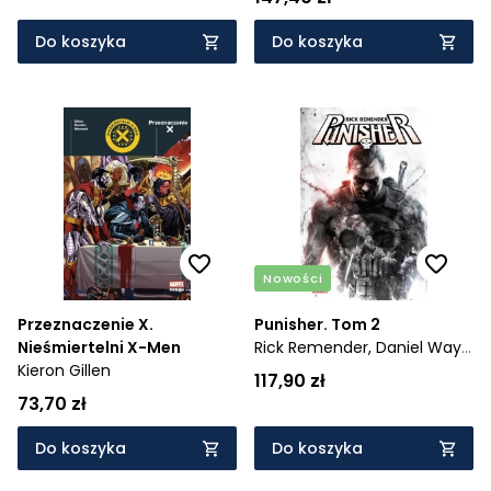
Do koszyka
Do koszyka
Nowości
Przeznaczenie X.
Punisher. Tom 2
Nieśmiertelni X-Men
Rick Remender,
Daniel Way,
Kieron Gillen
Marjorie M. Liu
117,90 zł
73,70 zł
Do koszyka
Do koszyka