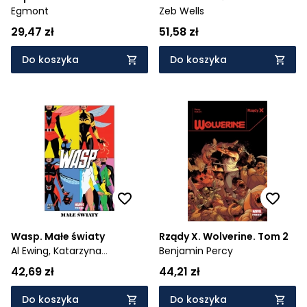
Drengirów
Egmont
Zeb Wells
29,47 zł
51,58 zł
Do koszyka
Do koszyka
Wasp. Małe światy
Rządy X. Wolverine. Tom 2
Al Ewing,
Katarzyna
Benjamin Percy
Niemczyk
42,69 zł
44,21 zł
Do koszyka
Do koszyka