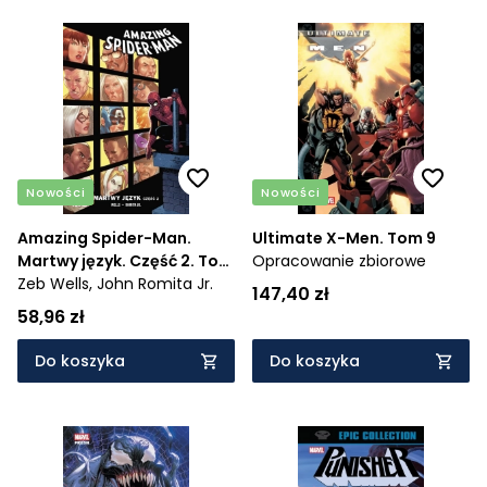
Nowości
Nowości
Amazing Spider-Man.
Ultimate X-Men. Tom 9
Martwy język. Część 2. Tom
Opracowanie zbiorowe
6
Zeb Wells,
John Romita Jr.
147,40 zł
58,96 zł
Do koszyka
Do koszyka