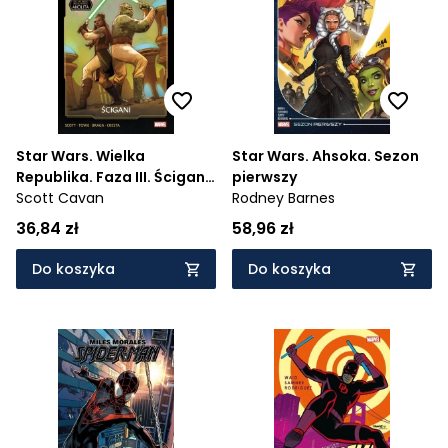
Cena rosnąco
Cena malejąco
Od najnowszych
Od najstarszych
Star Wars. Wielka
Star Wars. Ahsoka. Sezon
Republika. Faza III. Ścigani.
pierwszy
Tom 2
Scott Cavan
Rodney Barnes
36,84 zł
58,96 zł
Do koszyka
Do koszyka