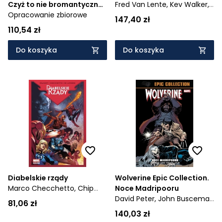
Czyż to nie bromantyczne?
Fred Van Lente,
Kev Walker,
Tom 1
Opracowanie zbiorowe
Phillips Sean,
Robert Kirkman
147,40 zł
110,54 zł
Do koszyka
Do koszyka
Diabelskie rządy
Wolverine Epic Collection.
Marco Checchetto,
Chip
Noce Madripooru
Zdarsky,
Rafael de Latorre
David Peter,
John Buscema,
81,06 zł
Gene Colan,
Claremont
140,03 zł
Chris