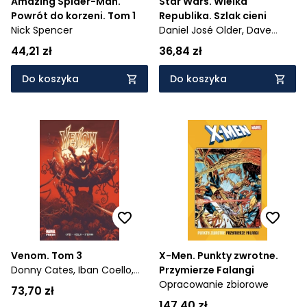
Amazing Spider-Man.
Star Wars. Wielka
Powrót do korzeni. Tom 1
Republika. Szlak cieni
Nick Spencer
Daniel José Older,
Dave
Wachter
44,21 zł
36,84 zł
Do koszyka
Do koszyka
Venom. Tom 3
X-Men. Punkty zwrotne.
Donny Cates,
Iban Coello,
Przymierze Falangi
Ryan Stegman
Opracowanie zbiorowe
73,70 zł
147,40 zł