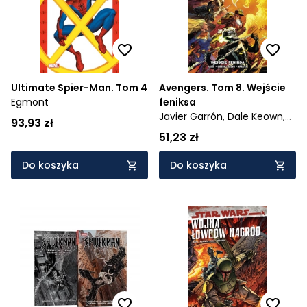
Ultimate Spier-Man. Tom 4
Avengers. Tom 8. Wejście
Egmont
feniksa
Javier Garrón,
Dale Keown,
93,93 zł
Luca Mare,
Jason Aaron
51,23 zł
Do koszyka
Do koszyka