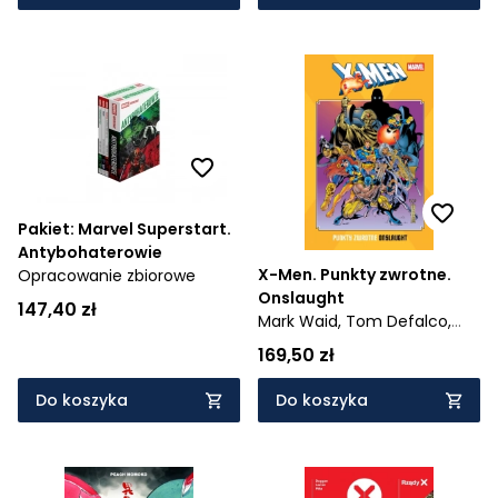
Pakiet: Marvel Superstart.
Antybohaterowie
X-Men. Punkty zwrotne.
Opracowanie zbiorowe
Onslaught
147,40 zł
Mark Waid,
Tom Defalco,
Larry Hama,
Jeph Loeb,
169,50 zł
Warren Ellis
Do koszyka
Do koszyka