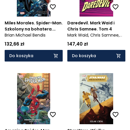
Miles Morales. Spider-Man.
Daredevil. Mark Waid i
Szkolony na bohatera.
Chris Samnee. Tom 4
Tom 1
Brian Michael Bendis
Mark Waid,
Chris Samnee,
Javier Rodríguez
132,66 zł
147,40 zł
Do koszyka
Do koszyka