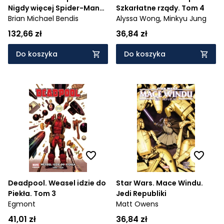
Nigdy więcej Spider-Mana.
Szkarłatne rządy. Tom 4
Tom 2.
Brian Michael Bendis
Alyssa Wong,
Minkyu Jung
132,66 zł
36,84 zł
Do koszyka
Do koszyka
Deadpool. Weasel idzie do
Star Wars. Mace Windu.
Piekła. Tom 3
Jedi Republiki
Egmont
Matt Owens
41,01 zł
36,84 zł