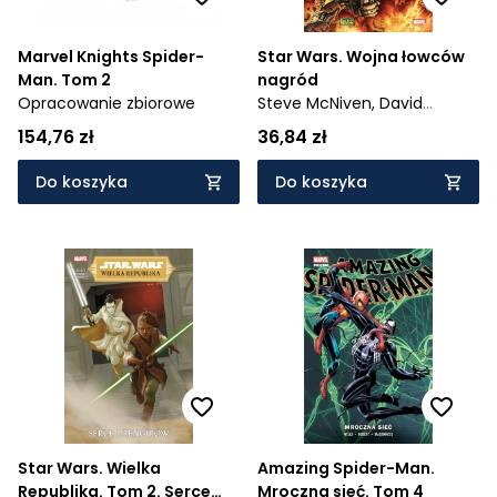
Marvel Knights Spider-
Star Wars. Wojna łowców
Man. Tom 2
nagród
Opracowanie zbiorowe
Steve McNiven,
David
Messina,
Laura Martin,
Neeraj
154,76 zł
36,84 zł
Menon,
Charles Soule,
Luke
Ross
Do koszyka
Do koszyka
Star Wars. Wielka
Amazing Spider-Man.
Republika. Tom 2. Serce
Mroczna sieć. Tom 4