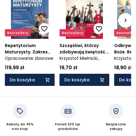
Bestsellery
Bestsellery
Bestseller
Repetytorium
Szczęśliwi, którzy
Odkrywam
Maturzysty. Zakres
zdobywają świętość.
Boże. Reli
podstawowy i
Opracowanie zbiorowe
Religia - podręcznik
Krzysztof Mielnicki,
podręczni
Krzysztof M
rozszerzony + Online
dla 8. klasy szkoły
Elżbieta Kondrak
szkoły p
Elżbieta K
119,99 zł
19,70 zł
18,90 zł
Practice
podstawowej - AZ-
wersją mu
24-01/20-KI-14/23
- AZ-12-0
Do koszyka
Do koszyka
Do kos
Rabaty do 45%
Ponad 200 tys.
Bezpieczne
non stop
produktów
zakupy