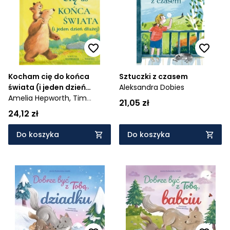
Kocham cię do końca
Sztuczki z czasem
świata (i jeden dzień
Aleksandra Dobies
dłużej)
Amelia Hepworth,
Tim
21,05 zł
Warnes
24,12 zł
Do koszyka
Do koszyka