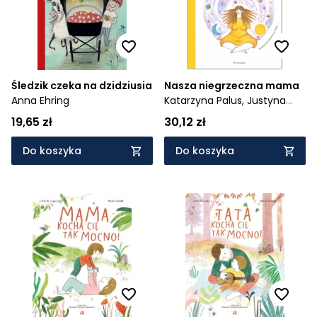
Śledzik czeka na dzidziusia
Nasza niegrzeczna mama
Anna Ehring
Katarzyna Palus,
Justyna
Bednarek
19,65 zł
30,12 zł
Do koszyka
Do koszyka