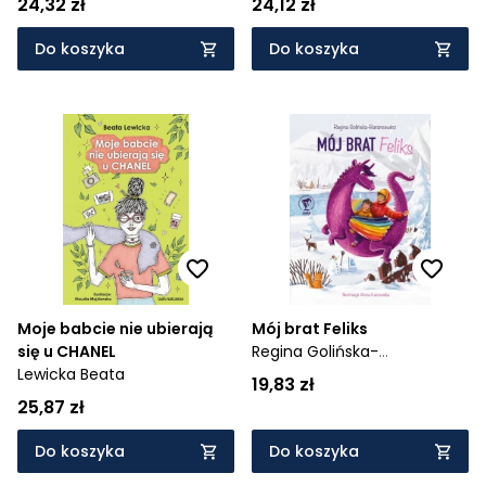
24,32 zł
24,12 zł
Do koszyka
Do koszyka
Moje babcie nie ubierają
Mój brat Feliks
się u CHANEL
Regina Golińska-
Lewicka Beata
Barancewicz
19,83 zł
25,87 zł
Do koszyka
Do koszyka