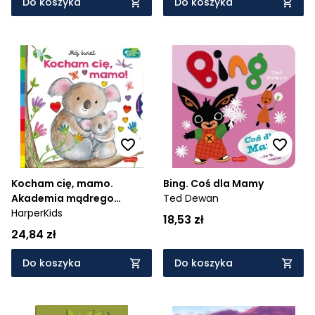
Do koszyka
Do koszyka
Kocham cię, mamo.
Bing. Coś dla Mamy
Akademia mądrego
Ted Dewan
dziecka. Mój świat
HarperKids
18,53 zł
24,84 zł
Do koszyka
Do koszyka