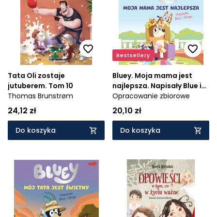
Cena rosnąco
Cena malejąco
Od najnowszych
Bestsellery
Od najstarszych
Tata Oli zostaje
Bluey. Moja mama jest
jutuberem. Tom 10
najlepsza. Napisały Blue i
Thomas Brunstrøm
Bingo
Opracowanie zbiorowe
24,12 zł
20,10 zł
Do koszyka
Do koszyka