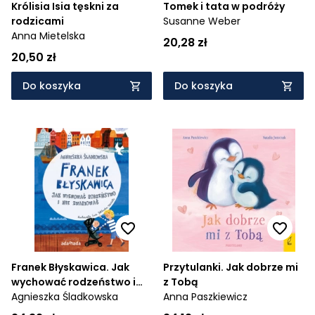
Królisia Isia tęskni za
Tomek i tata w podróży
rodzicami
Susanne Weber
Anna Mietelska
20,28 zł
20,50 zł
Do koszyka
Do koszyka
Franek Błyskawica. Jak
Przytulanki. Jak dobrze mi
wychować rodzeństwo i
z Tobą
nie zwariować
Agnieszka Śladkowska
Anna Paszkiewicz