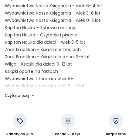
Wydawnictwo Nasza Księgarnia - wiek 6-14 lat
Wydawnictwo Nasza Księgarnia - wiek 3-6 lat
Wydawnictwo Nasza Księgarnia - wiek 0-3 lat
Kapitan Nauka - Zabawa i emocje
Kapitan Nauka - Czytanie i pisanie
Kapitan Nauka dla dzieci - wiek 3-5 lat
Znak Emotikon - Książki o emocjach
Znak Emotikon - Książki dla dzieci 3-5 lat
Wilga - Książki dla dzieci 9-12 lat
Książki oparte na faktach
Wydawnictwo Literatura wiek 9+
Wydawnictwo Literatura wiek 6 - 9 lat
Wydawnictwo Literatura wiek 0 - 6 lat
Czytaj więcej
Książki o feminizmie
Książki o noworodkach
Książki o gangsterach
Książki o wychowaniu
Książki o łodziach podwodnych
Rabaty do 45%
Ponad 200 tys.
Bezpieczne