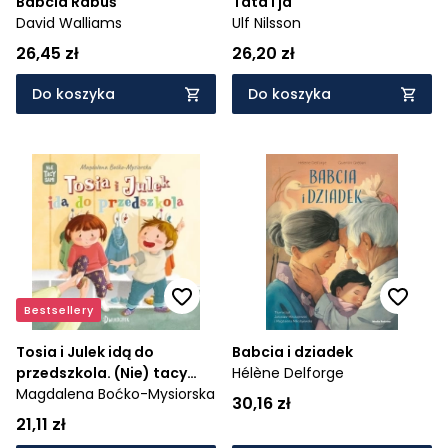
Babcia Rabuś
Tata i ja
David Walliams
Ulf Nilsson
26,45 zł
26,20 zł
Do koszyka
Do koszyka
Bestsellery
Tosia i Julek idą do
Babcia i dziadek
przedszkola. (Nie) tacy
Hélène Delforge
sami. Tom 3
Magdalena Boćko-Mysiorska
30,16 zł
21,11 zł