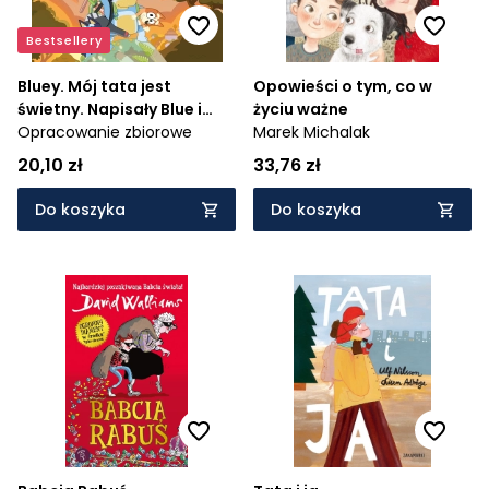
Bestsellery
Bluey. Mój tata jest
Opowieści o tym, co w
świetny. Napisały Blue i
życiu ważne
Bingo
Opracowanie zbiorowe
Marek Michalak
20,10 zł
33,76 zł
Do koszyka
Do koszyka