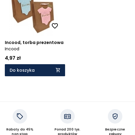
Cena rosnąco
Cena malejąco
Od najnowszych
Incood, torba prezentowa
Od najstarszych
Incood
4,97 zł
Do koszyka
Rabaty do 45%
Ponad 200 tys.
Bezpieczne
non stop
produktów
zakupy