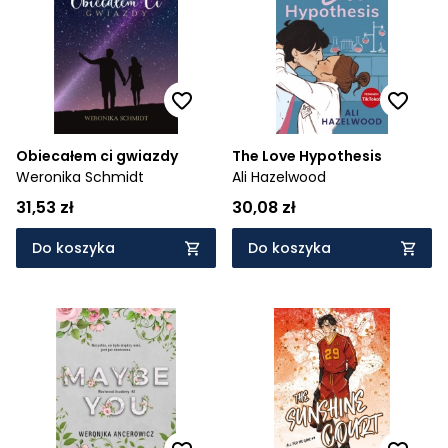
Cena rosnąco
Cena malejąco
Od najnowszych
Od najstarszych
Obiecałem ci gwiazdy
The Love Hypothesis
Weronika Schmidt
Ali Hazelwood
31,53 zł
30,08 zł
Do koszyka
Do koszyka