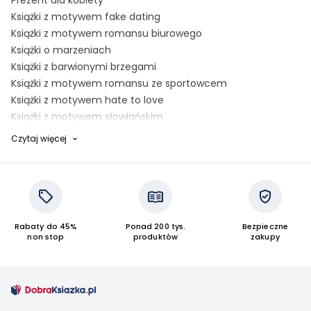
Prezent dla kobiety
Książki z motywem fake dating
Książki z motywem romansu biurowego
Książki o marzeniach
Książki z barwionymi brzegami
Książki z motywem romansu ze sportowcem
Książki z motywem hate to love
Książki z motywem słowiańskim
Książki z motywem romansu na uniwersytecie
Czytaj więcej
Książki z motywem dark romance
Książki o morderstwach
Książki o obsesyjnej miłości
Książki o bad boyach
Książki o prawnikach
Rabaty do 45%
Ponad 200 tys.
Bezpieczne
Znak - pomysł na prezent dla siebie
non stop
produktów
zakupy
Znak - Słońce, relaks i wciągające historie
Znak - podejrzanie dobre książki
Znak - najlepsze tytuły z ostatnich 3 miesięcy
Prezenty na Dzień Kobiet