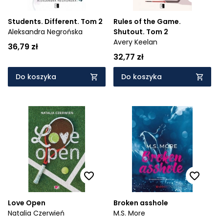
Students. Different. Tom 2
Rules of the Game.
Aleksandra Negrońska
Shutout. Tom 2
Avery Keelan
36,79 zł
32,77 zł
Do koszyka
Do koszyka
Love Open
Broken asshole
Natalia Czerwień
M.S. More