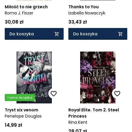
Miłość to nie grzech
Thanks to You
Roma J. Fiszer
Izabella Nowaczyk
30,08 zł
33,43 zł
Do koszyka
Do koszyka
Tania książka
Tryst six venom
Royal Elite. Tom 2. Steel
Penelope Douglas
Princess
Rina Kent
14,99 zł
28,07 zł