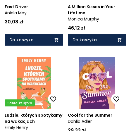
Fast Driver
A Million Kisses in Your
Aniela Mey
Lifetime
Monica Murphy
30,08 zł
46,12 zł
Do koszyka
Do koszyka
Tania książka
Ludzie, których spotykamy
Cool for the Summer
na wakacjach
Dahlia Adler
Emily Henry
29,33 zł