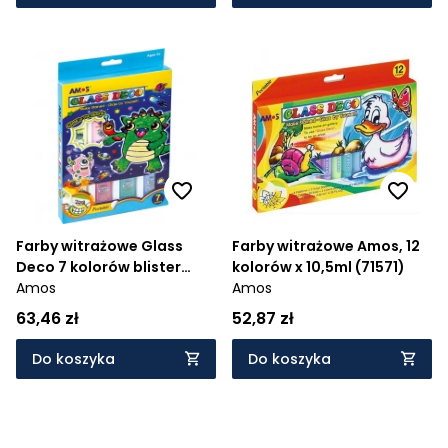
Farby witrażowe Glass
Farby witrażowe Amos, 12
Deco 7 kolorów blister
kolorów x 10,5ml (71571)
AMOS
Amos
Amos
63,46 zł
52,87 zł
Do koszyka
Do koszyka