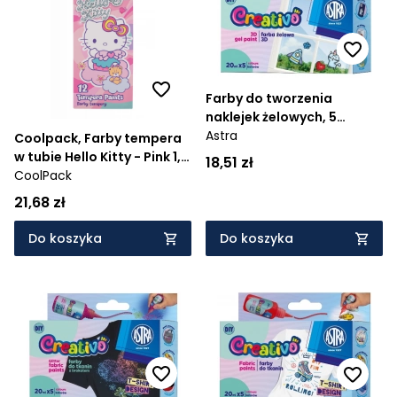
Cena rosnąco
Cena malejąco
Farby do tworzenia
Od najnowszych
naklejek żelowych, 5
kolorów
Astra
Od najstarszych
Coolpack, Farby tempera
w tubie Hello Kitty - Pink 1,
18,51 zł
12ml x 12 szt (10586PTR)
CoolPack
21,68 zł
Do koszyka
Do koszyka