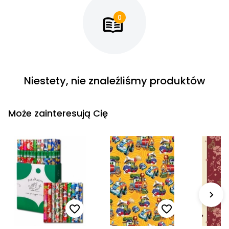
Cena rosnąco
Cena malejąco
Od najnowszych
Od najstarszych
Niestety, nie znaleźliśmy produktów
Może zainteresują Cię