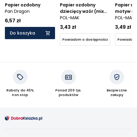
Papier ozdobny
Papier ozdobny
Papier oz
Pan Dragon
dziecięcy wzór (mix
motyw gra
wzorów)
POL-MAK
wzorów)
POL-MAK
6,57 zł
3,43 zł
3,49 zł
Do koszyka
Powiadom o dostępności
Powiadom 
Rabaty do 45%
Ponad 200 tys.
Bezpieczne
non stop
produktów
zakupy