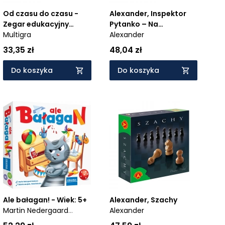
Od czasu do czasu -
Alexander, Inspektor
Zegar edukacyjny
Pytanko – Na
Multigra
Montessori - Wiek: 5+
Alexander
urodzinach - Wiek: 5+
33,35 zł
48,04 zł
Do koszyka
Do koszyka
Ale bałagan! - Wiek: 5+
Alexander, Szachy
Martin Nedergaard
Alexander
Andersen