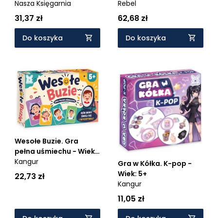
Nasza Księgarnia
Wiek: 4+
Rebel
31,37 zł
62,68 zł
Do koszyka
Do koszyka
Wesołe Buzie. Gra
pełna uśmiechu - Wiek:
5+
Kangur
Gra w Kółka. K-pop -
Wiek: 5+
22,73 zł
Kangur
11,05 zł