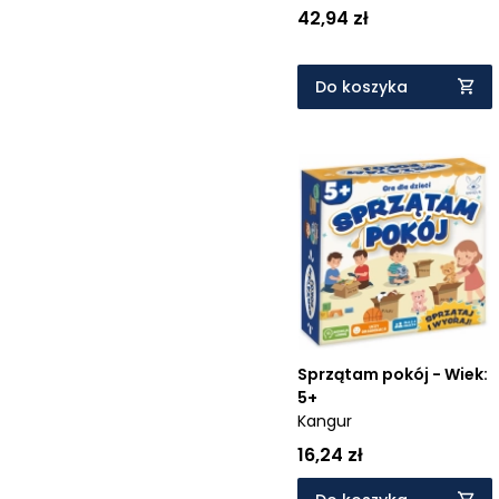
42,94 zł
Do koszyka
Sprzątam pokój - Wiek:
5+
Kangur
16,24 zł