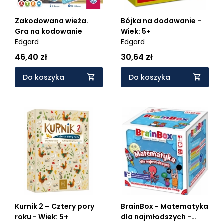
Zakodowana wieża.
Bójka na dodawanie -
Gra na kodowanie
Wiek: 5+
Edgard
Edgard
46,40 zł
30,64 zł
Do koszyka
Do koszyka
Kurnik 2 – Cztery pory
BrainBox - Matematyka
roku - Wiek: 5+
dla najmłodszych -