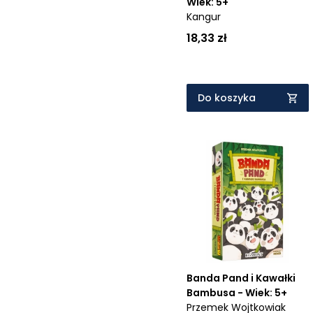
Wiek: 5+
Kangur
18,33 zł
Do koszyka
Banda Pand i Kawałki
Bambusa - Wiek: 5+
Przemek Wojtkowiak