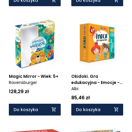
Do koszyka
Do koszyka
Okidoki. Gra
Magic Mirror - Wiek: 5+
edukacyjna - Emocje -
Ravensburger
Wiek: 5+
Albi
128,29 zł
85,46 zł
Do koszyka
Do koszyka