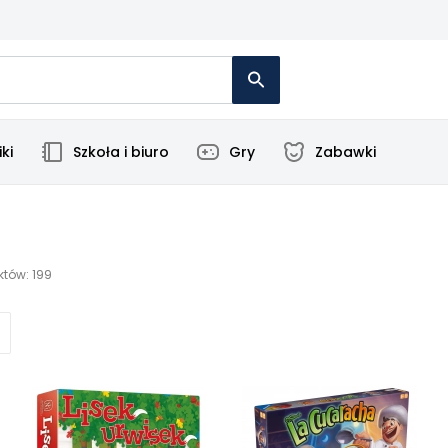
ki
Szkoła i biuro
Gry
Zabawki
któw: 199