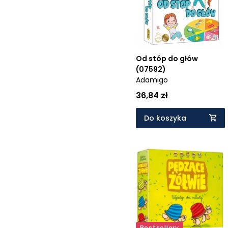
Cena rosnąco
Cena malejąco
Od najnowszych
Od stóp do głów
Od najstarszych
(07592)
Adamigo
36,84 zł
Do koszyka
Bestsellery