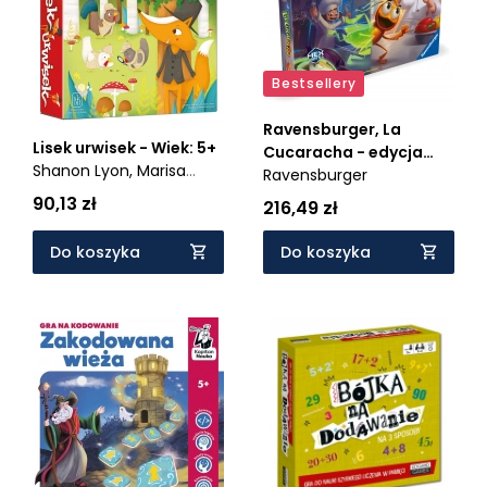
Bestsellery
Ravensburger, La
Lisek urwisek - Wiek: 5+
Cucaracha - edycja
Shanon Lyon,
Marisa
specjalna (24764) -
Ravensburger
Pena,
Melanie
Wiek: 5+
90,13 zł
216,49 zł
Grandgirard
Do koszyka
Do koszyka