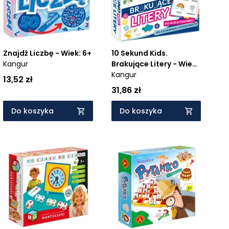
Znajdź Liczbę - Wiek: 6+
10 Sekund Kids.
Kangur
Brakujące Litery - Wiek:
5+
Kangur
13,52 zł
31,86 zł
Do koszyka
Do koszyka