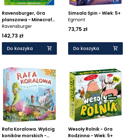
Ravensburger, Gra
Simsala Spin - Wiek: 5+
planszowa - Minecraft
Egmont
Builders& Biomes
Ravensburger
73,75 zł
Junior - Wiek: 5+
142,73 zł
Do koszyka
Do koszyka
Rafa Koralowa. Wyścig
Wesoły Rolnik - Gra
koników morskich -
Rodzinna - Wiek: 5+