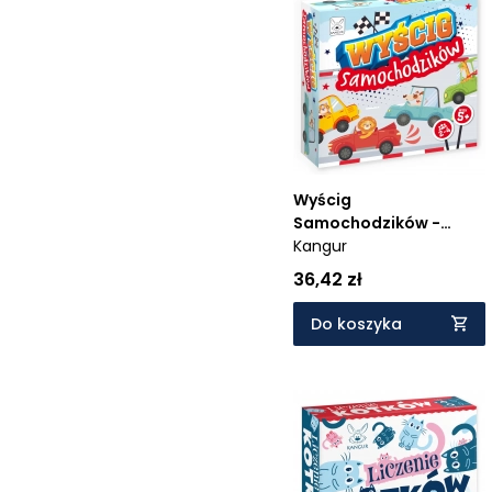
Wyścig
Samochodzików -
Wiek: 5+
Kangur
36,42 zł
Do koszyka