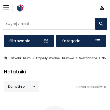
Filtrowanie
Kategorie
Szkoła i biuro
Artykuły szkolne i biurowe
Sketchnotki
Notat
Notatniki
Domyślnie
Liczba produktów: 0
Domyślnie
Popularne