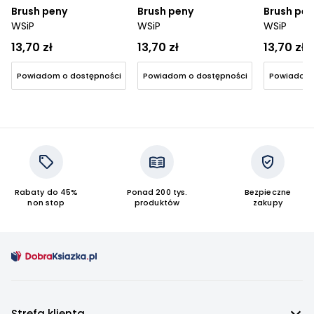
Brush peny
Brush peny
Brush pen
WSiP
WSiP
WSiP
13,70 zł
13,70 zł
13,70 zł
Powiadom o dostępności
Powiadom o dostępności
Powiadom 
Rabaty do 45%
Ponad 200 tys.
Bezpieczne
non stop
produktów
zakupy
Strefa klienta