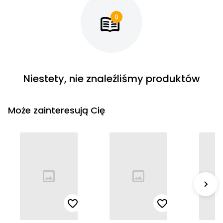
Cena rosnąco
Cena malejąco
Od najnowszych
Od najstarszych
Niestety, nie znaleźliśmy produktów
Może zainteresują Cię