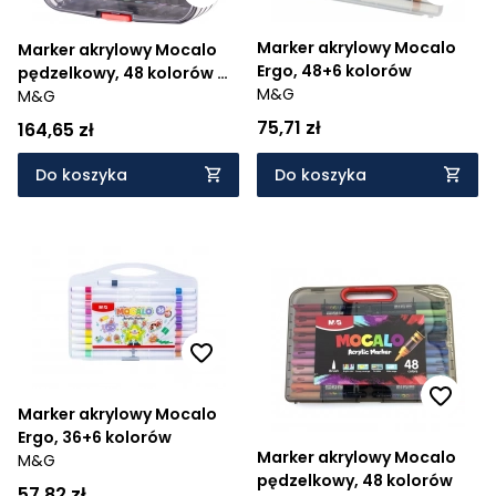
Marker akrylowy Mocalo
Marker akrylowy Mocalo
Ergo, 48+6 kolorów
pędzelkowy, 48 kolorów w
M&G
skrzynce
M&G
75,71 zł
164,65 zł
Do koszyka
Do koszyka
Marker akrylowy Mocalo
Ergo, 36+6 kolorów
Marker akrylowy Mocalo
M&G
pędzelkowy, 48 kolorów
57,82 zł