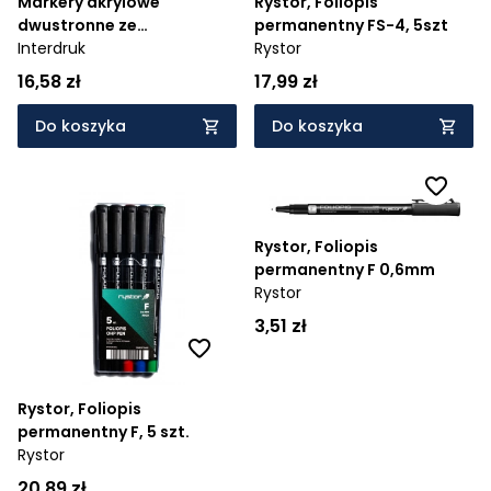
Markery akrylowe
Rystor, Foliopis
dwustronne ze
permanentny FS-4, 5szt
stempelkami w rollerze
Interdruk
Rystor
BEBE Friends, 6 kol.
16,58 zł
17,99 zł
Do koszyka
Do koszyka
Rystor, Foliopis
permanentny F 0,6mm
Rystor
3,51 zł
Rystor, Foliopis
permanentny F, 5 szt.
Rystor
20,89 zł