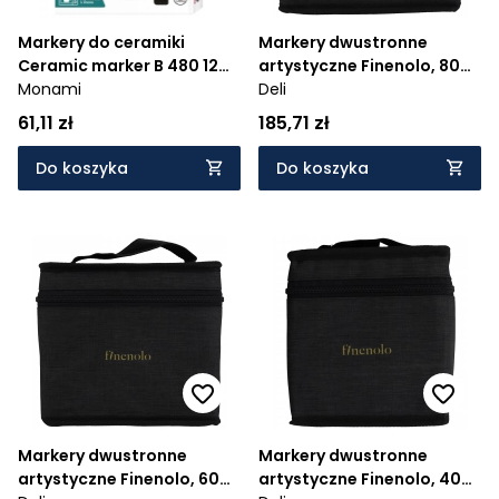
Markery do ceramiki
Markery dwustronne
Ceramic marker B 480 12
artystyczne Finenolo, 80
kol. MonAmi (2051059512)
Monami
kolorów
Deli
61,11 zł
185,71 zł
Do koszyka
Do koszyka
Markery dwustronne
Markery dwustronne
artystyczne Finenolo, 60
artystyczne Finenolo, 40