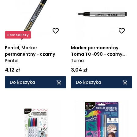
Cena rosnąco
Cena malejąco
Od najnowszych
Bestsellery
Od najstarszych
Pentel, Marker
Marker permanentny
permanentny - czarny
Toma TO-090 - czarny
Pentel
(09032) - końcówka
Toma
okrągła
4,12 zł
3,04 zł
Do koszyka
Do koszyka