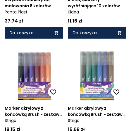
malowania 8 kolorów
wyróżniające 10 kolorów
Panta Plast
Kidea
37,74 zł
11,16 zł
Do koszyka
Do koszyka
Marker akrylowy z
Marker akrylowy z
końcówką Brush - zestaw
końcówką Brush - zestaw
7, 6 szt
Strigo
9, 6 szt
Strigo
18,15 zł
15,68 zł