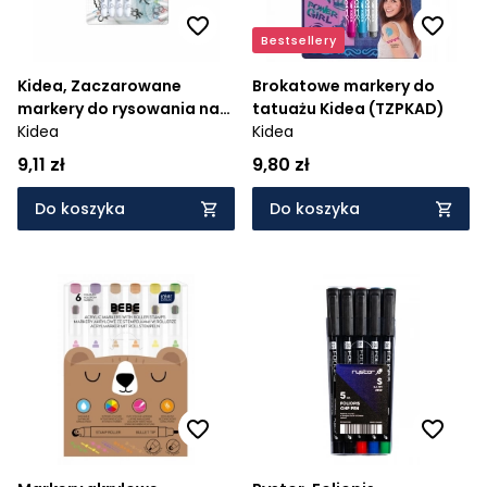
Bestsellery
Kidea, Zaczarowane
Brokatowe markery do
markery do rysowania na
tatuażu Kidea (TZPKAD)
wodzie
Kidea
Kidea
9,11 zł
9,80 zł
Do koszyka
Do koszyka