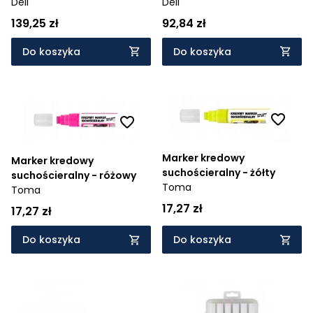
kolorów
Deli
kolorów
Deli
139,25 zł
92,84 zł
Do koszyka
Do koszyka
Marker kredowy
Marker kredowy
suchościeralny - żółty
suchościeralny - różowy
Toma
Toma
17,27 zł
17,27 zł
Do koszyka
Do koszyka