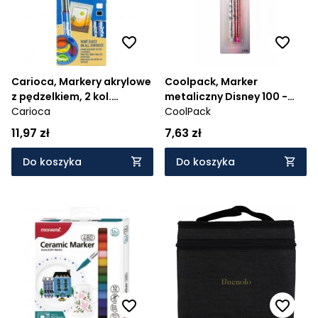
Carioca, Markery akrylowe
Coolpack, Marker
z pędzelkiem, 2 kol.
metaliczny Disney 100 -
(45283)
Carioca
Opal Collection
CoolPack
(60534PTR)
11,97 zł
7,63 zł
Do koszyka
Do koszyka