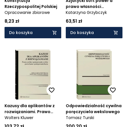
Konstytucja
Azjatycki soft power a
Rzeczypospolitej Polskiej
prawo własności
Opracowanie zbiorowe
intelektualnej
Katarzyna Grzybczyk
8,23 zł
63,51 zł
Do koszyka
Do koszyka
Kazusy dla aplikantów z
Odpowiedzialność cywilna
rozwiązaniami. Prawo
poręczyciela wekslowego
cywilne, postępowanie
Wolters Kluwer
Tomasz Turski
cywilne, prawo karne,
103,72 zł
200,20 zł