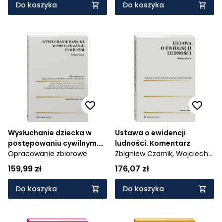
świadczeń i kontrola NFZ
Do koszyka
Do koszyka
Wysłuchanie dziecka w
Ustawa o ewidencji
postępowaniu cywilnym.
ludności. Komentarz
Komentarz
Opracowanie zbiorowe
Zbigniew Czarnik,
Wojciech
Maciejko,
Paweł Zaborn
159,99 zł
176,07 zł
Do koszyka
Do koszyka