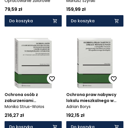
Opracowanie zbiorowe
Mariusz Szyrski
79,59 zł
159,99 zł
Do koszyka
Do koszyka
Ochrona osób z
Ochrona praw nabywcy
zaburzeniami
lokalu mieszkalnego w
psychicznymi,
Monika Strus-Wołos
przypadku wszczęcia
Adrian Borys
intelektualnymi i osób
postępowania
216,27 zł
192,15 zł
starszych w postępowaniu
restrukturyzacyjnego lub
cywilnym. Wyzwania
Do koszyka
Do koszyka