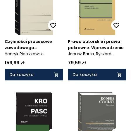
Czynności procesowe
Prawo autorskie i prawa
zawodowego
pokrewne. Wprowadzenie
pełnomocnika w sprawach
Henryk Pietrzkowski
Janusz Barta,
Ryszard
cywilnych
Markiewicz
159,99 zł
79,59 zł
Do koszyka
Do koszyka