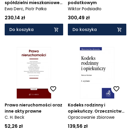
spółdzielni mieszkaniowej
podatkowym
+ wzory do pobrania
Ewa Derc,
Piotr Pałka
Wiktor Podsiadło
230,14 zł
300,49 zł
Do koszyka
Do koszyka
Prawo nieruchomości oraz
Kodeks rodzinny i
inne akty prawne
opiekuńczy. Orzecznictwo
C. H. Beck
Aplikanta
Opracowanie zbiorowe
52,26 zł
139,56 zł