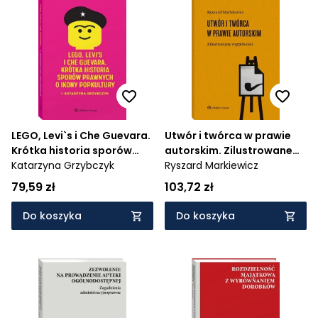
LEGO, Levi`s i Che Guevara.
Utwór i twórca w prawie
Krótka historia sporów
autorskim. Zilustrowane
prawnych o ikony
Katarzyna Grzybczyk
wątpliwości
Ryszard Markiewicz
popkultury
79,59 zł
103,72 zł
Do koszyka
Do koszyka