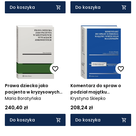
Do koszyka
Do koszyka
Prawa dziecka jako
Komentarz do spraw o
pacjenta w kryzysowych
podział majątku
sytuacjach zdrowotnych
Maria Boratyńska
wspólnego małżonków
Krystyna Skiepko
240,40 zł
208,24 zł
Do koszyka
Do koszyka