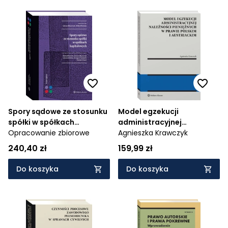
Spory sądowe ze stosunku
Model egzekucji
spółki w spółkach
administracyjnej
kapitałowych
Opracowanie zbiorowe
należności pieniężnych w
Agnieszka Krawczyk
prawie polskim i
240,40 zł
159,99 zł
austriackim
Do koszyka
Do koszyka