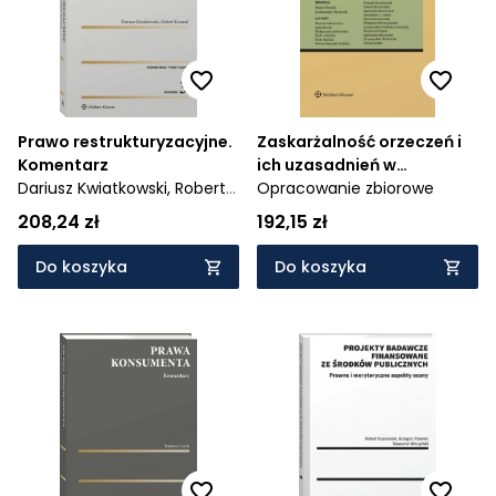
Prawo restrukturyzacyjne.
Zaskarżalność orzeczeń i
Komentarz
ich uzasadnień w
Dariusz Kwiatkowski,
Robert
postępowaniu karnym,
Opracowanie zbiorowe
Kosmal
cywilnym i
208,24 zł
192,15 zł
sądowoadministracyjnym
Do koszyka
Do koszyka