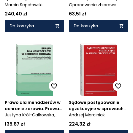
Marcin Sepełowski
rozwiązaniami
Opracowanie zbiorowe
240,40 zł
63,51 zł
Do koszyka
Do koszyka
Prawo dla menadżerów w
Sądowe postępowanie
ochronie zdrowia. Prawa
egzekucyjne w sprawach
pacjenta, nowe
Justyna Król-Całkowska,
cywilnych
Andrzej Marciniak
technologie,
Adam Twarowski
135,87 zł
224,32 zł
Kontraktowanie