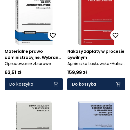
Materialne prawo
Nakazy zapłaty w procesie
administracyjne. Wybrane
cywilnym
zagadnienia
Opracowanie zbiorowe
Agnieszka Laskowska-Hulisz,
Troka Jakub
63,51 zł
159,99 zł
Do koszyka
Do koszyka