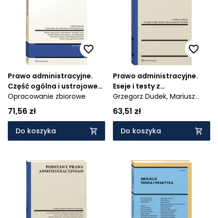
Cena rosnąco
Cena malejąco
Od najnowszych
Od najstarszych
Prawo administracyjne.
Prawo administracyjne.
Część ogólna i ustrojowe
Eseje i testy z
prawo administracyjne
Opracowanie zbiorowe
odpowiedziami
Grzegorz Dudek,
Mariusz
Oleś,
Przemysław Wszołek
71,56 zł
63,51 zł
Do koszyka
Do koszyka