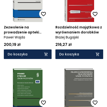
Zezwolenie na
Rozdzielność majątkowa z
prowadzenie apteki
wyrównaniem dorobków
ogólnodostępnej.
Paweł Wajda
Błażej Bugajski
Zagadnienia
200,19 zł
216,27 zł
administracyjnoprawne.
Apteka dla aptekarza
Do koszyka
Do koszyka