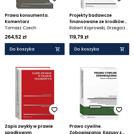
Prawa konsumenta.
Projekty badawcze
Komentarz
finansowane ze środków
Tomasz Czech
publicznych. Prawne i
Robert Koprowski,
Grzegorz
merytoryczne aspekty
Krawiec,
Sławomir Wilczyński
264,52 zł
119,79 zł
oceny
Do koszyka
Do koszyka
Zapis zwykły w prawie
Prawo cywilne.
spadkowym
Zobowiązania. Kazusy z