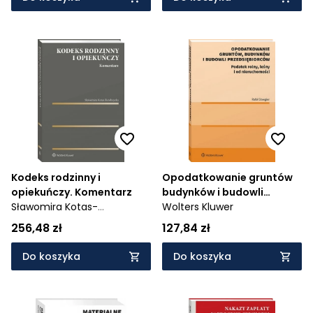
implementacyjne art. 13
Konwencji o prawach osób
niepełnosprawnych
Kodeks rodzinny i
Opodatkowanie gruntów
opiekuńczy. Komentarz
budynków i budowli
Sławomira Kotas-
przedsiębiorców. Podatek
Wolters Kluwer
Turoboyska
rolny, leśny i od
256,48 zł
127,84 zł
nieruchomości
Do koszyka
Do koszyka