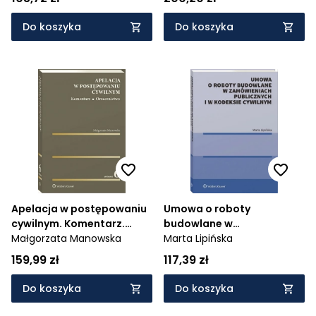
postępowanie karne
Do koszyka
Do koszyka
Apelacja w postępowaniu
Umowa o roboty
cywilnym. Komentarz.
budowlane w
Orzecznictwo
Małgorzata Manowska
zamówieniach publicznych
Marta Lipińska
i w kodeksie cywilnym
159,99 zł
117,39 zł
Do koszyka
Do koszyka