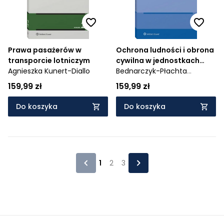
Prawa pasażerów w
Ochrona ludności i obrona
transporcie lotniczym
cywilna w jednostkach
Agnieszka Kunert-Diallo
samorządu terytorialnego
Bednarczyk-Płachta
Agnieszka,
Myślińska
159,99 zł
159,99 zł
Katarzyna
Do koszyka
Do koszyka
1
2
3