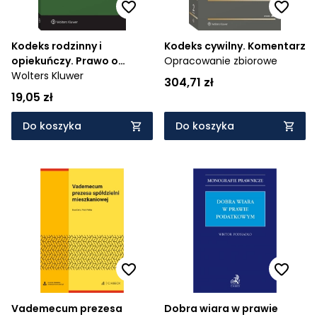
Kodeks rodzinny i
Kodeks cywilny. Komentarz
opiekuńczy. Prawo o
Opracowanie zbiorowe
aktach stanu cywilnego.
Wolters Kluwer
304,71 zł
Przepisy
19,05 zł
Do koszyka
Do koszyka
Vademecum prezesa
Dobra wiara w prawie