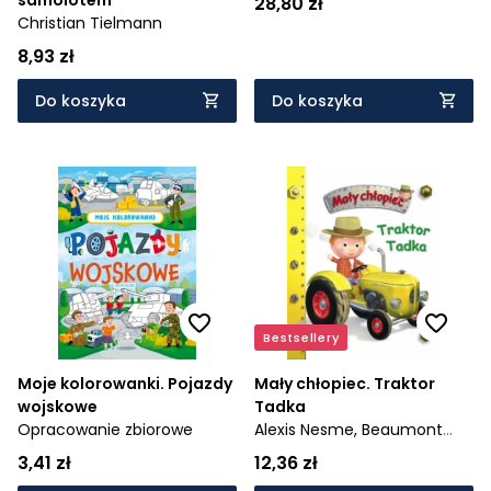
28,80 zł
Christian Tielmann
8,93 zł
Do koszyka
Do koszyka
Bestsellery
Moje kolorowanki. Pojazdy
Mały chłopiec. Traktor
wojskowe
Tadka
Opracowanie zbiorowe
Alexis Nesme,
Beaumont
Emilie,
Belineau Nathalie
3,41 zł
12,36 zł