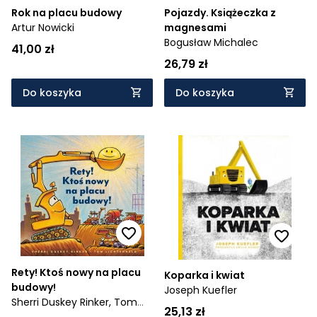
Rok na placu budowy
Pojazdy. Książeczka z
Artur Nowicki
magnesami
Bogusław Michalec
41,00 zł
26,79 zł
Do koszyka
Do koszyka
Rety! Ktoś nowy na placu
Koparka i kwiat
budowy!
Joseph Kuefler
Sherri Duskey Rinker,
Tom
25,13 zł
Lichtenheld