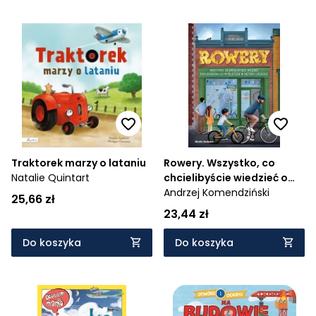
Traktorek marzy o lataniu
Rowery. Wszystko, co
Natalie Quintart
chcielibyście wiedzieć o
najdoskonalszym
Andrzej Komendziński
25,66 zł
pojeździe w historii
23,44 zł
ludzkości
Do koszyka
Do koszyka