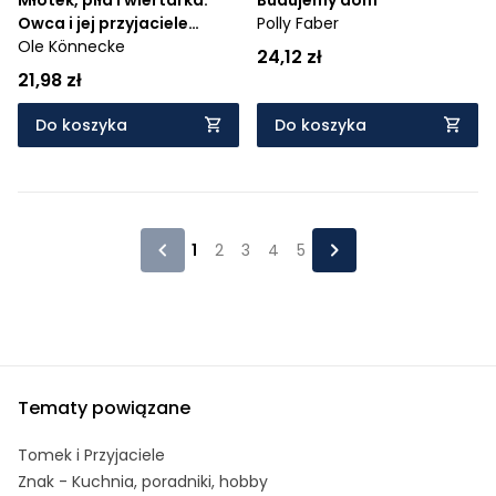
Owca i jej przyjaciele
Polly Faber
budują dom
Ole Könnecke
24,12 zł
21,98 zł
Do koszyka
Do koszyka
1
2
3
4
5
Tematy powiązane
Tomek i Przyjaciele
Znak - Kuchnia, poradniki, hobby