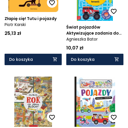
Złapię cię! Tutu i pojazdy
Piotr Karski
Świat pojazdów
25,13 zł
Aktywizujące zadania do
głowy łamania - Poznaję,
Agnieszka Bator
myślę, liczę, koduję
10,07 zł
Do koszyka
Do koszyka