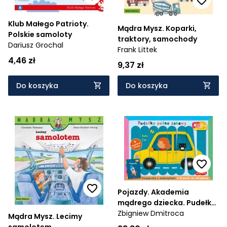
Klub Małego Patrioty.
Mądra Mysz. Koparki,
Polskie samoloty
traktory, samochody
Dariusz Grochal
Frank Littek
4,46 zł
9,37 zł
Do koszyka
Do koszyka
Pojazdy. Akademia
mądrego dziecka. Pudełko
pełne zabawy
Zbigniew Dmitroca
Mądra Mysz. Lecimy
samolotem