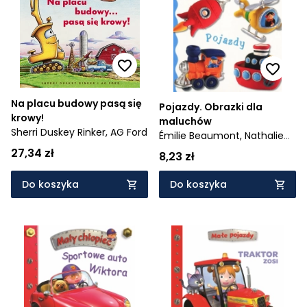
Cena rosnąco
Cena malejąco
Od najnowszych
Na placu budowy pasą się
Od najstarszych
Pojazdy. Obrazki dla
krowy!
maluchów
Sherri Duskey Rinker,
AG Ford
Émilie Beaumont,
Nathalie
Bélineau
27,34 zł
8,23 zł
Do koszyka
Do koszyka