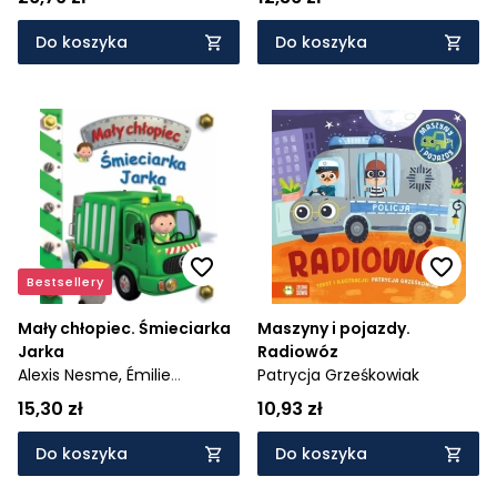
Do koszyka
Do koszyka
Bestsellery
Mały chłopiec. Śmieciarka
Maszyny i pojazdy.
Jarka
Radiowóz
Alexis Nesme,
Émilie
Patrycja Grześkowiak
Beaumont,
Nathalie
15,30 zł
10,93 zł
Bélineau
Do koszyka
Do koszyka