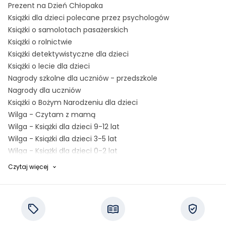
Prezent na Dzień Chłopaka
Książki dla dzieci polecane przez psychologów
Książki o samolotach pasażerskich
Książki o rolnictwie
Książki detektywistyczne dla dzieci
Książki o lecie dla dzieci
Nagrody szkolne dla uczniów - przedszkole
Nagrody dla uczniów
Książki o Bożym Narodzeniu dla dzieci
Wilga - Czytam z mamą
Wilga - Książki dla dzieci 9-12 lat
Wilga - Książki dla dzieci 3-5 lat
Wilga - Książki dla dzieci 0-2 lat
Wydawnictwo Nasza Księgarnia - wiek 6-14 lat
Czytaj więcej
Wydawnictwo Nasza Księgarnia - wiek 3-6 lat
Wydawnictwo Nasza Księgarnia - wiek 0-3 lat
Kapitan Nauka - Zabawa i emocje
Kolorowanki z pojazdami
Znak - słońce, przygody i książki dla dzieci