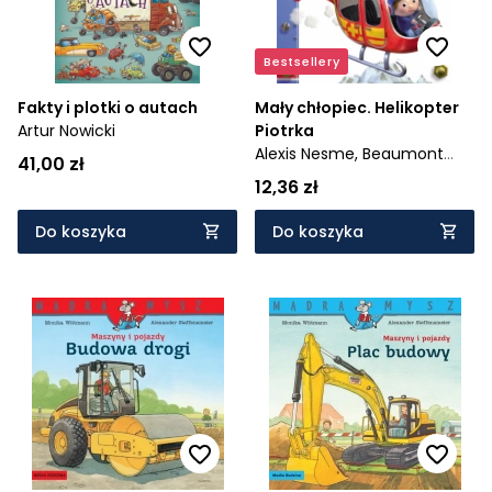
Bestsellery
Fakty i plotki o autach
Mały chłopiec. Helikopter
Artur Nowicki
Piotrka
Alexis Nesme,
Beaumont
41,00 zł
Emilie,
Belineau Nathalie
12,36 zł
Do koszyka
Do koszyka