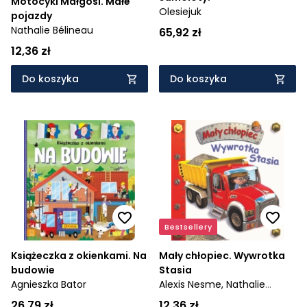
Motocykl Małgosi. Małe
Olesiejuk
pojazdy
Nathalie Bélineau
65,92 zł
12,36 zł
Do koszyka
Do koszyka
Bestsellery
Książeczka z okienkami. Na
Mały chłopiec. Wywrotka
budowie
Stasia
Agnieszka Bator
Alexis Nesme,
Nathalie
Bélineau
26,79 zł
12,36 zł