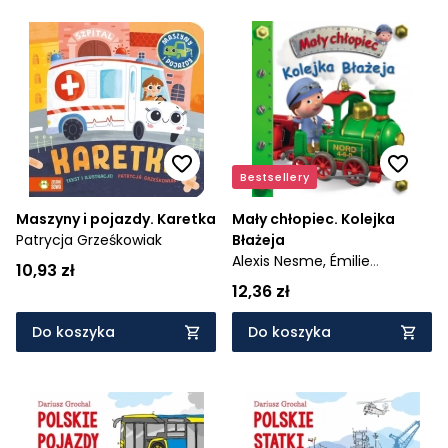
Bestsellery
Maszyny i pojazdy. Karetka
Mały chłopiec. Kolejka
Patrycja Grześkowiak
Błażeja
Alexis Nesme,
Émilie
10,93 zł
Beaumont,
Nathalie
12,36 zł
Bélineau
Do koszyka
Do koszyka