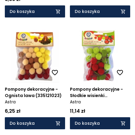
Do koszyka
Do koszyka
Pompony dekoracyjne -
Pompony dekoracyjne -
Ognista lawa (335121023)
Słodkie wisienki
Astra
(335121012)
Astra
6,25 zł
11,14 zł
Do koszyka
Do koszyka