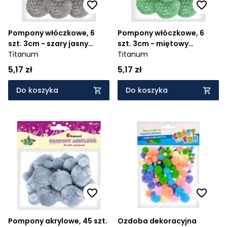
Pompony włóczkowe, 6
Pompony włóczkowe, 6
szt. 3cm - szary jasny
szt. 3cm - miętowy
(412949)
Titanum
(412948)
Titanum
5,17 zł
5,17 zł
Do koszyka
Do koszyka
Pompony akrylowe, 45 szt.
Ozdoba dekoracyjna