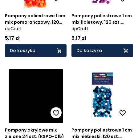
Pompony poliestrowe 1 cm
Pompony poliestrowe 1 cm
mix pomarańczowy, 120
mix fioletowy, 120 szt.
szt. (KSPO-025)
dpCraft
(KSPO-028)
dpCraft
5,17 zł
5,17 zł
Do koszyka
Do koszyka
Pompony akrylowe mix
Pompony poliestrowe 1 cm
zielone 24 szt. (KSPO-015)
mix niebieski, 120 szt.