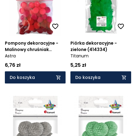
Pompony dekoracyjne -
Piórka dekoracyjne -
Malinowy chruśniak
zielone (414334)
(335121021)
Astra
Titanum
6,76 zł
5,25 zł
Do koszyka
Do koszyka