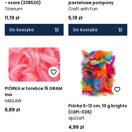
- szare (338520)
pastelowe pompony
Titanum
Craft with Fun
11,19 zł
5,19 zł
Do koszyka
Do koszyka
PIÓRKA w torebce 15 GRAM
mix
HADLAW
Piórka 5-12 cm, 10 g brights
6,89 zł
(CEPI-026)
dpCraft
4,99 zł