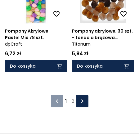
Pompony Akrylowe -
Pompony akrylowe, 30 szt.
Pastel Mix 78 szt.
- tonacja brązowa
dpCraft
(283067)
Titanum
6,72 zł
5,84 zł
Do koszyka
Do koszyka
1
2