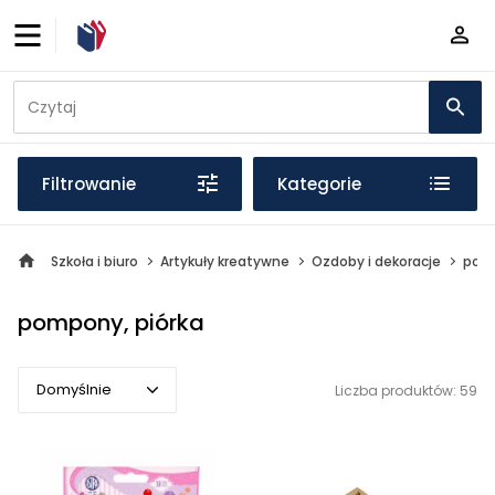
Filtrowanie
Kategorie
Szkoła i biuro
Artykuły kreatywne
Ozdoby i dekoracje
pomp
pompony, piórka
Domyślnie
Liczba produktów: 59
Domyślnie
Popularne