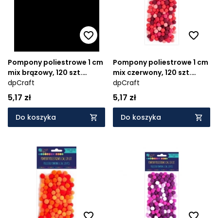
Pompony poliestrowe 1 cm
Pompony poliestrowe 1 cm
mix brązowy, 120 szt.
mix czerwony, 120 szt.
(KSPO-031)
dpCraft
(KSPO-026)
dpCraft
5,17 zł
5,17 zł
Do koszyka
Do koszyka