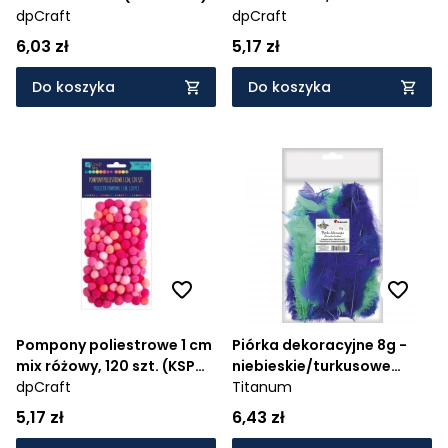
dpCraft
(KSPO-030)
dpCraft
6,03 zł
5,17 zł
Do koszyka
Do koszyka
Pompony poliestrowe 1 cm
Piórka dekoracyjne 8g -
mix różowy, 120 szt. (KSPO-
niebieskie/turkusowe
027)
dpCraft
(16079G)
Titanum
5,17 zł
6,43 zł