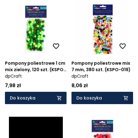
Pompony poliestrowe 1 cm
Pompony poliestrowe mix
mix zielony, 120 szt. (KSPO-
7 mm, 380 szt. (KSPO-019)
029)
dpCraft
dpCraft
7,98 zł
8,06 zł
Do koszyka
Do koszyka