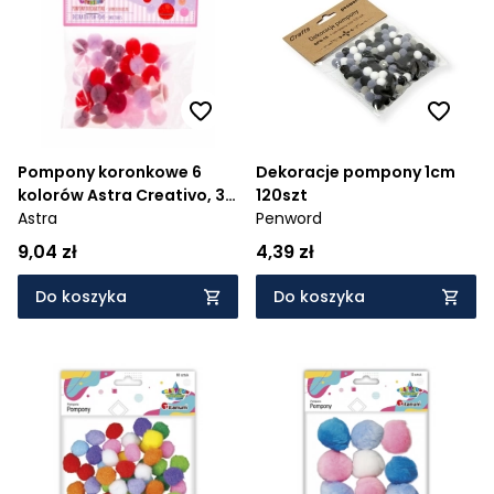
Cena rosnąco
Cena malejąco
Od najnowszych
Od najstarszych
Pompony koronkowe 6
Dekoracje pompony 1cm
kolorów Astra Creativo, 30
120szt
sztuk
Astra
Penword
9,04 zł
4,39 zł
Do koszyka
Do koszyka