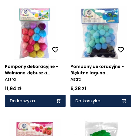
Pompony dekoracyjne -
Pompony dekoracyjne -
Wełniane kłębuszki
Błękitna laguna
(335121013)
Astra
(335121020)
Astra
11,94 zł
6,38 zł
Do koszyka
Do koszyka