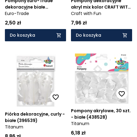
Pompony Euro-Trade
Pompony dekoracyjne
dekoracyjne białe
akryl mix kolor CRAFT WITH
pompony 120szt. 1cm
Euro-Trade
FUN (441431)
Craft with Fun
(463921)
2,50 zł
7,96 zł
Do koszyka
Do koszyka
Pompony akrylowe, 30 szt.
Piórka dekoracyjne, curly -
- białe (438528)
białe (396539)
Titanum
Titanum
6,18 zł
8,86 zł