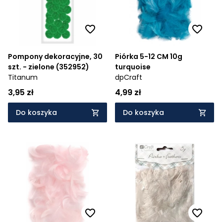
Pompony dekoracyjne, 30
Piórka 5-12 CM 10g
szt. - zielone (352952)
turquoise
Titanum
dpCraft
3,95 zł
4,99 zł
Do koszyka
Do koszyka