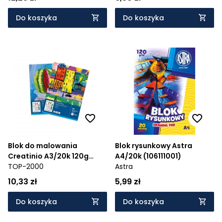
Do koszyka
Do koszyka
Blok do malowania
Blok rysunkowy Astra
Creatinio A3/20k 120g
A4/20k (106111001)
(400079859)
TOP-2000
Astra
10,33 zł
5,99 zł
Do koszyka
Do koszyka