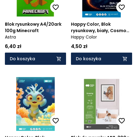
Blok rysunkowy A4/20ark
Happy Color, Blok
100g Minecraft
rysunkowy, biały, Cosmo
Astra
Ball, 80 g/m2, A4, 20 ark.
Happy Color
6,40 zł
4,50 zł
Do koszyka
Do koszyka