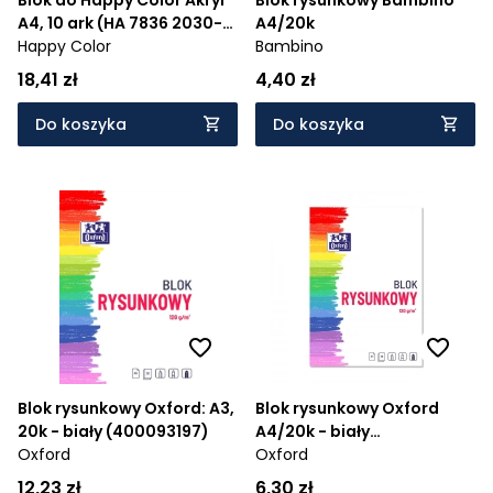
A4, 10 ark (HA 7836 2030-
A4/20k
A10)
Happy Color
Bambino
18,41 zł
4,40 zł
Do koszyka
Do koszyka
Blok rysunkowy Oxford: A3,
Blok rysunkowy Oxford
20k - biały (400093197)
A4/20k - biały
Oxford
(400093195)
Oxford
12,23 zł
6,30 zł