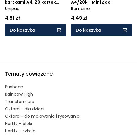
kartkami A4, 20 kartek
A4/20k - Mini Zoo
UNIPAP, 1 szt
Unipap
Bambino
4,51 zł
4,49 zł
Do koszyka
Do koszyka
Tematy powiązane
Pusheen
Rainbow High
Transformers
Oxford - dla dzieci
Oxford - do malowania i rysowania
Herlitz - bloki
Herlitz - szkola