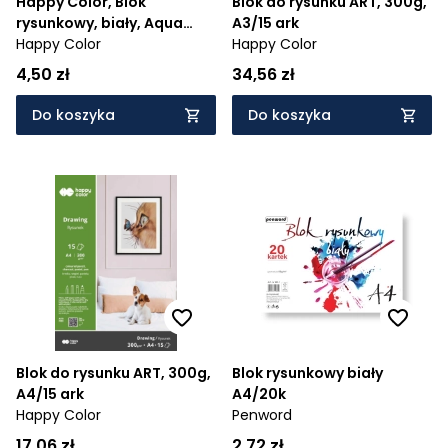
Happy Color, Blok
Blok do rysunku ART, 300g,
rysunkowy, biały, Aqua
A3/15 ark
Cuties, 80 g/m2, A4, 20
Happy Color
Happy Color
ark.
4,50 zł
34,56 zł
Do koszyka
Do koszyka
Blok do rysunku ART, 300g,
Blok rysunkowy biały
A4/15 ark
A4/20k
Happy Color
Penword
17,06 zł
2,72 zł