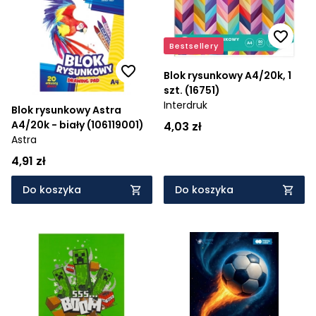
Cena rosnąco
Bestsellery
Cena malejąco
Blok rysunkowy A4/20k, 1
Od najnowszych
szt. (16751)
Interdruk
Od najstarszych
Blok rysunkowy Astra
A4/20k - biały (106119001)
4,03 zł
Astra
4,91 zł
Do koszyka
Do koszyka