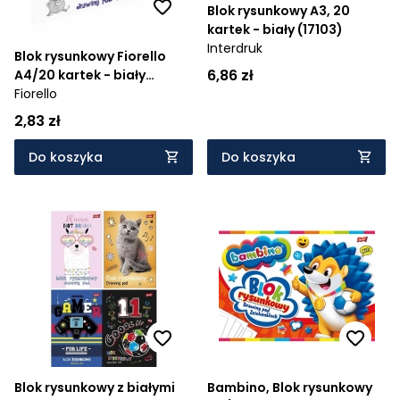
Blok rysunkowy A3, 20
kartek - biały (17103)
Interdruk
Blok rysunkowy Fiorello
6,86 zł
A4/20 kartek - biały
(341568)
Fiorello
2,83 zł
Do koszyka
Do koszyka
Blok rysunkowy z białymi
Bambino, Blok rysunkowy