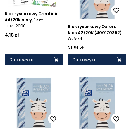
Blok rysunkowy Creatinio
A4/20k biały, 1 szt.
(400176663)
TOP-2000
Blok rysunkowy Oxford
Kids A2/20K (400170352)
4,18 zł
Oxford
21,91 zł
Do koszyka
Do koszyka