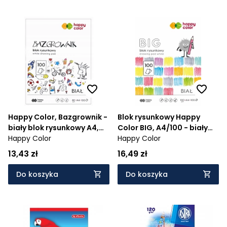
Happy Color, Bazgrownik -
Blok rysunkowy Happy
biały blok rysunkowy A4,
Color BIG, A4/100 - biały
100 kartek
Happy Color
(HA 3710 2030-0B100)
Happy Color
13,43 zł
16,49 zł
Do koszyka
Do koszyka