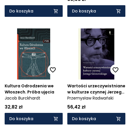
Do koszyka
Do koszyka
Kultura Odrodzenia we
Wartości urzeczywistniane
Włoszech. Próba ujęcia
w kulturze czynnej Jerzego
Jacob Burckhardt
Grotowskiego
Przemysław Radwański
32,82 zł
56,42 zł
Do koszyka
Do koszyka