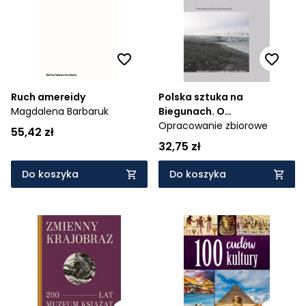
Ruch amereidy
Polska sztuka na
Magdalena Barbaruk
Biegunach. O
kulturotwórczej roli
Opracowanie zbiorowe
55,42 zł
obszarów polarnych
32,75 zł
Do koszyka
Do koszyka