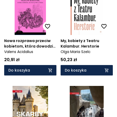
Cena rosnąco
Cena malejąco
Od najnowszych
Od najstarszych
Nowa rozprawa przeciw
My, kobiety z Teatru
kobietom, która dowodzi,
Kalambur. Herstorie
że nie są one ludźmi
Valens Acidalius
Olga Maria Szelc
20,91 zł
50,23 zł
Do koszyka
Do koszyka