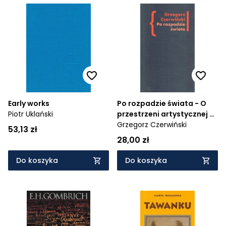
Early works
Po rozpadzie świata - O
Piotr Uklański
przestrzeni artystycznej w
prozie Włodzimierza
Grzegorz Czerwiński
53,13 zł
Odojewskiego
28,00 zł
Do koszyka
Do koszyka