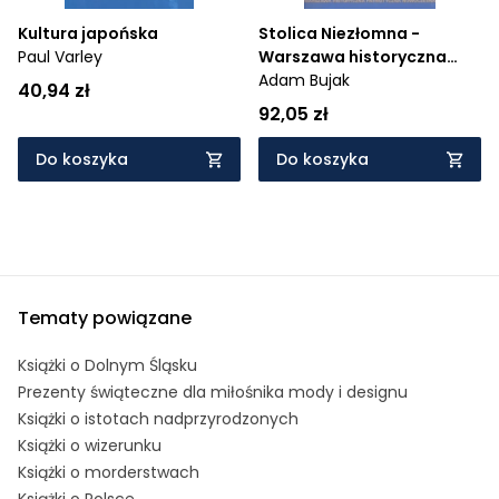
Kultura japońska
Stolica Niezłomna -
Paul Varley
Warszawa historyczna
patriotyczna nowoczesna
Adam Bujak
40,94 zł
92,05 zł
Do koszyka
Do koszyka
Tematy powiązane
Książki o Dolnym Śląsku
Prezenty świąteczne dla miłośnika mody i designu
Książki o istotach nadprzyrodzonych
Książki o wizerunku
Książki o morderstwach