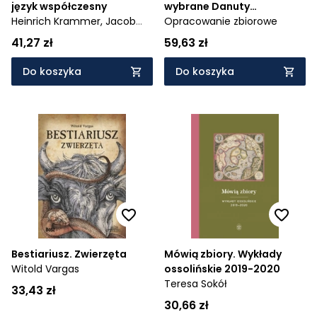
język współczesny
wybrane Danuty
Heinrich Krammer,
Jacob
Wróblewskiej
Opracowanie zbiorowe
Sprenger
41,27 zł
59,63 zł
Do koszyka
Do koszyka
Bestiariusz. Zwierzęta
Mówią zbiory. Wykłady
Witold Vargas
ossolińskie 2019-2020
Teresa Sokół
33,43 zł
30,66 zł