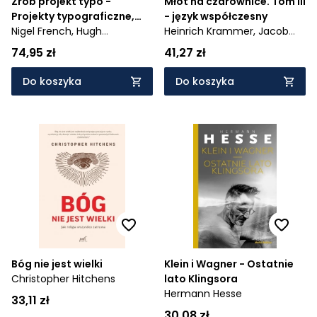
Zrób projekt typo -
Młot na czarownice. Tom III
Projekty typograficzne,
- język współczesny
które rozwiną twoje
Nigel French,
Hugh
Heinrich Krammer,
Jacob
umiejętności twórcze i
D'andrade
Sprenger
74,95 zł
41,27 zł
urozmaicą portfolio
Do koszyka
Do koszyka
Bóg nie jest wielki
Klein i Wagner - Ostatnie
Christopher Hitchens
lato Klingsora
Hermann Hesse
33,11 zł
30,08 zł