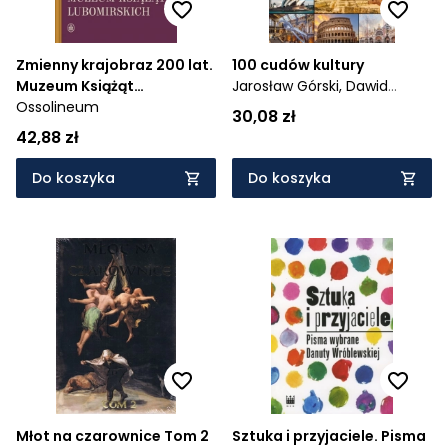
Zmienny krajobraz 200 lat.
100 cudów kultury
Muzeum Książąt
Jarosław Górski,
Dawid
Lubomirskich
Ossolineum
Lasociński,
Paweł Wojtyczka,
30,08 zł
Izabela Wojtyczka
42,88 zł
Do koszyka
Do koszyka
Młot na czarownice Tom 2
Sztuka i przyjaciele. Pisma