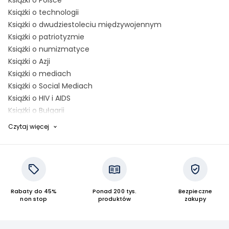
Książki o Polsce
Książki o technologii
Książki o dwudziestoleciu międzywojennym
Książki o patriotyzmie
Książki o numizmatyce
Książki o Azji
Książki o mediach
Książki o Social Mediach
Książki o HIV i AIDS
Książki o Bułgarii
Książki o samurajach
Czytaj więcej
Książki o magii i czarach
Książki o Holandii
Książki o Arktyce
Książki o architekturze
Książki o Chinach
Rabaty do 45%
Ponad 200 tys.
Bezpieczne
Książki o modzie
non stop
produktów
zakupy
Książki o Włoszech
Książki o Izraelu