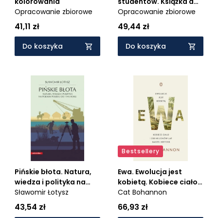
kolorowania
studentów. Książka do
Opracowanie zbiorowe
kolorowania
Opracowanie zbiorowe
41,11 zł
49,44 zł
Do koszyka
Do koszyka
Bestsellery
Pińskie błota. Natura,
Ewa. Ewolucja jest
wiedza i polityka na
kobietą. Kobiece ciało i
polskim Polesiu do 1945
Sławomir Łotysz
200 milionów lat naszej
Cat Bohannon
roku
historii
43,54 zł
66,93 zł