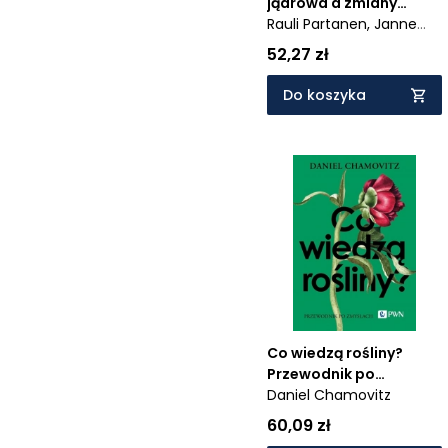
jądrowa a zmiany
klimatyczne
Rauli Partanen,
Janne
Korhonen
52,27 zł
Do koszyka
Co wiedzą rośliny?
Przewodnik po
zmysłach
Daniel Chamovitz
60,09 zł