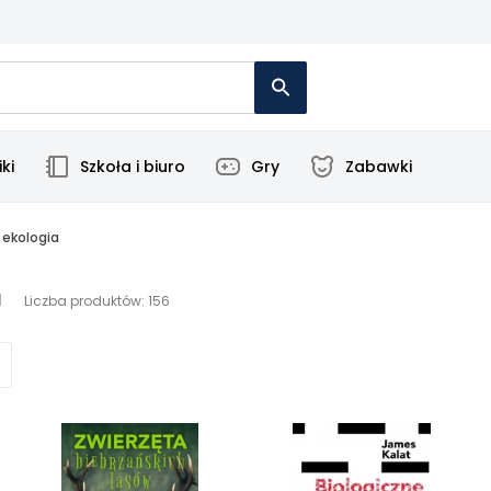
ki
Szkoła i biuro
Gry
Zabawki
i ekologia
a
Liczba produktów: 156