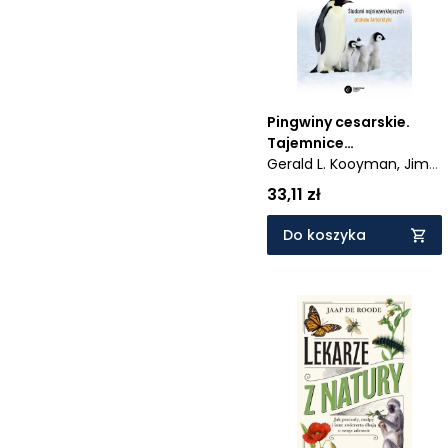
Pingwiny cesarskie.
Tajemnice
najpiękniejszych
Gerald L. Kooyman,
Jim
ptaków Antarktyki
Mastro
33,11 zł
Do koszyka