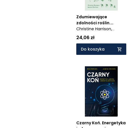
Zdumiewające
zdolności roślin.
Przygodowa podróż
Christine Harrison,
botaniczna od A do Z
Lauren Gardiner
24,06 zł
Do koszyka
Czarny Koń. Energetyka