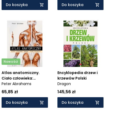
Do koszyka
Do koszyka
Nowości
Atlas anatomiczny.
Encyklopedia drzew i
Ciało człowieka:
krzewów Polski
budowa i
Peter Abrahams
Dragon
funkcjonowanie
65,85 zł
145,56 zł
Do koszyka
Do koszyka