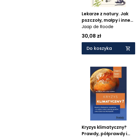
Lekarze z natury. Jak
pszczoły, małpy i inne
zwierzęta dbają o
Jaap de Roode
swoje zdrowie
30,08 zł
Do koszyka
Kryzys klimatyczny?
Prawdy, półprawdy i