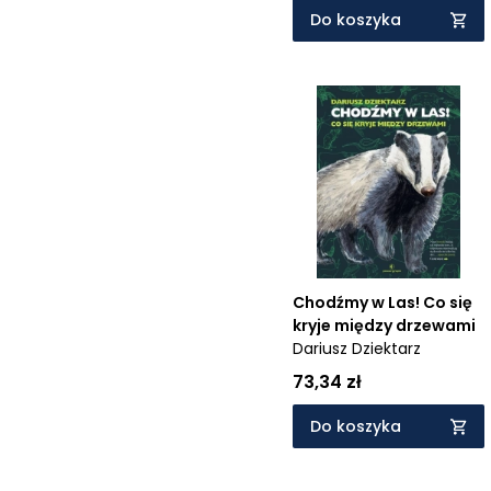
Do koszyka
Chodźmy w Las! Co się
kryje między drzewami
Dariusz Dziektarz
73,34 zł
Do koszyka