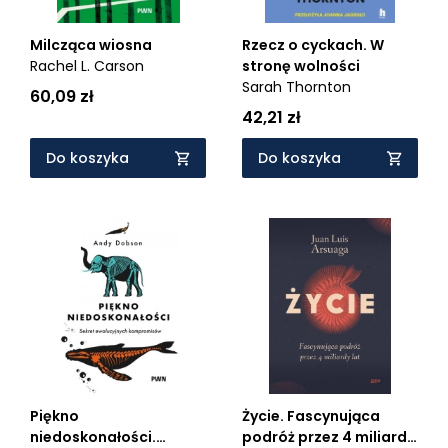
Milcząca wiosna
Rzecz o cyckach. W
Rachel L. Carson
stronę wolności
Sarah Thornton
60,09 zł
42,21 zł
Do koszyka
Do koszyka
Piękno
Życie. Fascynująca
niedoskonałości.
podróż przez 4 miliardy