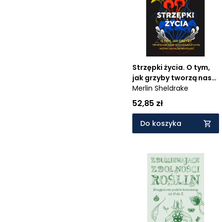
Cena rosnąco
Cena malejąco
Od najnowszych
Od najstarszych
Strzępki życia. O tym,
jak grzyby tworzą nasz
świat, zmieniają nasz
Merlin Sheldrake
umysł i kształtują naszą
52,85 zł
przyszłość
Do koszyka