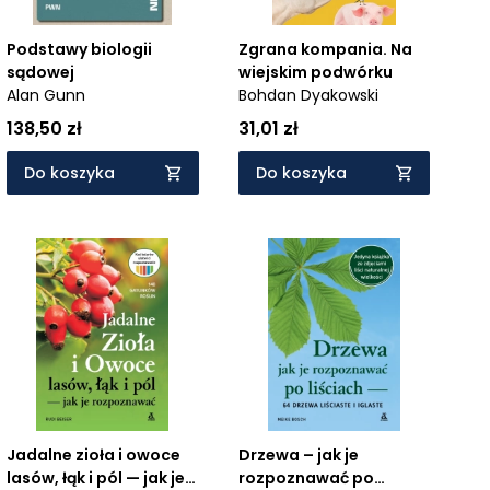
Podstawy biologii
Zgrana kompania. Na
sądowej
wiejskim podwórku
Alan Gunn
Bohdan Dyakowski
138,50 zł
31,01 zł
Do koszyka
Do koszyka
Jadalne zioła i owoce
Drzewa – jak je
lasów, łąk i pól — jak je
rozpoznawać po