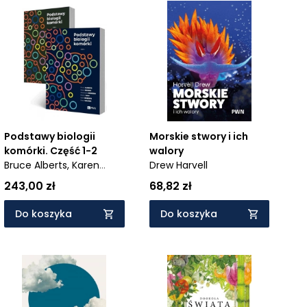
Podstawy biologii
Morskie stwory i ich
komórki. Część 1-2
walory
Bruce Alberts,
Karen
Drew Harvell
Hopkin,
Alexander
243,00 zł
68,82 zł
Johnson,
David Morgan,
Keith Roberts,
Peter
Do koszyka
Do koszyka
Walter,
Rebecca Heald