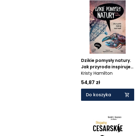
Dzikie pomysły natury.
Jak przyroda inspiruje
świat nauki
Kristy Hamilton
54,87 zł
Do koszyka