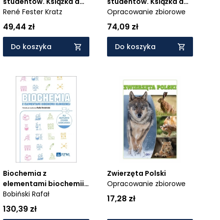
studentów. Książka do
studentów. Książka do
kolorowania
René Fester Kratz
kolorowania
Opracowanie zbiorowe
49,44 zł
74,09 zł
Do koszyka
Do koszyka
Biochemia z
Zwierzęta Polski
elementami biochemii
Opracowanie zbiorowe
klinicznej. Dla
Bobiński Rafał
17,28 zł
medycznych studiów
130,39 zł
licencjackich