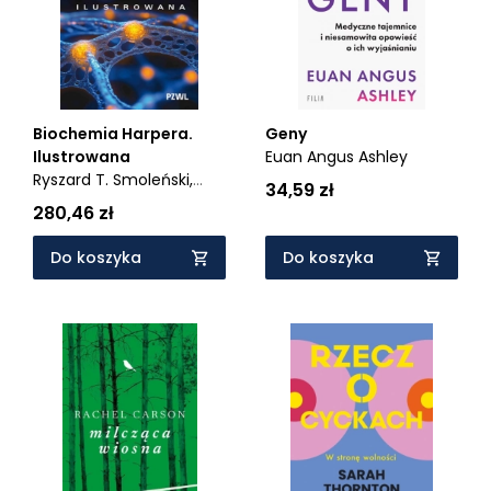
Biochemia Harpera.
Geny
Ilustrowana
Euan Angus Ashley
Ryszard T. Smoleński,
34,59 zł
Peter J. Kennelly,
280,46 zł
Kathleen M. Botham,
Owen P. Mcguinness,
Do koszyka
Do koszyka
Victor W. Rodwell,
P.
Anthony Weil