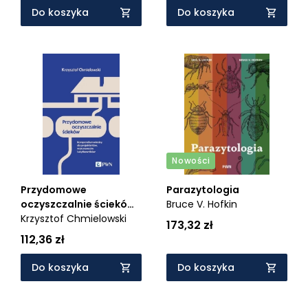
Do koszyka
Do koszyka
Nowości
Przydomowe
Parazytologia
oczyszczalnie ścieków.
Bruce V. Hofkin
Kompendium wiedzy
Krzysztof Chmielowski
173,32 zł
dla projektantów,
112,36 zł
wykonawców i
użytkowników
Do koszyka
Do koszyka