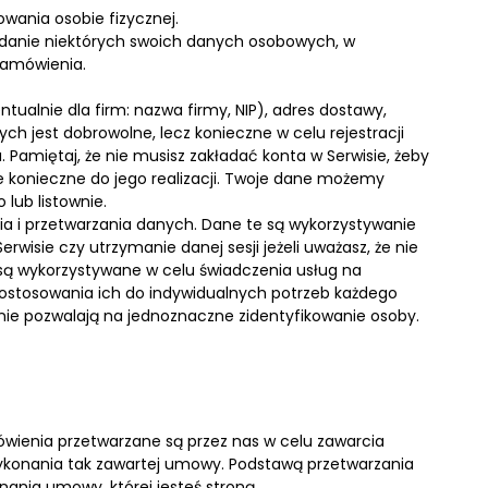
wania osobie fizycznej.
odanie niektórych swoich danych osobowych, w
zamówienia.
alnie dla firm: nazwa firmy, NIP), adres dostawy,
h jest dobrowolne, lecz konieczne w celu rejestracji
a. Pamiętaj, że nie musisz zakładać konta w Serwisie, żeby
 konieczne do jego realizacji. Twoje dane możemy
 lub listownie.
nia i przetwarzania danych. Dane te są wykorzystywanie
erwisie czy utrzymanie danej sesji jeżeli uważasz, że nie
s są wykorzystywane w celu świadczenia usług na
 dostosowania ich do indywidualnych potrzeb każdego
 nie pozwalają na jednoznaczne zidentyfikowanie osoby.
ówienia przetwarzane są przez nas w celu zawarcia
ykonania tak zawartej umowy. Podstawą przetwarzania
ania umowy, której jesteś stroną.