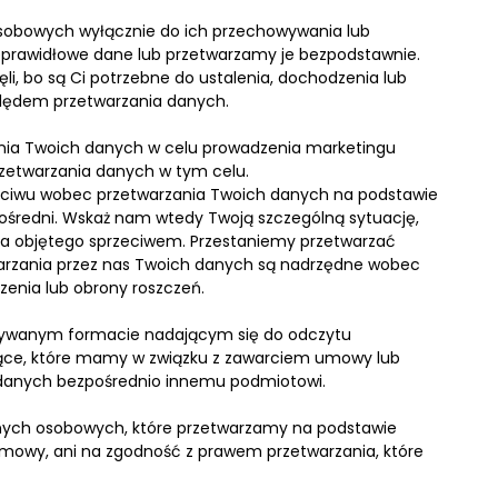
osobowych wyłącznie do ich przechowywania lub
prawidłowe dane lub przetwarzamy je bezpodstawnie.
i, bo są Ci potrzebne do ustalenia, dochodzenia lub
ględem przetwarzania danych.
ia Twoich danych w celu prowadzenia marketingu
rzetwarzania danych w tym celu.
eciwu wobec przetwarzania Twoich danych na podstawie
ośredni. Wskaż nam wtedy Twoją szczególną sytuację,
ia objętego sprzeciwem. Przestaniemy przetwarzać
arzania przez nas Twoich danych są nadrzędne wobec
enia lub obrony roszczeń.
żywanym formacie nadającym się do odczytu
zące, które mamy w związku z zawarciem umowy lub
h danych bezpośrednio innemu podmiotowi.
anych osobowych, które przetwarzamy na podstawie
 umowy, ani na zgodność z prawem przetwarzania, które