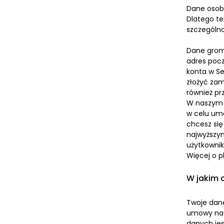
Dane osobo
Dlatego te
szczególno
Dane groma
adres pocz
konta w Se
złożyć zam
również pr
W naszym S
w celu umoż
chcesz się
najwyższym
użytkownik
Więcej o p
W jakim 
Twoje dane
umowy na p
danych jes