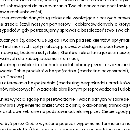
też zobowiązani do przetwarzania Twoich danych na podstawie
sów o rachunkowości).
rzetwarzania danych są także cele wynikające z naszych prawn
nę trzecią (czyli naszych partnerów – odbiorców danych, o któr
zypadków, gdy potrzebujemy sprawdzić bezpieczeństwo Twoich 
itycznych (tj. doboru usług do Twoich potrzeb Klientów; optymal
w technicznych; optymalizacji procesów obsługi na podstawie pr
macyjnej; badania satysfakcji Klientów i określania jakości naszej
iwalnych dla zabezpieczenia informacji,
tualnego ustalenia, dochodzenia lub obrony przed roszczeniami
owania Tobie produktów bezpośrednio (marketing bezpośredni),
yka Cookies
)
lu oferowania bezpośrednio (marketing bezpośredni) produktów 
nów rabatowych) w zakresie określonym przeprowadzoną i udok
wnież wyrazić zgodę na przetwarzanie Twoich danych w zakre
ów oraz wypełnienia ankiet wraz z opinią o dokonanej transakcji w
 osobowe zebrane na podstawie udzielonej przez Ciebie zgody p
 być przez Ciebie wyrażona poprzez wypełnienie formularza n
zną (newsletter) lub poprzez zaznaczenie odpowiedniego pola p