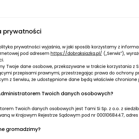
a prywatności
Polityka prywatności wyjaśnia, w jaki sposób korzystamy z informa
ternetowej pod adresem
https://dobraksiazka.pl/
(„Serwis”), wyraż
i.
 Twoje dane osobowe, przekazywane w trakcie korzystania z Ser
ącymi przepisami prawnymi, przestrzegając prawa do ochrony 
cym z Serwisu, że udostępnione dane będą właściwie chronione p
 Administratorem Twoich danych osobowych?
torem Twoich danych osobowych jest Tami Si Sp. z o.o. z siedzibą 
waną w Krajowym Rejestrze Sądowym pod nr 0001068447, adres ko
ne gromadzimy?