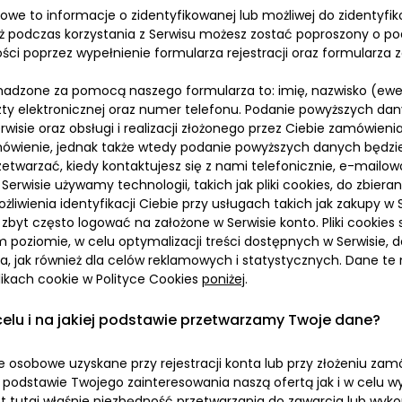
we to informacje o zidentyfikowanej lub możliwej do zidentyfiko
ż podczas korzystania z Serwisu możesz zostać poproszony o p
ści poprzez wypełnienie formularza rejestracji oraz formularza 
dzone za pomocą naszego formularza to: imię, nazwisko (ewentu
ty elektronicznej oraz numer telefonu. Podanie powyższych danyc
rwisie oraz obsługi i realizacji złożonego przez Ciebie zamówieni
ówienie, jednak także wtedy podanie powyższych danych będzie
zetwarzać, kiedy kontaktujesz się z nami telefonicznie, e-mailowo
erwisie używamy technologii, takich jak pliki cookies, do zbiera
liwienia identyfikacji Ciebie przy usługach takich jak zakupy w S
 zbyt często logować na założone w Serwisie konto. Pliki cookie
 poziomie, w celu optymalizacji treści dostępnych w Serwisie,
a, jak również dla celów reklamowych i statystycznych. Dane te
likach cookie w Polityce Cookies
poniżej
.
celu i na jakiej podstawie przetwarzamy Twoje dane?
 osobowe uzyskane przy rejestracji konta lub przy złożeniu zam
odstawie Twojego zainteresowania naszą ofertą jak i w celu w
t tutaj właśnie niezbędność przetwarzania do zawarcia lub wykon