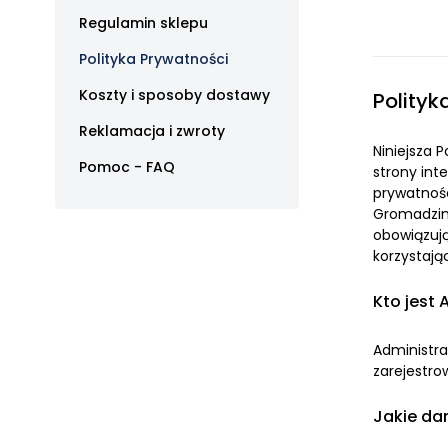
Regulamin sklepu
Polityka Prywatności
Koszty i sposoby dostawy
Polityk
Reklamacja i zwroty
Niniejsza 
Pomoc - FAQ
strony in
prywatnośc
Gromadzimy
obowiązuj
korzystają
Kto jest
Administra
zarejestro
Jakie da