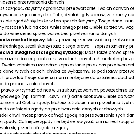
niczenia przetwarzania danych
sz zażądać, abyśmy ograniczyli przetwarzanie Twoich danych 
nywania uzgodnionych z Tobą działań, gdy uznasz, że mamy nie
sz nie zgodzić się także w ten sposób żebyśmy Twoje dane usunęl
ny roszczeń lub na czas wniesionego przez Ciebie sprzeciwu wz
o do wniesienia sprzeciwu wobec przetwarzania danych
eciw marketingowy:
Masz prawo sprzeciwu wobec przetwarzan
ośredniego. Jeżeli skorzystasz z tego prawa – zaprzestaniemy p
eciw z uwagi na szczególną sytuację:
Masz także prawo sprz
nie uzasadnionego interesu w celach innych niż marketing bezp
a Twoim zdaniem uzasadnia zaprzestanie przez nas przetwarzan
e dane w tych celach, chyba, że wykażemy, że podstawy przetw
ch praw lub Twoje dane są nam niezbędne do ustalenia, dochodz
o do przenoszenia danych
 prawo otrzymać od nas w ustrukturyzowanym, powszechnie u
ynowego (np. format „.csv”, „xls”) dane osobowe Ciebie dotyc
kaniem od Ciebie zgody. Możesz też zlecić nam przesłanie tyc
o do cofnięcia zgody na przetwarzanie danych osobowych
żdej chwili masz prawo cofnąć zgodę na przetwarzanie tych d
ej zgody. Cofnięcie zgody nie będzie wpływać ani na realizację
wało się przed cofnięciem zgody.