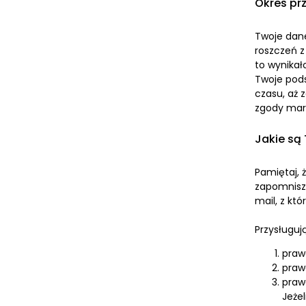
Okres pr
Twoje dan
roszczeń z
to wynika
Twoje pod
czasu, aż 
zgody mark
Jakie są
Pamiętaj, 
zapomnisz 
mail, z kt
Przysługuj
praw
praw
praw
Jeże