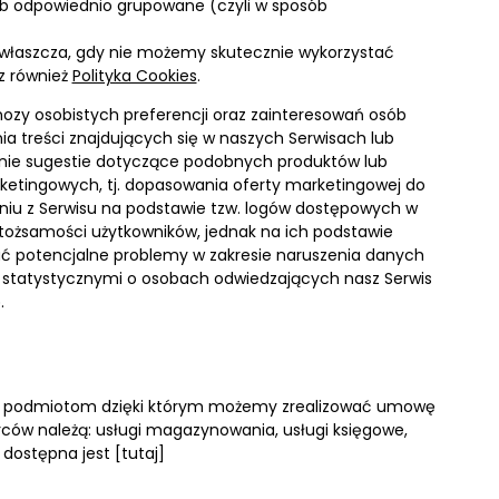
ub odpowiednio grupowane (czyli w sposób
(zwłaszcza, gdy nie możemy skutecznie wykorzystać
z również
Polityka Cookies
.
nozy osobistych preferencji oraz zainteresowań osób
a treści znajdujących się w naszych Serwisach lub
ronie sugestie dotyczące podobnych produktów lub
marketingowych, tj. dopasowania oferty marketingowej do
aniu z Serwisu na podstawie tzw. logów dostępowych w
ą tożsamości użytkowników, jednak na ich podstawie
ć potencjalne problemy w zakresie naruszenia danych
i statystycznymi o osobach odwiedzających nasz Serwis
.
i podmiotom dzięki którym możemy zrealizować umowę
ców należą: usługi magazynowania, usługi księgowe,
w dostępna jest [
tutaj
]