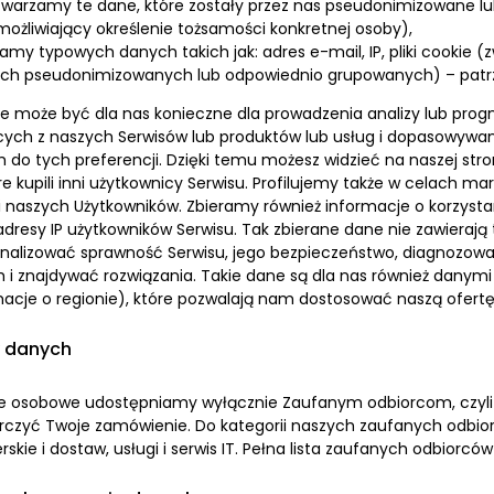
twarzamy te dane, które zostały przez nas pseudonimizowane l
możliwiający określenie tożsamości konkretnej osoby),
amy typowych danych takich jak: adres e-mail, IP, pliki cookie 
ch pseudonimizowanych lub odpowiednio grupowanych) – patr
ie może być dla nas konieczne dla prowadzenia analizy lub prog
cych z naszych Serwisów lub produktów lub usług i dopasowywani
 do tych preferencji. Dzięki temu możesz widzieć na naszej st
óre kupili inni użytkownicy Serwisu. Profilujemy także w celach 
i naszych Użytkowników. Zbieramy również informacje o korzyst
adresy IP użytkowników Serwisu. Tak zbierane dane nie zawieraj
alizować sprawność Serwisu, jego bezpieczeństwo, diagnozowa
i znajdywać rozwiązania. Takie dane są dla nas również danym
macje o regionie), które pozwalają nam dostosować naszą ofertę
 danych
e osobowe udostępniamy wyłącznie Zaufanym odbiorcom, czyl
rczyć Twoje zamówienie. Do kategorii naszych zaufanych odbior
erskie i dostaw, usługi i serwis IT. Pełna lista zaufanych odbiorcó