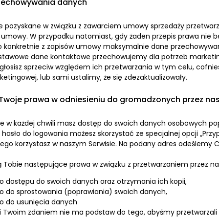
zechowywania danych
e pozyskane w związku z zawarciem umowy sprzedaży przetwarz
 umowy. W przypadku natomiast, gdy żaden przepis prawa nie bę
ło konkretnie z zapisów umowy maksymalnie dane przechowywane
stawowe dane kontaktowe przechowujemy dla potrzeb marketin
zgłosisz sprzeciw względem ich przetwarzania w tym celu, cofnies
etingowej, lub sami ustalimy, że się zdezaktualizowały.
 Twoje prawa w odniesieniu do gromadzonych przez n
że w każdej chwili masz dostęp do swoich danych osobowych popr
hasło do logowania możesz skorzystać ze specjalnej opcji „Przy
órego korzystasz w naszym Serwisie. Na podany adres odeślemy C
ą Tobie następujące prawa w związku z przetwarzaniem przez n
o dostępu do swoich danych oraz otrzymania ich kopii,
o do sprostowania (poprawiania) swoich danych,
o do usunięcia danych
li Twoim zdaniem nie ma podstaw do tego, abyśmy przetwarzali 