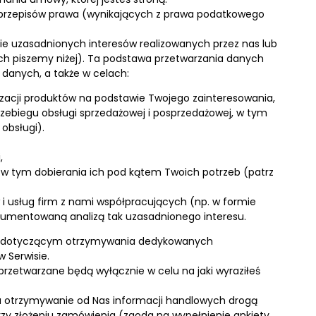
 przepisów prawa (wynikających z prawa podatkowego
ie uzasadnionych interesów realizowanych przez nas lub
ych piszemy niżej). Ta podstawa przetwarzania danych
danych, a także w celach:
izacji produktów na podstawie Twojego zainteresowania,
zebiegu obsługi sprzedażowej i posprzedażowej, w tym
 obsługi).
,
 w tym dobierania ich pod kątem Twoich potrzeb (patrz
i usług firm z nami współpracujących (np. w formie
umentowaną analizą tak uzasadnionego interesu.
sie dotyczącym otrzymywania dedykowanych
 Serwisie.
rzetwarzane będą wyłącznie w celu na jaki wyraziłeś
a otrzymywanie od Nas informacji handlowych drogą
rzy złożeniu zamówienia (zgoda na wypełnienie ankiety