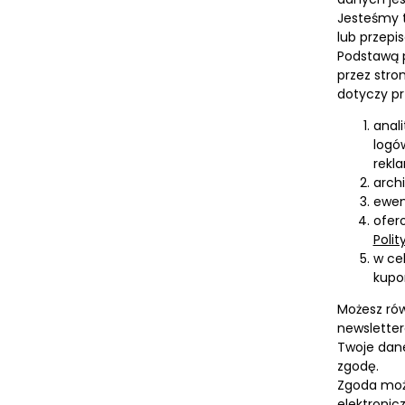
Jesteśmy 
lub przepi
Podstawą p
przez stro
dotyczy pr
anal
logó
rekla
arch
ewen
ofer
Polit
w ce
kupo
Możesz ró
newsletter
Twoje dane
zgodę.
Zgoda może
elektronic