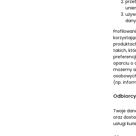
prze
unie
używ
dany
Profilowan
korzystają
produktach
takich, kt
preferencj
oparciu o 
możemy an
osobowych 
(np. infor
Odbiorcy
Twoje dan
oraz dosta
usługi kuri