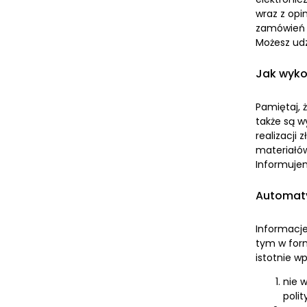
wraz z opi
zamówień a
Możesz udz
Jak wyko
Pamiętaj, 
także są w
realizacji
materiałów
Informujem
Automaty
Informacj
tym w form
istotnie w
nie 
poli