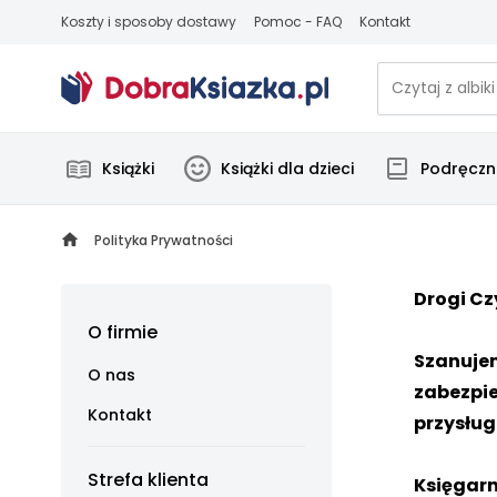
Koszty i sposoby dostawy
Pomoc - FAQ
Kontakt
Książki
Książki dla dzieci
Podręczni
Polityka Prywatności
Drogi Cz
O firmie
Szanujem
O nas
zabezpie
Kontakt
przysług
Strefa klienta
Księgarn