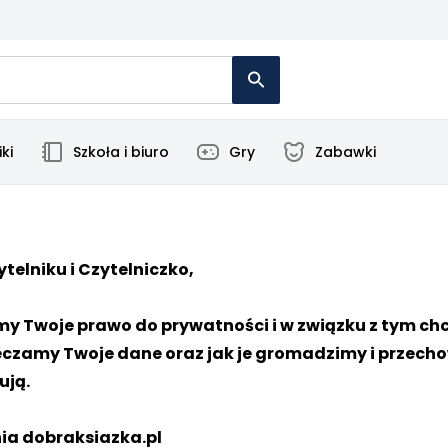
ki
Szkoła i biuro
Gry
Zabawki
ytelniku i Czytelniczko,
y Twoje prawo do prywatności i w związku z tym ch
czamy Twoje dane oraz jak je gromadzimy i przecho
ują.
ia dobraksiazka.pl