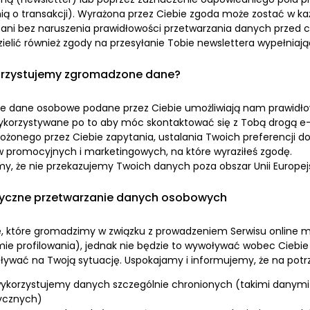
nią o transakcji). Wyrażona przez Ciebie zgoda może zostać w k
ni bez naruszenia prawidłowości przetwarzania danych przed 
ielić również zgody na przesyłanie Tobie newslettera wypełniają
rzystujemy zgromadzone dane?
że dane osobowe podane przez Ciebie umożliwiają nam prawidłow
ykorzystywane po to aby móc skontaktować się z Tobą drogą e-ma
 złożonego przez Ciebie zapytania, ustalania Twoich preferencji
 promocyjnych i marketingowych, na które wyraziłeś zgodę.
y, że nie przekazujemy Twoich danych poza obszar Unii Europej
czne przetwarzanie danych osobowych
e, które gromadzimy w związku z prowadzeniem Serwisu online
ie profilowania), jednak nie będzie to wywoływać wobec Cieb
pływać na Twoją sytuację. Uspokajamy i informujemy, że na potrz
wykorzystujemy danych szczególnie chronionych (takimi danymi s
tycznych)