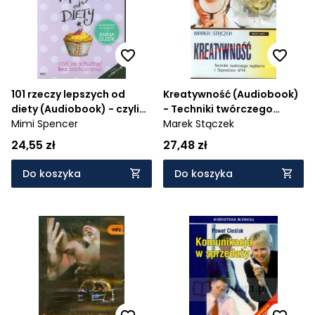
101 rzeczy lepszych od
Kreatywność (Audiobook)
diety (Audiobook) - czyli
- Techniki twórczego
jak schudnąć bez
Mimi Spencer
myślenia i Stymulator 6/14
Marek Stączek
odchudzania?
24,55 zł
27,48 zł
Do koszyka
Do koszyka