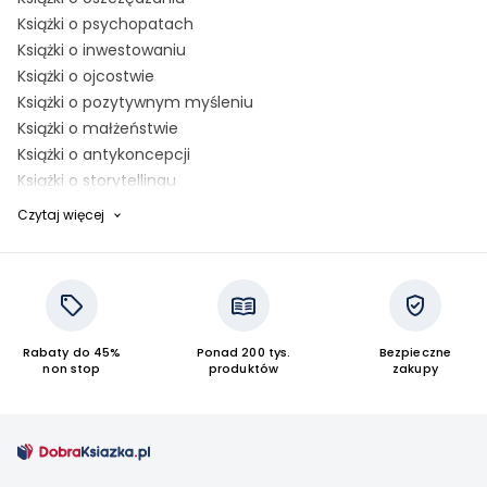
Książki o psychopatach
Książki o inwestowaniu
Książki o ojcostwie
Książki o pozytywnym myśleniu
Książki o małżeństwie
Książki o antykoncepcji
Książki o storytellingu
Książki o stresie
Czytaj więcej
Książki o prezentacji
Książki o pewności siebie
Książki o medytacji
Książki o pracoholizmie
Książki o lęku
Rabaty do 45%
Ponad 200 tys.
Bezpieczne
Książki o bieganiu
non stop
produktów
zakupy
Książki o depresji
Książki o Norwegii
Książki o Skandynawii
Książki o zarządzaniu czasem