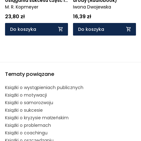
osiągania sukcesu część 1
urody (Audiobook)
(Audiobook)
M. R. Kopmeyer
Iwona Dwojewska
23,80 zł
16,39 zł
Do koszyka
Do koszyka
Tematy powiązane
Książki o wystąpieniach publicznych
Książki o motywacji
Książki o samorozwoju
Książki o sukcesie
Książki o kryzysie małżeńskim
Książki o problemach
Książki o coachingu
Książki o oszczędzaniu