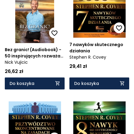
7 nawyków skutecznego
Bez granic! (Audiobook) -
działania
50 inspirujących rozważań
Stephen R. Covey
Nicka Vujcica
Nick Vujicic
29,41 zł
26,62 zł
Do koszyka
Do koszyka