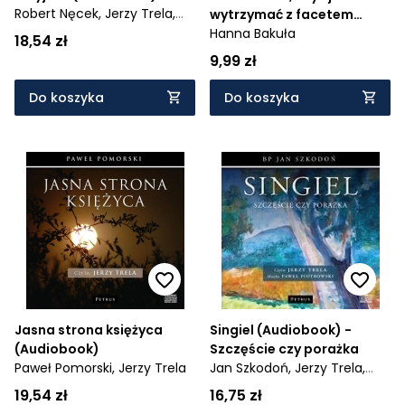
Robert Nęcek,
Jerzy Trela,
wytrzymać z facetem
Paweł Piotrowski
(Audiobook)
Hanna Bakuła
18,54 zł
9,99 zł
Do koszyka
Do koszyka
Jasna strona księżyca
Singiel (Audiobook) -
(Audiobook)
Szczęście czy porażka
Paweł Pomorski,
Jerzy Trela
Jan Szkodoń,
Jerzy Trela,
Paweł Piotrowski
19,54 zł
16,75 zł