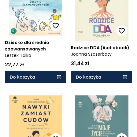
Cena rosnąco
Cena malejąco
Od najnowszych
Dziecko dla średnio
Od najstarszych
Rodzice DDA (Audiobook)
zaawansowanych
Joanna Szczerbaty
Leszek Talko
31,44 zł
22,77 zł
Do koszyka
Do koszyka