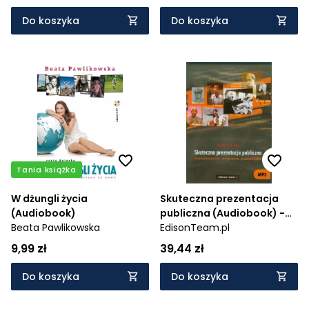
Do koszyka
Do koszyka
Tania książka
W dżungli życia
Skuteczna prezentacja
(Audiobook)
publiczna (Audiobook) -
Beata Pawlikowska
komunikatywnie -
EdisonTeam.pl
oryginalnie - przekonująco
9,99 zł
39,44 zł
Do koszyka
Do koszyka