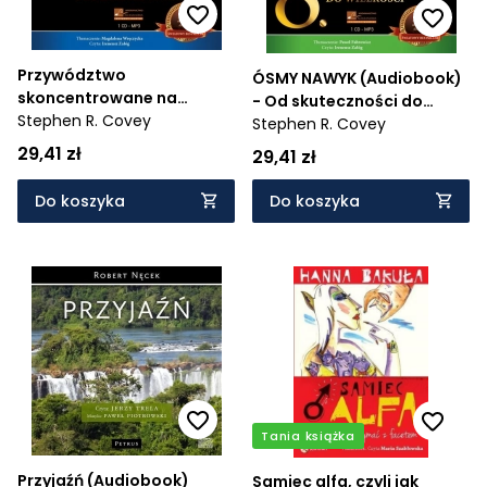
Przywództwo
ÓSMY NAWYK (Audiobook)
skoncentrowane na
- Od skuteczności do
zasadach (Audiobook)
Stephen R. Covey
wielkości
Stephen R. Covey
29,41 zł
29,41 zł
Do koszyka
Do koszyka
Tania książka
Przyjaźń (Audiobook)
Samiec alfa, czyli jak