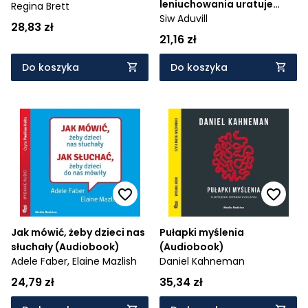
leniuchowania uratuje
życie i ludzi wokół
Regina Brett
nam życie
Siw Aduvill
28,83 zł
21,16 zł
Do koszyka
Do koszyka
Jak mówić, żeby dzieci nas
Pułapki myślenia
słuchały (Audiobook)
(Audiobook)
Adele Faber,
Elaine Mazlish
Daniel Kahneman
24,79 zł
35,34 zł