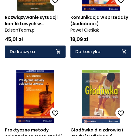
Rozwiązywanie sytuacji
Komunikacja w sprzedaży
konfliktowych w
(Audiobook)
kontaktach zawodowych
EdisonTeam.pl
Paweł Cieślak
(Audiobook)
45,01 zł
18,09 zł
Do koszyka
Do koszyka
Praktyczne metody
Głodówka dla zdrowia i