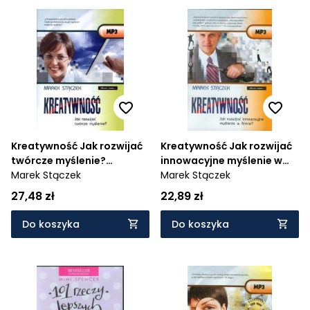
Kreatywność Jak rozwijać
Kreatywność Jak rozwijać
twórcze myślenie?
innowacyjne myślenie w
(Audiobook)
Marek Stączek
firmie? (Audiobook)
Marek Stączek
27,48 zł
22,89 zł
Do koszyka
Do koszyka