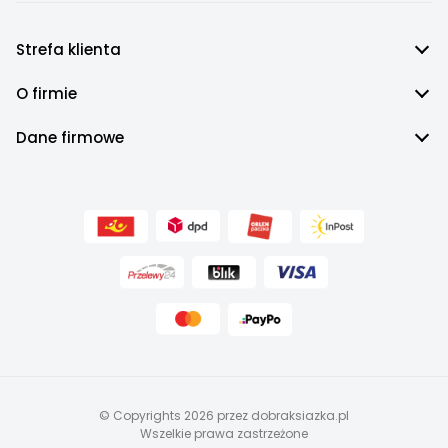
Książki o sprzedaży
Książki o snajperach
Strefa klienta
Książki o samoakceptacji
Książki o szczęściu
O firmie
Dane firmowe
© Copyrights 2026 przez dobraksiazka.pl
Wszelkie prawa zastrzeżone