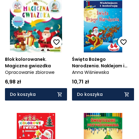
Blok kolorowanek.
Święta Bożego
Magiczna gwiazdka
Narodzenia. Naklejam i
Opracowanie zbiorowe
koloruję
Anna Wiśniewska
6,98 zł
10,71 zł
Do koszyka
Do koszyka