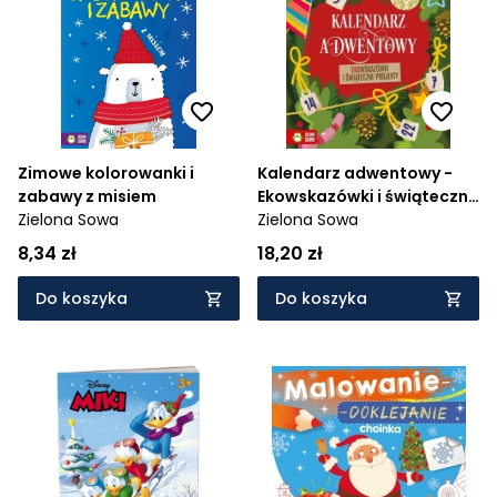
Zimowe kolorowanki i
Kalendarz adwentowy -
zabawy z misiem
Ekowskazówki i świąteczne
Zielona Sowa
projekty
Zielona Sowa
8,34 zł
18,20 zł
Do koszyka
Do koszyka