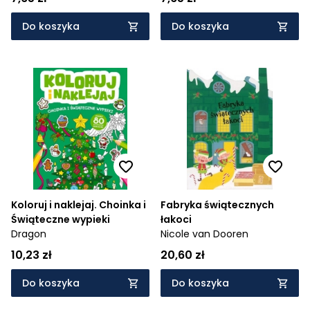
Do koszyka
Do koszyka
Koloruj i naklejaj. Choinka i
Fabryka świątecznych
Świąteczne wypieki
łakoci
Dragon
Nicole van Dooren
10,23 zł
20,60 zł
Do koszyka
Do koszyka