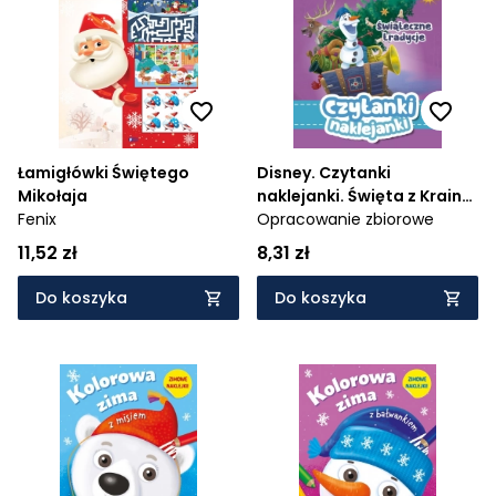
Cena rosnąco
Cena malejąco
Od najnowszych
Od najstarszych
Łamigłówki Świętego
Disney. Czytanki
Mikołaja
naklejanki. Święta z Krainą
Fenix
Lodu
Opracowanie zbiorowe
11,52 zł
8,31 zł
Do koszyka
Do koszyka