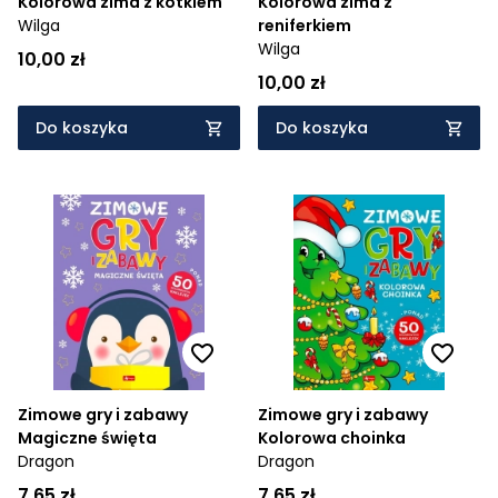
Kolorowa zima z kotkiem
Kolorowa zima z
Wilga
reniferkiem
Wilga
10,00 zł
10,00 zł
Do koszyka
Do koszyka
Zimowe gry i zabawy
Zimowe gry i zabawy
Magiczne święta
Kolorowa choinka
Dragon
Dragon
7,65 zł
7,65 zł