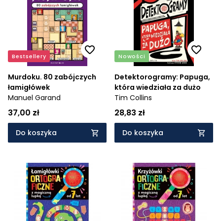
Cena rosnąco
Cena malejąco
Od najnowszych
Bestsellery
Nowości
Od najstarszych
Murdoku. 80 zabójczych
Detektorogramy: Papuga,
łamigłówek
która wiedziała za dużo
Manuel Garand
Tim Collins
37,00 zł
28,83 zł
Do koszyka
Do koszyka