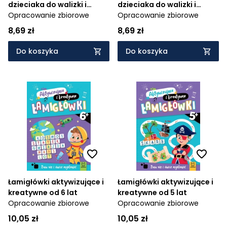
dzieciaka do walizki i
dzieciaka do walizki i
plecaka 6+
Opracowanie zbiorowe
plecaka 7+
Opracowanie zbiorowe
8,69 zł
8,69 zł
Do koszyka
Do koszyka
Łamigłówki aktywizujące i
Łamigłówki aktywizujące i
kreatywne od 6 lat
kreatywne od 5 lat
Opracowanie zbiorowe
Opracowanie zbiorowe
10,05 zł
10,05 zł