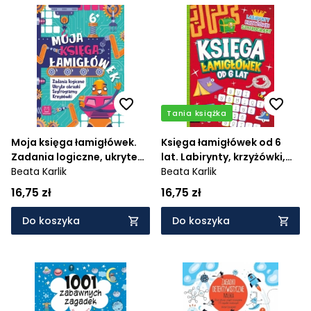
Tania książka
Moja księga łamigłówek.
Księga łamigłówek od 6
Zadania logiczne, ukryte
lat. Labirynty, krzyżówki,
obrazki, szyfrogramy,
Beata Karlik
szyfrogramy
Beata Karlik
krzyżówki
16,75 zł
16,75 zł
Do koszyka
Do koszyka