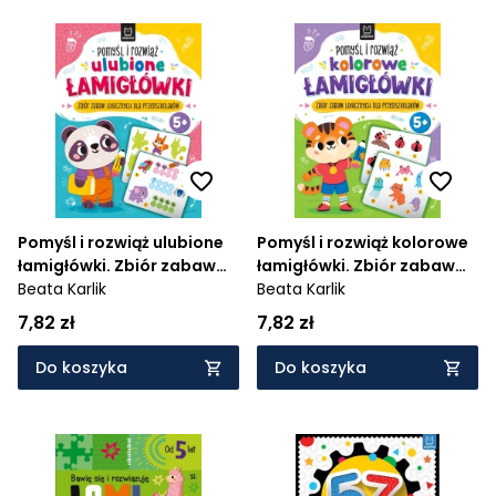
Pomyśl i rozwiąż ulubione
Pomyśl i rozwiąż kolorowe
łamigłówki. Zbiór zabaw
łamigłówki. Zbiór zabaw
logicznych dla
Beata Karlik
logicznych dla
Beata Karlik
przedszkolaków. Od 5 lat
przedszkolaków. Od 5 lat
7,82 zł
7,82 zł
Do koszyka
Do koszyka