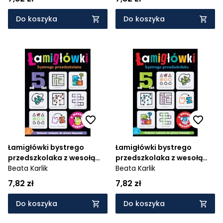
Do koszyka
Do koszyka
Łamigłówki bystrego
Łamigłówki bystrego
przedszkolaka z wesołą
przedszkolaka z wesołą
żabką. Ciekawe zadania
Beata Karlik
myszką. Ciekawe zadania
Beata Karlik
do głowy łamania. Od 5 lat
do głowy łamania. Od 5 lat
7,82 zł
7,82 zł
Do koszyka
Do koszyka