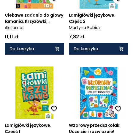
Ciekawe zadania do głowy
Łamigłówki językowe.
łamania. Krzyżówki,
Część 2
wykreślanki, szyfrogramy
Aksjomat
Martyna Bubicz
11,11 zł
7,82 zł
Do koszyka
Do koszyka
Łamigłówki językowe.
Wzorowy przedszkolak.
Część 1
Uczę się i rozwiązuję!