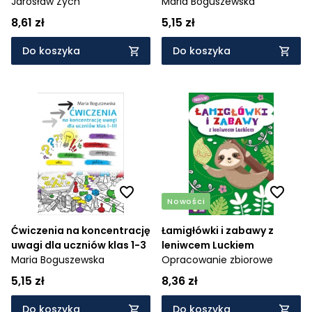
Ciekawostki o świętych i
Jarosław Zych
Maria Boguszewska
błogosławionych
8,61 zł
5,15 zł
Do koszyka
Do koszyka
Nowości
Ćwiczenia na koncentrację
Łamigłówki i zabawy z
uwagi dla uczniów klas 1-3
leniwcem Luckiem
Maria Boguszewska
Opracowanie zbiorowe
5,15 zł
8,36 zł
Do koszyka
Do koszyka