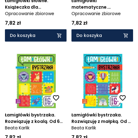
Łamigłówki słowne.
Łamigłówki
Książeczka dla
matematyczne.
bystrzaków. Od 6 lat
Opracowanie zbiorowe
Książeczka dla
Opracowanie zbiorowe
bystrzaków. Od 6 lat
7,82 zł
7,82 zł
Do koszyka
Do koszyka
Łamigłówki bystrzaka.
Łamigłówki bystrzaka.
Rozwiązuję z koalą. Od 6
Rozwiązuję z małpką. Od 6
lat
Beata Karlik
lat
Beata Karlik
7,82 zł
7,82 zł