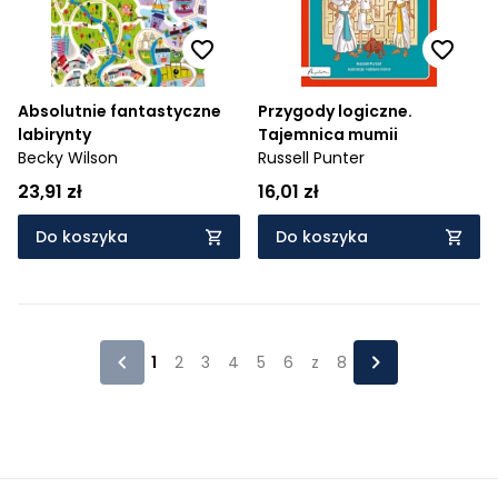
Absolutnie fantastyczne
Przygody logiczne.
labirynty
Tajemnica mumii
Becky Wilson
Russell Punter
23,91 zł
16,01 zł
Do koszyka
Do koszyka
1
2
3
4
5
6
z
8