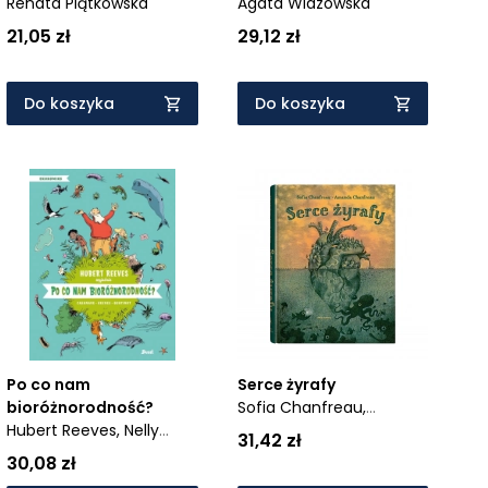
Renata Piątkowska
Agata Widzowska
21,05 zł
29,12 zł
Do koszyka
Do koszyka
Serce żyrafy
Po co nam
Sofia Chanfreau,
bioróżnorodność?
Amanda Chanfreau
Hubert Reeves,
Nelly
31,42 zł
Boutinot,
Daniel
30,08 zł
Casanave