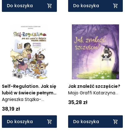
Do koszyka
Do koszyka
Self-Regulation. Jak się
Jak znaleźć szczęście?
lubić w świecie pełnym
Mojo Graffi Katarzyna
różnic
Agnieszka Stążka-
Bielińska
35,28 zł
Gawrysiak
38,19 zł
Do koszyka
Do koszyka