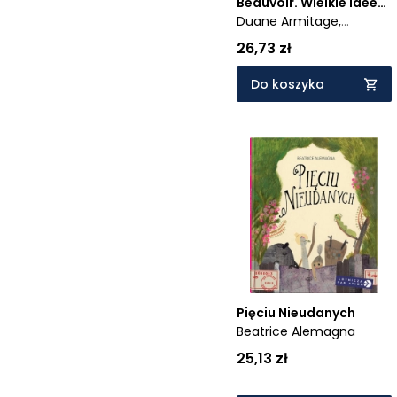
Beauvoir. Wielkie idee
dla małych filozofów
Duane Armitage,
Maureen McQuerry
26,73 zł
Do koszyka
Pięciu Nieudanych
Beatrice Alemagna
25,13 zł