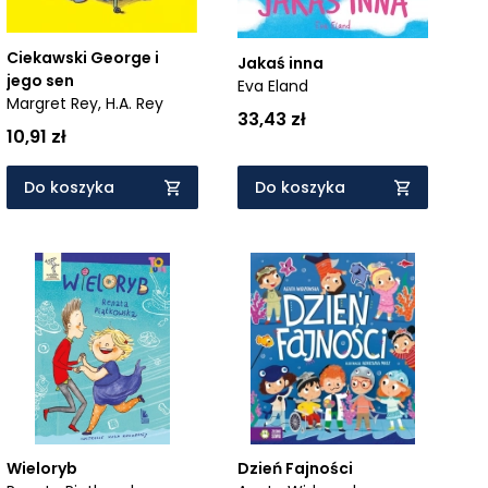
Ciekawski George i
Jakaś inna
jego sen
Eva Eland
Margret Rey,
H.A. Rey
33,43 zł
10,91 zł
Do koszyka
Do koszyka
Wieloryb
Dzień Fajności