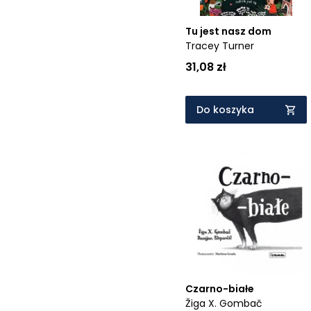
Tu jest nasz dom
Tracey Turner
31,08 zł
Do koszyka
Czarno-białe
Žiga X. Gombač