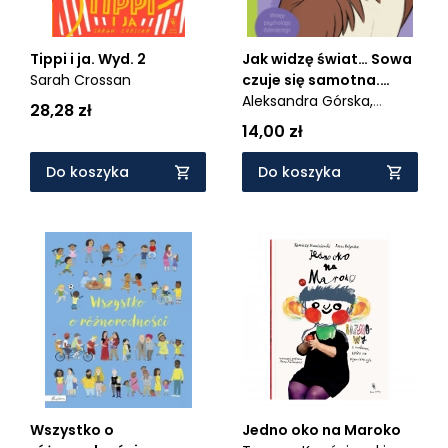
Tippi i ja. Wyd. 2
Jak widzę świat… Sowa
Sarah Crossan
czuje się samotna.
Disney Kubuś i
Aleksandra Górska,
28,28 zł
Przyjaciele
Magdalena Dej
14,00 zł
Do koszyka
Do koszyka
Jedno oko na Maroko
Wszystko o