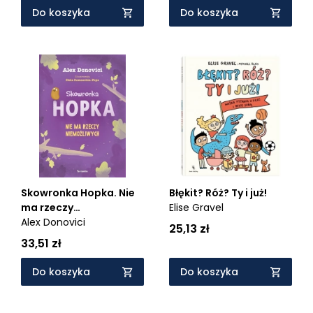
Do koszyka
Do koszyka
Skowronka Hopka. Nie
Błękit? Róż? Ty i już!
ma rzeczy
Elise Gravel
niemożliwych
Alex Donovici
25,13 zł
33,51 zł
Do koszyka
Do koszyka