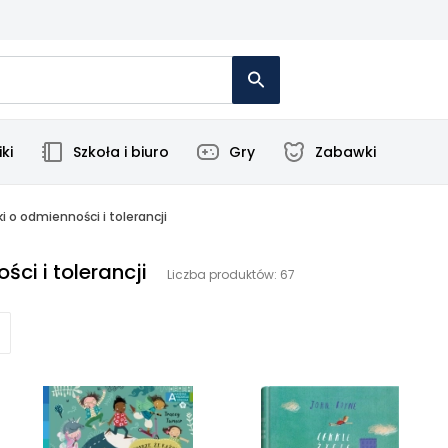
ki
Szkoła i biuro
Gry
Zabawki
ki o odmienności i tolerancji
ści i tolerancji
Liczba produktów: 67