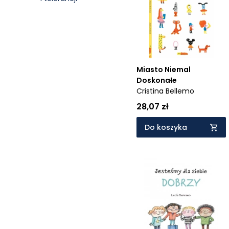
Cena rosnąco
Cena malejąco
Od najnowszych
Od najstarszych
Miasto Niemal
Doskonałe
Cristina Bellemo
28,07 zł
Do koszyka