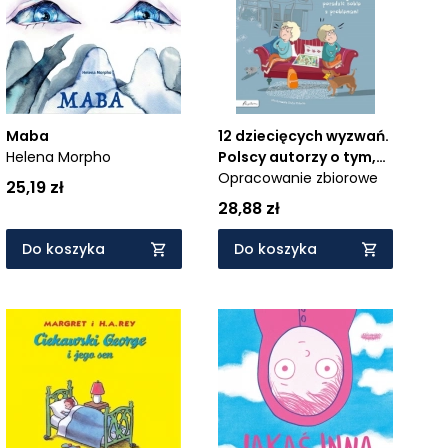
Maba
12 dziecięcych wyzwań.
Helena Morpho
Polscy autorzy o tym,
jak poradzić sobie z
Opracowanie zbiorowe
25,19 zł
problemami
28,88 zł
Do koszyka
Do koszyka