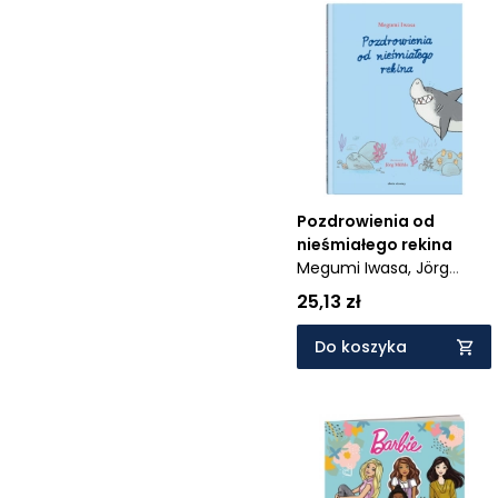
Pozdrowienia od
nieśmiałego rekina
Megumi Iwasa,
Jörg
Mühle
25,13 zł
Do koszyka