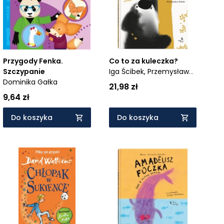
Przygody Fenka.
Co to za kuleczka?
Szczypanie
Iga Ścibek,
Przemysław
Dominika Gałka
Ścibek
21,98 zł
9,64 zł
Do koszyka
Do koszyka