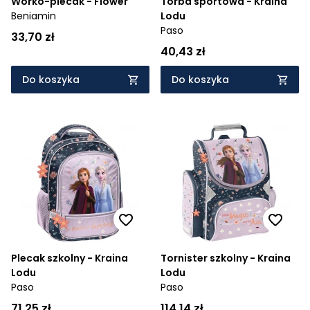
Worko-plecak - Flower
Torba sportowa - Kraina
Beniamin
Lodu
Paso
33,70 zł
40,43 zł
Do koszyka
Do koszyka
Plecak szkolny - Kraina
Tornister szkolny - Kraina
Lodu
Lodu
Paso
Paso
71,25 zł
114,14 zł