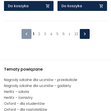
Do koszyka
Do koszyka
1
2
3
4
5
6
z
23
Tematy powiązane
Nagrody szkolne dla uczniów - przedszkole
Nagrody szkolne dla uczniów - gadżety
Herlitz - szkoła
Herlitz - tornistry
Oxford - dla studentów
Oxford - dla nastolatków