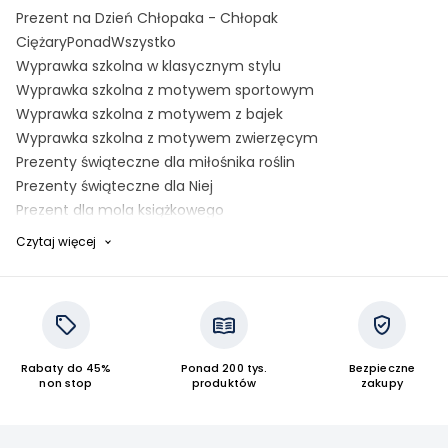
Prezent na Dzień Chłopaka - Chłopak
CiężaryPonadWszystko
Wyprawka szkolna w klasycznym stylu
Wyprawka szkolna z motywem sportowym
Wyprawka szkolna z motywem z bajek
Wyprawka szkolna z motywem zwierzęcym
Prezenty świąteczne dla miłośnika roślin
Prezenty świąteczne dla Niej
Prezent dla mola książkowego
Prezent dla kobiety
Czytaj więcej
Minecraft
Nagrody dla uczniów
Avengers
Rainbow High
Pusheen
Rabaty do 45%
Ponad 200 tys.
Bezpieczne
Gdzie jest Dory?
non stop
produktów
zakupy
Asteriks
Myszka Mickey