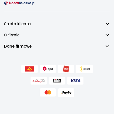
Myszka Minnie
Minionki
Hello Kitty
Star Wars
Strefa klienta
Angry Birds
Spider-Man
O firmie
Dane firmowe