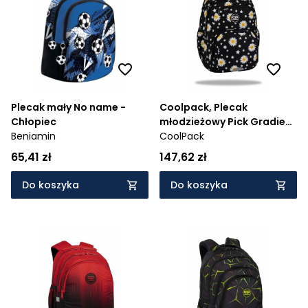
Cena rosnąco
Cena malejąco
Od najnowszych
Od najstarszych
Plecak mały No name -
Coolpack, Plecak
Chłopiec
młodzieżowy Pick Gradient
Beniamin
- Daisy Black (F099817)
CoolPack
65,41 zł
147,62 zł
Do koszyka
Do koszyka