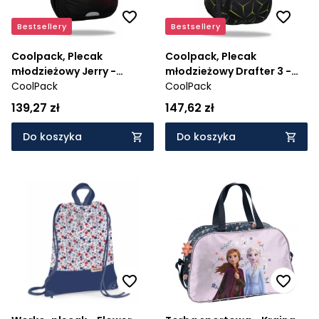
Bestsellery
Bestsellery
Coolpack, Plecak
Coolpack, Plecak
młodzieżowy Jerry -
młodzieżowy Drafter 3 -
Gradient Cranberry
CoolPack
Quake (F010750)
CoolPack
(F029756)
139,27 zł
147,62 zł
Do koszyka
Do koszyka