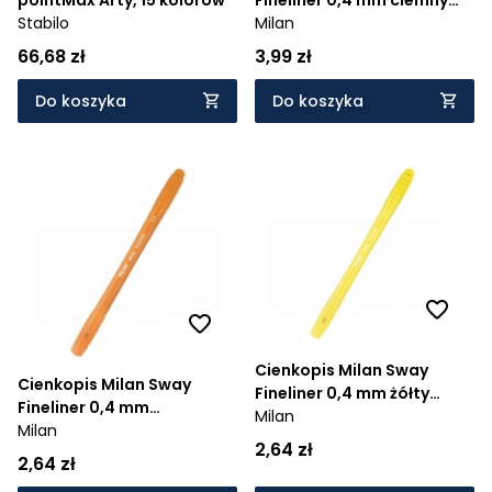
Stabilo
niebieski (0610041651)
Milan
66,68 zł
3,99 zł
Do koszyka
Do koszyka
Cienkopis Milan Sway
Cienkopis Milan Sway
Fineliner 0,4 mm żółty
Fineliner 0,4 mm
(0610041619)
Milan
pomarańczowy
Milan
2,64 zł
(0610041632)
2,64 zł