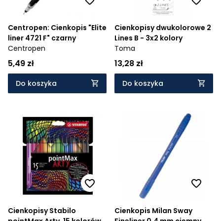
Centropen: Cienkopis "Elite
Cienkopisy dwukolorowe 2
liner 4721 F" czarny
Lines B - 3x2 kolory
Centropen
Toma
5,49 zł
13,28 zł
Do koszyka
Do koszyka
Cienkopisy Stabilo
Cienkopis Milan Sway
pointMax Arty, 15 kolorów
Fineliner 0,4 mm ciemny