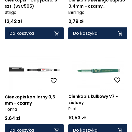
Cienkopis - Capybara, 8
Cienkopis Berlingo Rapido
szt. (SSC505)
0,4mm - czarny
Strigo
(0000443)
Berlingo
12,42 zł
2,79 zł
Do koszyka
Do koszyka
Cienkopis kulkowy V7 -
Cienkopis kapilarny 0,5
zielony
mm - czarny
Pilot
Toma
10,53 zł
2,64 zł
Do koszyka
Do koszyka