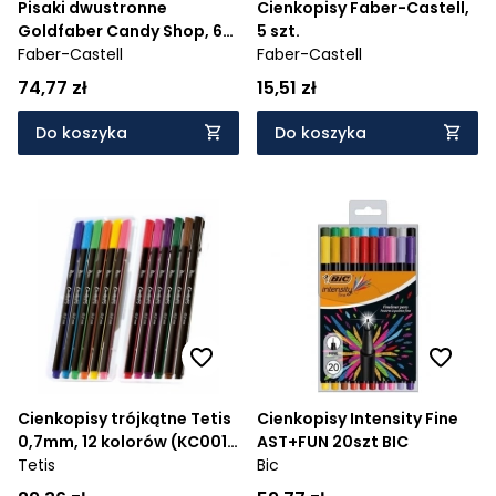
Pisaki dwustronne
Cienkopisy Faber-Castell,
Goldfaber Candy Shop, 6
5 szt.
szt.
Faber-Castell
Faber-Castell
74,77 zł
15,51 zł
Do koszyka
Do koszyka
Cienkopisy trójkątne Tetis
Cienkopisy Intensity Fine
0,7mm, 12 kolorów (KC001-
AST+FUN 20szt BIC
B)
Tetis
Bic