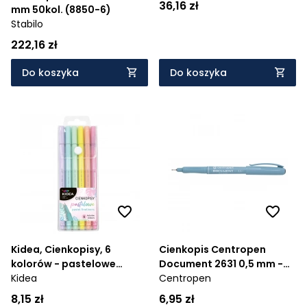
36,16 zł
mm 50kol. (8850-6)
Stabilo
222,16 zł
Do koszyka
Do koszyka
Kidea, Cienkopisy, 6
Cienkopis Centropen
kolorów - pastelowe
Document 2631 0,5 mm -
(CP6KA)
Kidea
czarny (226310103)
Centropen
8,15 zł
6,95 zł