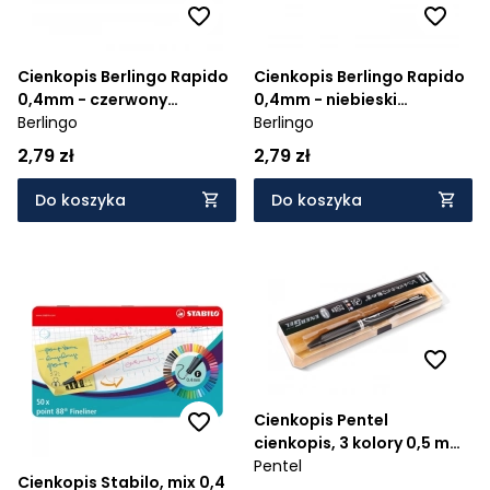
Cienkopis Berlingo Rapido
Cienkopis Berlingo Rapido
0,4mm - czerwony
0,4mm - niebieski
(0000445)
Berlingo
(0000442)
Berlingo
2,79 zł
2,79 zł
Do koszyka
Do koszyka
Cienkopis Pentel
cienkopis, 3 kolory 0,5 mm
3kol. (XBLC35A)
Pentel
Cienkopis Stabilo, mix 0,4