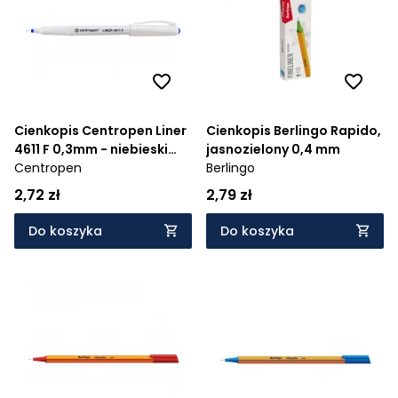
Cienkopis Centropen Liner
Cienkopis Berlingo Rapido,
4611 F 0,3mm - niebieski
jasnozielony 0,4 mm
(0000071)
Centropen
Berlingo
2,72 zł
2,79 zł
Do koszyka
Do koszyka