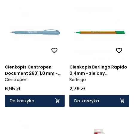
Cienkopis Centropen
Cienkopis Berlingo Rapido
Document 2631 1,0 mm -
0,4mm - zielony
czarny (0000097)
Centropen
(0000444)
Berlingo
6,95 zł
2,79 zł
Do koszyka
Do koszyka