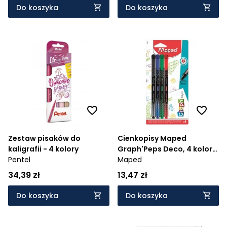
Do koszyka
Do koszyka
Zestaw pisaków do
Cienkopisy Maped
kaligrafii - 4 kolory
Graph'Peps Deco, 4 kolory
Pentel
basic (749044)
Maped
34,39 zł
13,47 zł
Do koszyka
Do koszyka