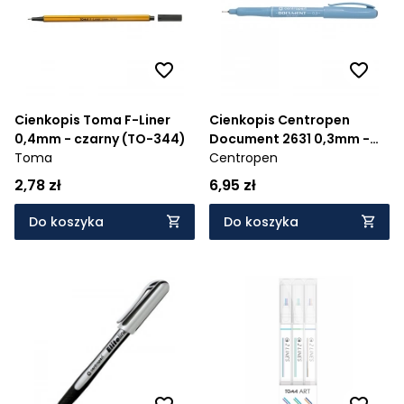
Cienkopis Toma F-Liner
Cienkopis Centropen
0,4mm - czarny (TO-344)
Document 2631 0,3mm -
Toma
czarny
Centropen
2,78 zł
6,95 zł
Do koszyka
Do koszyka