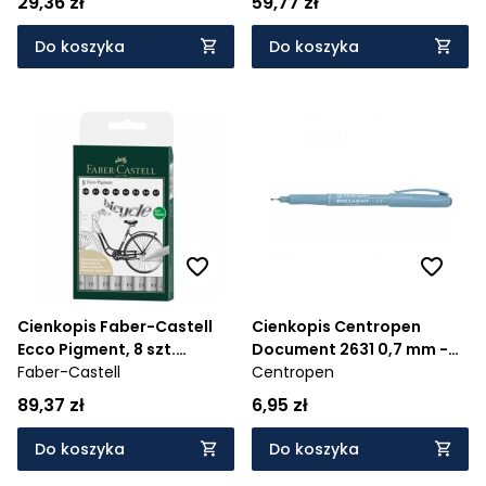
29,36 zł
59,77 zł
Do koszyka
Do koszyka
Cienkopis Faber-Castell
Cienkopis Centropen
Ecco Pigment, 8 szt.
Document 2631 0,7 mm -
(166008)
Faber-Castell
czarny (0000100)
Centropen
89,37 zł
6,95 zł
Do koszyka
Do koszyka