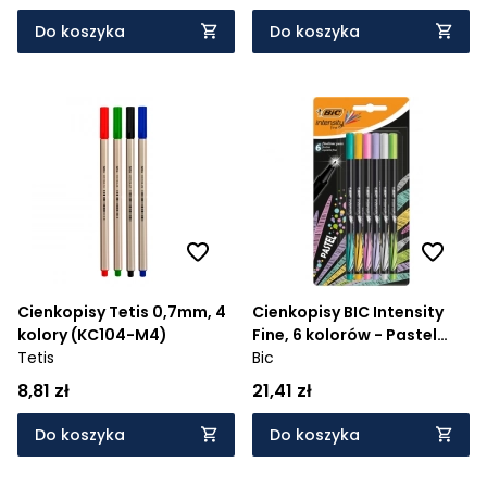
Do koszyka
Do koszyka
Cienkopisy Tetis 0,7mm, 4
Cienkopisy BIC Intensity
kolory (KC104-M4)
Fine, 6 kolorów - Pastel
Tetis
(950445)
Bic
8,81 zł
21,41 zł
Do koszyka
Do koszyka