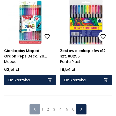
Cienkopisy Maped
Zestaw cienkopisów x12
Graph'Peps Deco, 20
szt. 80255
kolorów (749051)
Maped
Panta Plast
62,51 zł
18,54 zł
Do koszyka
Do koszyka
1
2
3
4
5
6