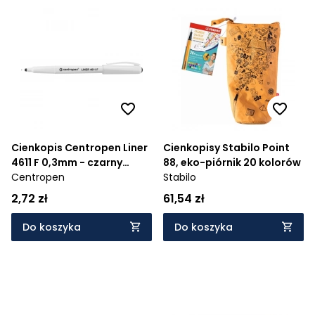
Cienkopis Centropen Liner
Cienkopisy Stabilo Point
4611 F 0,3mm - czarny
88, eko-piórnik 20 kolorów
(0000073)
Centropen
Stabilo
2,72 zł
61,54 zł
Do koszyka
Do koszyka