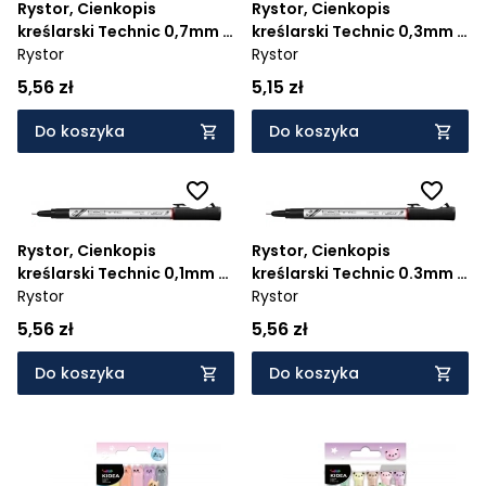
Rystor, Cienkopis
Rystor, Cienkopis
kreślarski Technic 0,7mm -
kreślarski Technic 0,3mm -
Cena rosnąco
czarny
Rystor
niebieski
Rystor
Cena malejąco
5,56 zł
5,15 zł
Od najnowszych
Do koszyka
Do koszyka
Od najstarszych
Rystor, Cienkopis
Rystor, Cienkopis
kreślarski Technic 0,1mm -
kreślarski Technic 0.3mm -
czerwony
Rystor
czerwony
Rystor
5,56 zł
5,56 zł
Do koszyka
Do koszyka