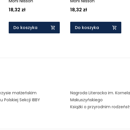
Moni Nilsson
Moni Nilsson
18,32 zł
18,32 zł
Do koszyka
Do koszyka
kryzysie małżeńskim
Nagroda Literacka im. Kornel
u Polskiej Sekcji IBBY
Makuszyńskiego
Książki o przyrodnim rodzeńst