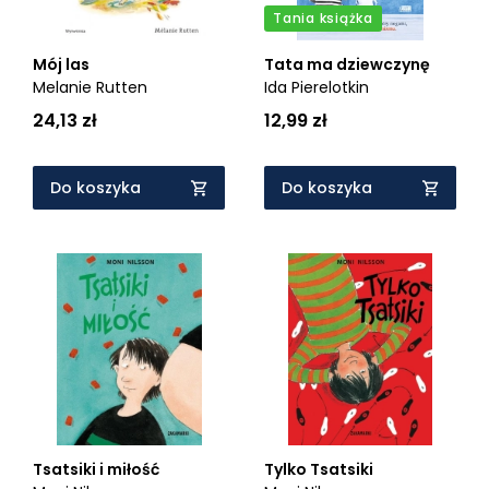
Tania książka
Mój las
Tata ma dziewczynę
Melanie Rutten
Ida Pierelotkin
24,13 zł
12,99 zł
Do koszyka
Do koszyka
Tsatsiki i miłość
Tylko Tsatsiki