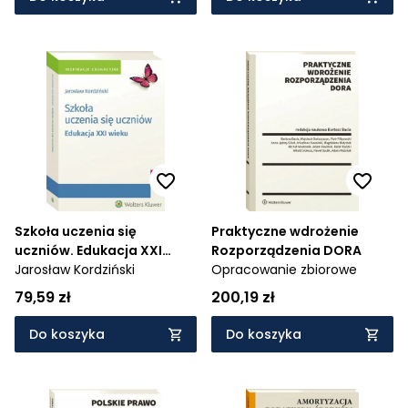
Szkoła uczenia się
Praktyczne wdrożenie
uczniów. Edukacja XXI
Rozporządzenia DORA
wieku
Jarosław Kordziński
Opracowanie zbiorowe
79,59 zł
200,19 zł
Do koszyka
Do koszyka