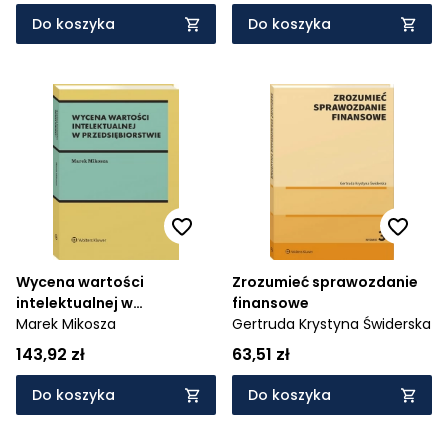
Do koszyka
Do koszyka
Wycena wartości
Zrozumieć sprawozdanie
intelektualnej w
finansowe
przedsiębiorstwie
Marek Mikosza
Gertruda Krystyna Świderska
143,92 zł
63,51 zł
Do koszyka
Do koszyka