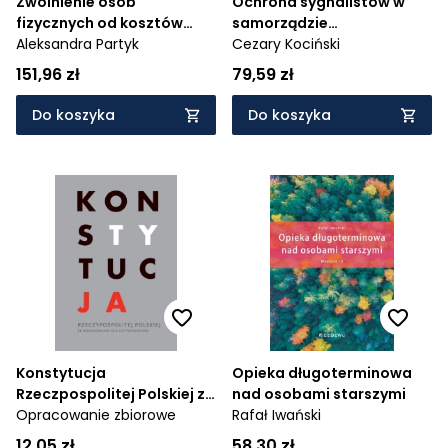
Zwolnienie osób
Ochrona sygnalistów w
fizycznych od kosztów
samorządzie
sądowych w sprawach
Aleksandra Partyk
terytorialnym. Od wolności
Cezary Kociński
cywilnych. Zagadnienia
wypowiedzi do
151,96 zł
79,59 zł
praktyczne
zarządzania zgodnością
Do koszyka
Do koszyka
Konstytucja
Opieka długoterminowa
Rzeczpospolitej Polskiej ze
nad osobami starszymi
wskazówkami dla
Opracowanie zbiorowe
Rafał Iwański
użytkowników
12,05 zł
58,30 zł