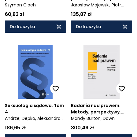
Szymon Ciach
za granicą
Jarosław Majewski,
Piotr
Zakrzewski
60,83 zł
135,87 zł
Do koszyka
Do koszyka
Seksuologia sądowa. Tom
Badania nad prawem.
4
Metody, perspektywy,
Andrzej Depko,
Aleksandra
interpretacje
Mandy Burton,
Dawn
Krasowska
Watkins
186,65 zł
300,49 zł