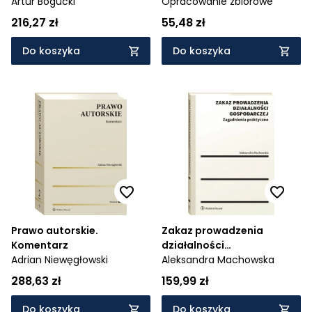
inteligencji
Artur Bogucki
do ćwiczeń
Opracowanie zbiorowe
216,27 zł
55,48 zł
Do koszyka
Do koszyka
Prawo autorskie.
Zakaz prowadzenia
Komentarz
działalności
Adrian Niewęgłowski
gospodarczej.
Aleksandra Machowska
Zagadnienia praktyczne
288,63 zł
159,99 zł
Do koszyka
Do koszyka