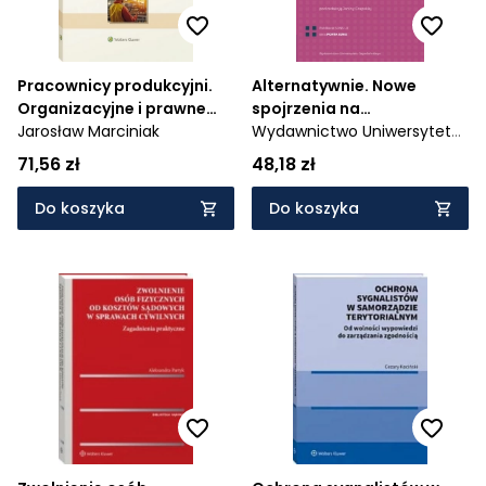
Pracownicy produkcyjni.
Alternatywnie. Nowe
Organizacyjne i prawne
spojrzenia na
aspekty zarządzania
Jarosław Marciniak
zastosowanie
Wydawnictwo Uniwersytetu
alternatywnych metod
Jagiellońskiego
71,56 zł
48,18 zł
rozwiązywania sporów w
prawie
Do koszyka
Do koszyka