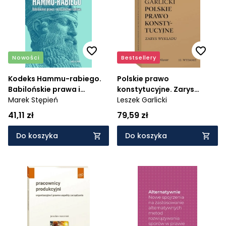
Cena rosnąco
Cena malejąco
Od najnowszych
Nowości
Bestsellery
Od najstarszych
Kodeks Hammu-rabiego.
Polskie prawo
Babilońskie prawa i
konstytucyjne. Zarys
orzecznictwo sądowe
Marek Stępień
wykładu
Leszek Garlicki
41,11 zł
79,59 zł
Do koszyka
Do koszyka