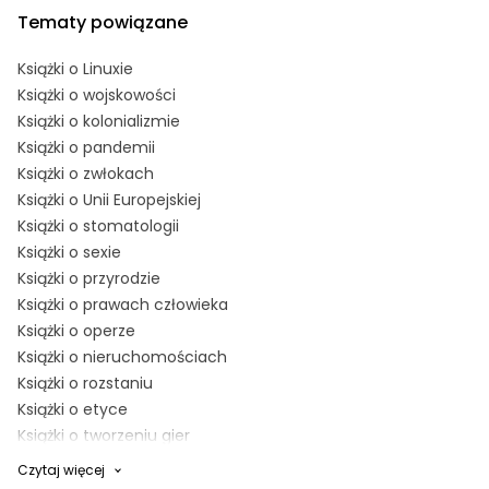
Tematy powiązane
Książki o Linuxie
Książki o wojskowości
Książki o kolonializmie
Książki o pandemii
Książki o zwłokach
Książki o Unii Europejskiej
Książki o stomatologii
Książki o sexie
Książki o przyrodzie
Książki o prawach człowieka
Książki o operze
Książki o nieruchomościach
Książki o rozstaniu
Książki o etyce
Książki o tworzeniu gier
Książki o energetyce
Czytaj więcej
Książki o kryzysie małżeńskim