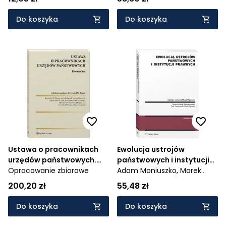
Do koszyka
Do koszyka
Ustawa o pracownikach
Ewolucja ustrojów
urzędów państwowych.
państwowych i instytucji
Komentarz
Opracowanie zbiorowe
prawnych
Adam Moniuszko,
Marek
Wąsowicz,
Tomasz Królasik,
200,20 zł
55,48 zł
Piotr Pomianowski
Do koszyka
Do koszyka