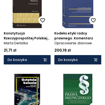
Konstytucja
Kodeks etyki radcy
Rzeczypospolitej Polskiej
prawnego. Komentarz
ze schematami
Marta Derlatka
Opracowanie zbiorowe
21,71 zł
200,19 zł
Do koszyka
Do koszyka