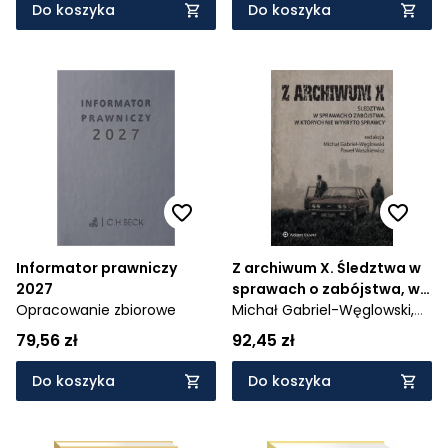
Do koszyka
Do koszyka
Informator prawniczy
Z archiwum X. Śledztwa w
2027
sprawach o zabójstwa, w
Opracowanie zbiorowe
których nie wykryto
Michał Gabriel-Węglowski,
sprawcy
Paweł Waszkiewicz
79,56 zł
92,45 zł
Do koszyka
Do koszyka