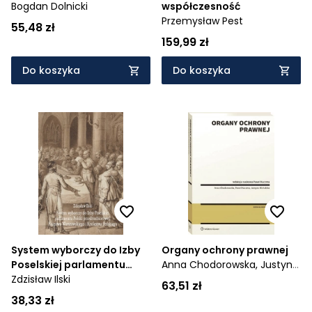
Bogdan Dolnicki
współczesność
Przemysław Pest
55,48 zł
159,99 zł
Do koszyka
Do koszyka
System wyborczy do Izby
Organy ochrony prawnej
Poselskiej parlamentu
Anna Chodorowska,
Justyna
Polski przedrozbiorowej,
Zdzisław Ilski
Michalska
63,51 zł
Księstwa Warszawskiego i
38,33 zł
Królestwa Polskiego