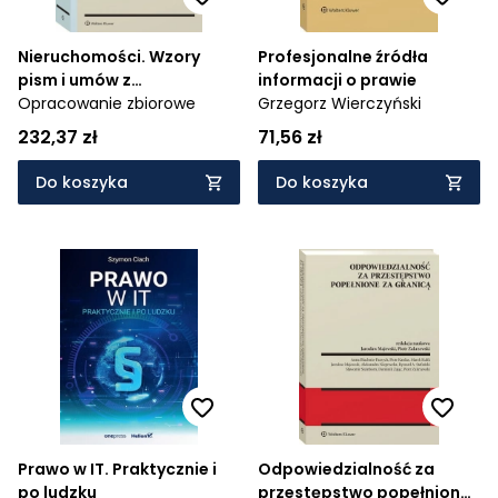
Nieruchomości. Wzory
Profesjonalne źródła
pism i umów z
informacji o prawie
komentarzem
Opracowanie zbiorowe
Grzegorz Wierczyński
232,37 zł
71,56 zł
Do koszyka
Do koszyka
Prawo w IT. Praktycznie i
Odpowiedzialność za
po ludzku
przestępstwo popełnione