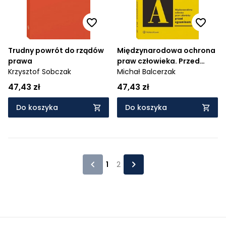
Trudny powrót do rządów
Międzynarodowa ochrona
prawa
praw człowieka. Przed
Krzysztof Sobczak
egzaminem
Michał Balcerzak
47,43 zł
47,43 zł
Do koszyka
Do koszyka
1
2