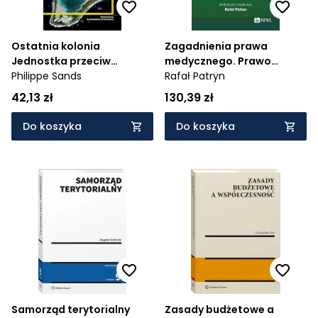
Ostatnia kolonia
Zagadnienia prawa
Jednostka przeciw
medycznego. Prawo
imperium
Philippe Sands
medyczne dla studentów
Rafał Patryn
kierunków medycznych i
42,13 zł
130,39 zł
osób wykonujących
zawody medyczne
Do koszyka
Do koszyka
Samorząd terytorialny
Zasady budżetowe a