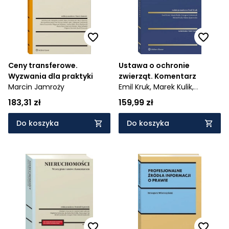
Ceny transferowe.
Ustawa o ochronie
Wyzwania dla praktyki
zwierząt. Komentarz
Marcin Jamroży
Emil Kruk,
Marek Kulik,
Grzegorz Lubeńczuk,
Michał
183,31 zł
159,99 zł
Rudy,
Hanna Spasowska
Do koszyka
Do koszyka