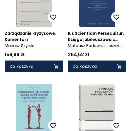
Zarządzanie kryzysowe.
Ius Scientiam Persequitur.
Komentarz
Księga jubileuszowa z
Mariusz Szyrski
okazji 25-lecia Wydziału
Mateusz Badowski,
Leszek
Prawa i Administracji
Karski,
Janusz Wesserling
159,99 zł
264,52 zł
Uniwersytetu Kardynała
Stefana Wyszyńskiego w
Do koszyka
Do koszyka
Warszawie