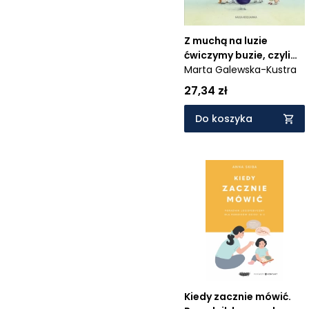
Z muchą na luzie
ćwiczymy buzie, czyli
zabawy logopedyczne
Marta Galewska-Kustra
dla dzieci
27,34 zł
Do koszyka
Kiedy zacznie mówić.