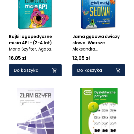
Bajki logopedyczne
Jama gębowa ćwiczy
misia API - (2-4 lat)
słowa. Wiersze
Maria Szyfter,
Agata
logopedyczne dla
Aleksandra
Kalina
dzieci
Jastrzębowska-Jasińska,
16,85 zł
12,05 zł
Urszula Kamińska
Do koszyka
Do koszyka