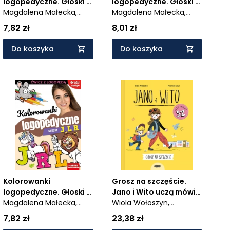
logopedyczne. Głoski F
logopedyczne. Głoski K
W z naklejkami
Magdalena Małecka,
G H z naklejkami
Magdalena Małecka,
Agnieszka Anna
Agnieszka Anna
7,82 zł
8,01 zł
Wiatrowska
Wiatrowska
Do koszyka
Do koszyka
Kolorowanki
Grosz na szczęście.
logopedyczne. Głoski J
Jano i Wito uczą mówić
L R z naklejkami
Magdalena Małecka,
SZ
Wiola Wołoszyn,
Agnieszka Anna
Przemysław Liput
7,82 zł
23,38 zł
Wiatrowska