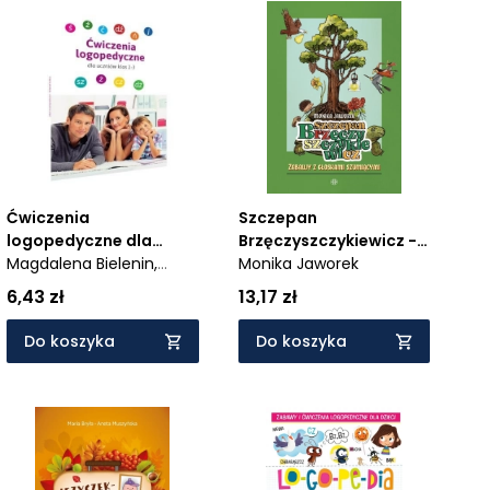
Ćwiczenia
Szczepan
logopedyczne dla
Brzęczyszczykiewicz -
uczniów klas 1-3
Magdalena Bielenin,
Zabawy z głoskami
Monika Jaworek
Anna Willman
szumiącymi
6,43 zł
13,17 zł
Do koszyka
Do koszyka