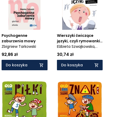
Psychogenne
Wierszyki ćwiczące
zaburzenia mowy
języki, czyli rymowanki
Zbigniew Tarkowski
logopedyczne dla
Elżbieta Szwajkowska,
dzieci
Witold Szwajkowski,
92,86 zł
30,74 zł
Marta Galewska-Kustra,
Joanna Kłos
Do koszyka
Do koszyka