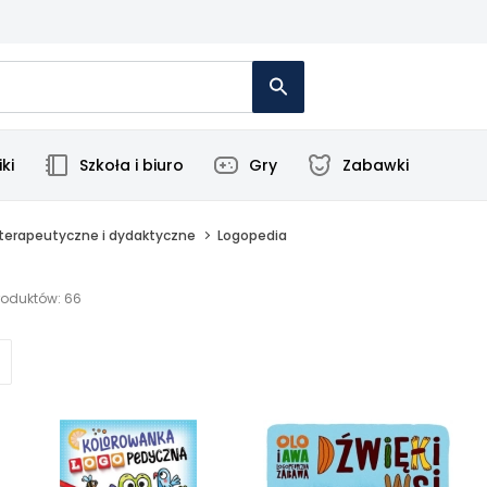
ki
Szkoła i biuro
Gry
Zabawki
erapeutyczne i dydaktyczne
Logopedia
roduktów: 66