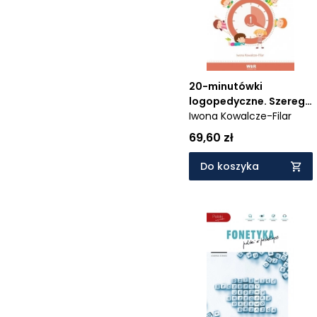
20-minutówki
logopedyczne. Szereg
syczący
Iwona Kowalcze-Filar
69,60 zł
Do koszyka