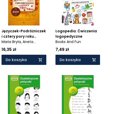
Języczek-Podróżniczek
Logopedia. Ćwiczenia
i cztery pory roku
logopedyczne
Jesień - Scenariusze
Maria Bryła,
Aneta
Books And Fun
grupowych zajęć
Muszyńska
16,35 zł
7,49 zł
logopedycznych dla
dzieci cztero- i
Do koszyka
Do koszyka
pięcioletnich