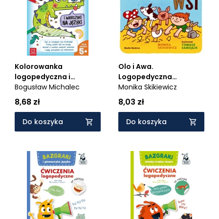
Olo i Awa.
Kolorowanka
Logopedyczna
logopedyczna i
zabawa. Dźwięki wsi
Monika Skikiewicz
wierszyki na języki
Bogusław Michalec
8,03 zł
8,68 zł
Do koszyka
Do koszyka