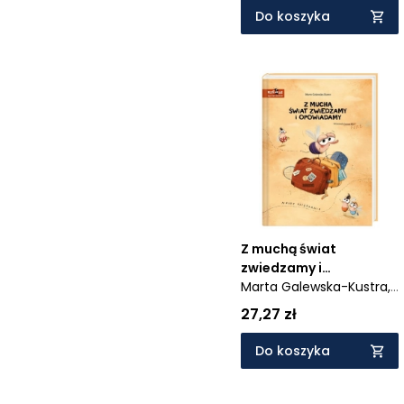
Do koszyka
Z muchą świat
zwiedzamy i
opowiadamy
Marta Galewska-Kustra,
Joanna Kłos
27,27 zł
Do koszyka