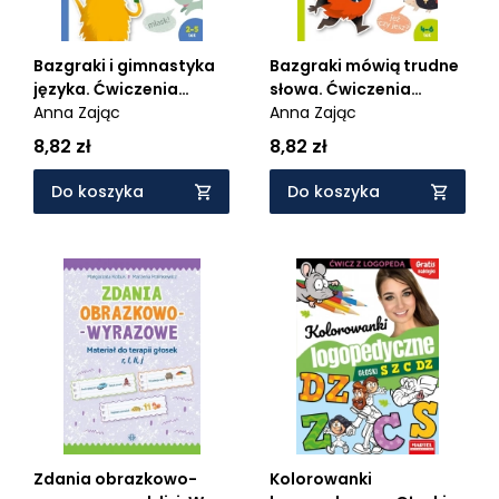
Bazgraki i gimnastyka
Bazgraki mówią trudne
języka. Ćwiczenia
słowa. Ćwiczenia
logopedyczne
Anna Zając
logopedyczne
Anna Zając
8,82 zł
8,82 zł
Do koszyka
Do koszyka
Zdania obrazkowo-
Kolorowanki