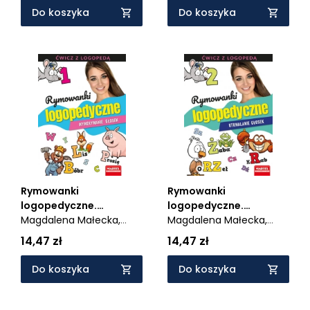
Do koszyka
Do koszyka
Rymowanki
Rymowanki
logopedyczne.
logopedyczne.
Wywoływanie głosek
Magdalena Małecka,
Utrwalanie głosek
Magdalena Małecka,
Agnieszka Anna
Agnieszka Anna
14,47 zł
14,47 zł
Wiatrowska
Wiatrowska
Do koszyka
Do koszyka