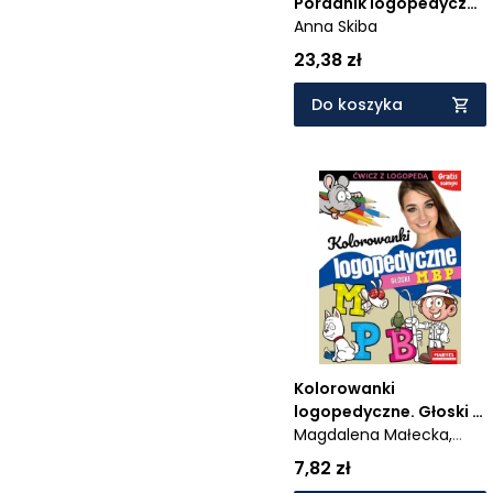
Poradnik logopedyczny
dla rodziców dzieci 0-3
Anna Skiba
23,38 zł
Do koszyka
Kolorowanki
logopedyczne. Głoski M
B P z naklejkami
Magdalena Małecka,
Agnieszka Anna
7,82 zł
Wiatrowska