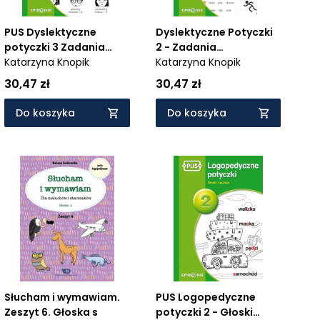
PUS Dyslektyczne
Dyslektyczne Potyczki
potyczki 3 Zadania
2 - Zadania
językowe
Katarzyna Knopik
obrazkowe-językowe
Katarzyna Knopik
30,47 zł
30,47 zł
Do koszyka
Do koszyka
Słucham i wymawiam.
PUS Logopedyczne
Zeszyt 6. Głoska s
potyczki 2 - Głoski