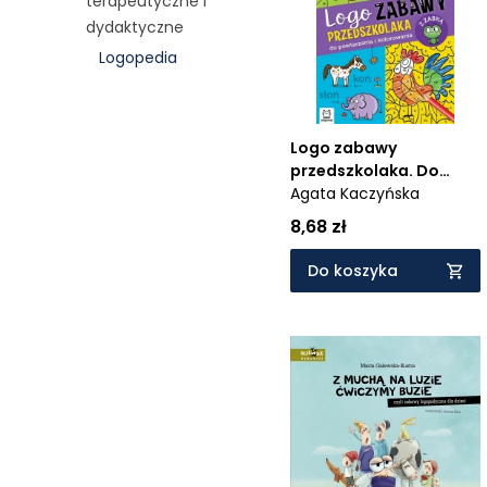
terapeutyczne i
Cena rosnąco
dydaktyczne
Logopedia
Cena malejąco
Od najnowszych
Od najstarszych
Logo zabawy
przedszkolaka. Do
powtarzania i
Agata Kaczyńska
kolorowania z żabką
8,68 zł
Do koszyka