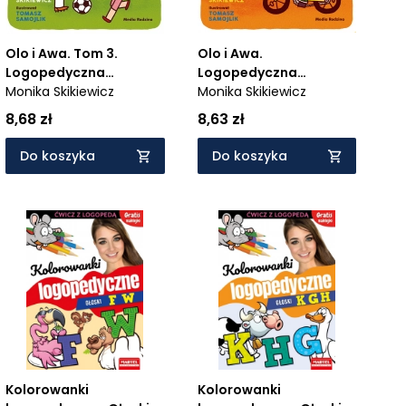
Olo i Awa.
Olo i Awa. Tom 3.
Logopedyczna
Logopedyczna
zabawa. Tom 4. Znaki
Monika Skikiewicz
zabawa. Piłki
Monika Skikiewicz
8,63 zł
8,68 zł
Do koszyka
Do koszyka
Kolorowanki
Kolorowanki