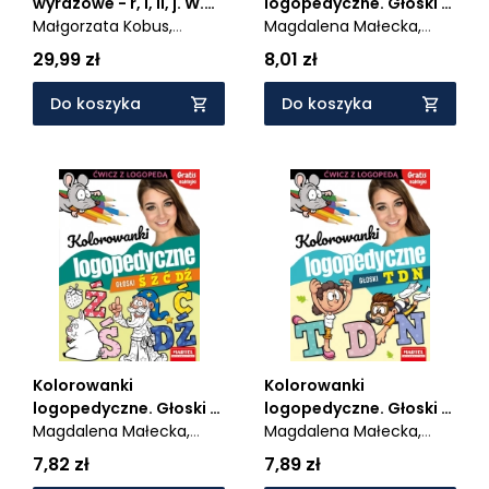
wyrazowe - r, l, li, j. W.
logopedyczne. Głoski S
2023
Małgorzata Kobus,
Z C Dz z naklejkami
Magdalena Małecka,
Marzena Polinkiewicz
Agnieszka Anna
29,99 zł
8,01 zł
Wiatrowska
Do koszyka
Do koszyka
Kolorowanki
Kolorowanki
logopedyczne. Głoski Ś
logopedyczne. Głoski T
Ź Ć Dź z naklejkami
Magdalena Małecka,
D N z naklejkami
Magdalena Małecka,
Agnieszka Anna
Agnieszka Anna
7,82 zł
7,89 zł
Wiatrowska
Wiatrowska