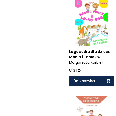
Logopedia dla dzieci.
Mania i Tomek w
logozoo
Małgorzata Korbiel
8,31 zł
Do koszyka