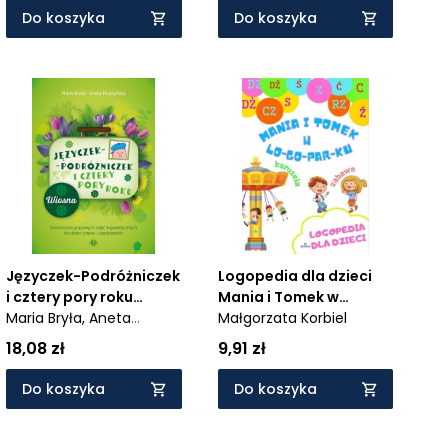
Do koszyka
Do koszyka
Języczek-Podróżniczek
Logopedia dla dzieci
i cztery pory roku
Mania i Tomek w
Wiosna - Scenariusze
Maria Bryła,
Aneta
logoparku
Małgorzata Korbiel
grupowych zajęć
Muszyńska
18,08 zł
9,91 zł
logopedycznych dla
dzieci cztero- i
Do koszyka
Do koszyka
pięcioletnich