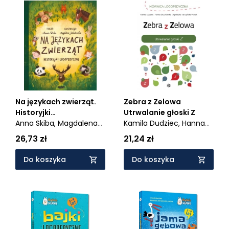
Na językach zwierząt.
Zebra z Zelowa
Historyjki
Utrwalanie głoski Z
logopedyczne. Mamo,
Anna Skiba,
Magdalena
Kamila Dudziec,
Hanna
tato. Już mówię
Jakubowska
Głuchowska,
Agnieszka
26,73 zł
21,24 zł
Tarczyńska-Płatek
Do koszyka
Do koszyka