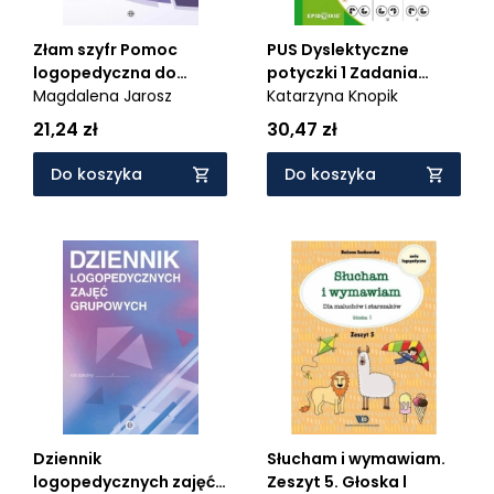
Złam szyfr Pomoc
PUS Dyslektyczne
logopedyczna do
potyczki 1 Zadania
utrwalania wymowy
Magdalena Jarosz
obrazkowe
Katarzyna Knopik
głosek L, R
21,24 zł
30,47 zł
Do koszyka
Do koszyka
Dziennik
Słucham i wymawiam.
logopedycznych zajęć
Zeszyt 5. Głoska l