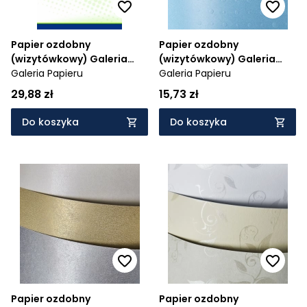
Papier ozdobny
Papier ozdobny
(wizytówkowy) Galeria
(wizytówkowy) Galeria
Papieru galeria papieru
Galeria Papieru
Papieru dots A4 - biały 230
Galeria Papieru
(216717)
g (204603)
29,88 zł
15,73 zł
Do koszyka
Do koszyka
Papier ozdobny
Papier ozdobny