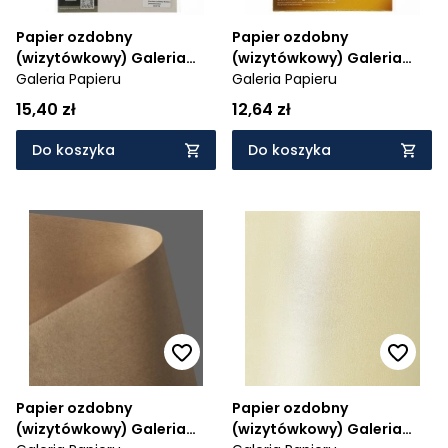
Papier ozdobny
Papier ozdobny
(wizytówkowy) Galeria
(wizytówkowy) Galeria
Papieru nature A4 -
Galeria Papieru
Papieru brokatowy złoty
Galeria Papieru
beżowy 220 g (204716)
A4 - złoty 210 g (208106)
15,40 zł
12,64 zł
Do koszyka
Do koszyka
Papier ozdobny
Papier ozdobny
(wizytówkowy) Galeria
(wizytówkowy) Galeria