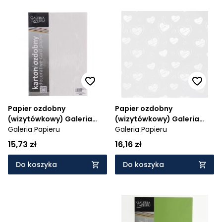
Papier ozdobny
Papier ozdobny
(wizytówkowy) Galeria
(wizytówkowy) Galeria
Papieru batyst perłowa
Galeria Papieru
Papieru małe serca biały
Galeria Papieru
biel A4 - biały 220 g
A4 - biały 220 g (204201)
15,73 zł
16,16 zł
(204203)
Do koszyka
Do koszyka