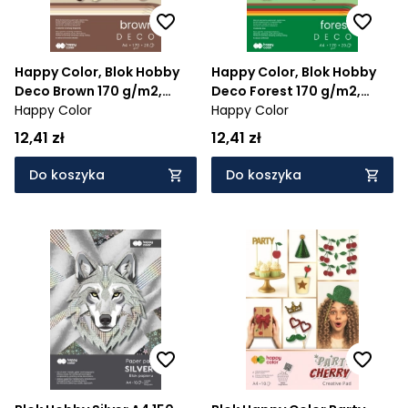
Happy Color, Blok Hobby
Happy Color, Blok Hobby
Deco Brown 170 g/m2,
Deco Forest 170 g/m2,
A4/20 ark., 5 kolorów
Happy Color
A4/20 ark., 5 kolorów
Happy Color
12,41 zł
12,41 zł
Do koszyka
Do koszyka