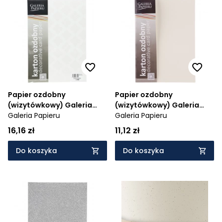
Papier ozdobny
Papier ozdobny
(wizytówkowy) Galeria
(wizytówkowy) Galeria
Papieru glamour biały
Galeria Papieru
Papieru sukno A4 -
Galeria Papieru
230g 20 arkuszy A4 - biały
kremowy 180 g (204102)
16,16 zł
11,12 zł
230 g (204903)
Do koszyka
Do koszyka