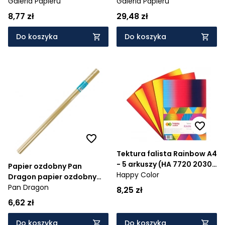
Papieru kraft A4 - beż
Galeria Papieru
Papieru iceland kremowy
Galeria Papieru
piaskowy 230 g (204426)
(207522)
8,77 zł
29,48 zł
Do koszyka
Do koszyka
Tektura falista Rainbow A4
- 5 arkuszy (HA 7720 2030-
Papier ozdobny Pan
RB)
Happy Color
Dragon papier ozdobny
elegant - mix 200 mm x 70
Pan Dragon
8,25 zł
cm (5901854938097)
6,62 zł
Do koszyka
Do koszyka