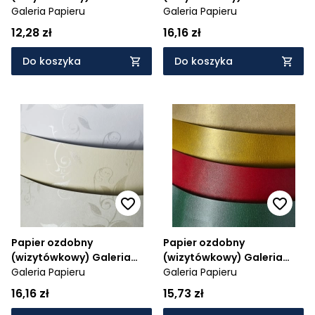
Papieru floryda 250g 20
Galeria Papieru
Papieru chic A4 - kremowy
Galeria Papieru
arkuszy A4 - kremowy 250
220 g (204502)
12,28 zł
16,16 zł
g (200306)
Do koszyka
Do koszyka
Papier ozdobny
Papier ozdobny
(wizytówkowy) Galeria
(wizytówkowy) Galeria
Papieru Liana A4 - biały
Galeria Papieru
Papieru Iceland A4 -
Galeria Papieru
230 g (203901)
czerwony 220 g (200613)
16,16 zł
15,73 zł