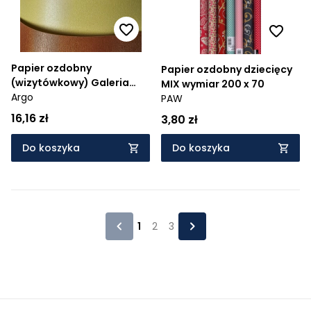
Papier ozdobny
Papier ozdobny dziecięcy
(wizytówkowy) Galeria
MIX wymiar 200 x 70
Papieru millenium
Argo
PAW
fioletowy A4 220g
16,16 zł
3,80 zł
Do koszyka
Do koszyka
1
2
3