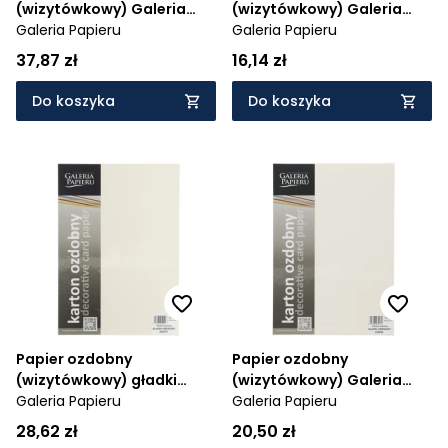
(wizytówkowy) Galeria
(wizytówkowy) Galeria
Papieru millenium srebrny
Galeria Papieru
Papieru Liana A4 -
Galeria Papieru
A3 - srebrny 270 g
kremowy 230 g (203902)
37,87 zł
16,14 zł
(207325)
Do koszyka
Do koszyka
Papier ozdobny
Papier ozdobny
(wizytówkowy) gładki
(wizytówkowy) Galeria
kremowy A4 - kremowy
Galeria Papieru
Papieru gładki kremowy A4
Galeria Papieru
200g (202830)
- kremowy 160 g (202822)
28,62 zł
20,50 zł