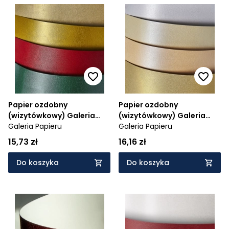
Papier ozdobny
Papier ozdobny
(wizytówkowy) Galeria
(wizytówkowy) Galeria
Papieru Iceland A4 -
Galeria Papieru
Papieru Iceland A4 -
Galeria Papieru
zielony 220 g (200614)
brzoskwiniowy 220 g
15,73 zł
16,16 zł
(200612)
Do koszyka
Do koszyka