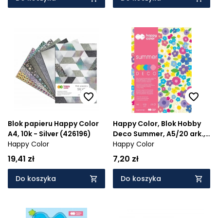
Blok papieru Happy Color
Happy Color, Blok Hobby
A4, 10k - Silver (426196)
Deco Summer, A5/20 ark.,
Happy Color
5 kolorów
Happy Color
19,41 zł
7,20 zł
Do koszyka
Do koszyka