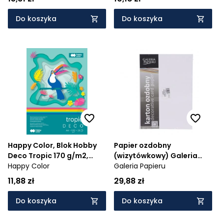
Do koszyka
Do koszyka
Happy Color, Blok Hobby
Papier ozdobny
Deco Tropic 170 g/m2,
(wizytówkowy) Galeria
A4/20 ark., 5 kolorów
Happy Color
Papieru gładki A4 - biały
Galeria Papieru
200 g (202831)
11,88 zł
29,88 zł
Do koszyka
Do koszyka