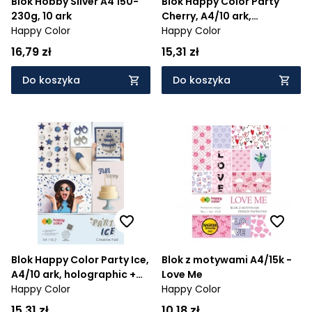
Blok Hobby Silver A4 150-
Blok Happy Color Party
230g, 10 ark
Cherry, A4/10 ark,
Happy Color
holographic + brokat
Happy Color
16,79 zł
15,31 zł
Do koszyka
Do koszyka
Blok Happy Color Party Ice,
Blok z motywami A4/15k -
A4/10 ark, holographic +
Love Me
brokat
Happy Color
Happy Color
15,31 zł
10,18 zł