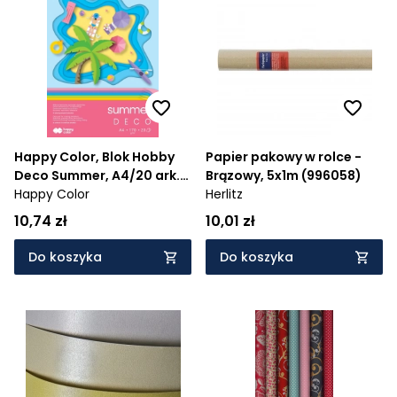
Happy Color, Blok Hobby
Papier pakowy w rolce -
Deco Summer, A4/20 ark.,
Brązowy, 5x1m (996058)
5 kolorów
Happy Color
Herlitz
10,74 zł
10,01 zł
Do koszyka
Do koszyka