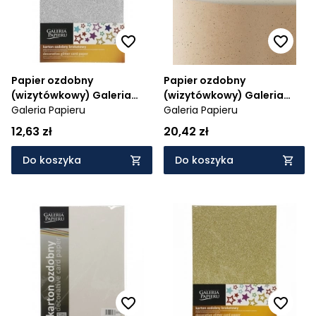
Papier ozdobny
Papier ozdobny
(wizytówkowy) Galeria
(wizytówkowy) Galeria
Papieru brokatowy srebrny
Galeria Papieru
Papieru pepper kremowy
Galeria Papieru
A4 - srebrny 210 g (208105)
A4 - kremowa 220 g
12,63 zł
20,42 zł
(205203)
Do koszyka
Do koszyka