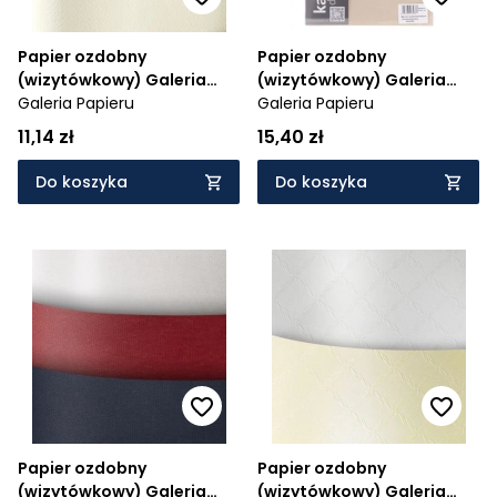
Papier ozdobny
Papier ozdobny
(wizytówkowy) Galeria
(wizytówkowy) Galeria
Papieru savanna kremowy
Galeria Papieru
Papieru nature A4 -
Galeria Papieru
200g 20 arkuszy A4 -
beżowy 220 g (204726)
11,14 zł
15,40 zł
kremowy 200 g (204802)
Do koszyka
Do koszyka
Papier ozdobny
Papier ozdobny
(wizytówkowy) Galeria
(wizytówkowy) Galeria