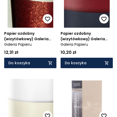
Papier ozdobny
Papier ozdobny
(wizytówkowy) Galeria
(wizytówkowy) Galeria
Papieru brokatowy A4 -
Galeria Papieru
Papieru A4 - czarny 250 g
Galeria Papieru
czerwony 210 g (208113)
(200307)
12,31 zł
10,20 zł
Do koszyka
Do koszyka