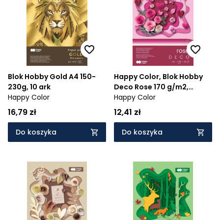
Cena rosnąco
Cena malejąco
Od najnowszych
Od najstarszych
Blok Hobby Gold A4 150-
Happy Color, Blok Hobby
230g, 10 ark
Deco Rose 170 g/m2,
Happy Color
A4/20 ark., 5 kolorów
Happy Color
16,79 zł
12,41 zł
Do koszyka
Do koszyka