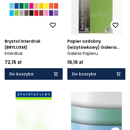
Brystol Interdruk
Papier ozdobny
(BRYLUXM)
(wizytówkowy) Galeria
Interdruk
Papieru Millenium A4 -
Galeria Papieru
zielony 220 g (200714)
72,15 zł
16,16 zł
Do koszyka
Do koszyka