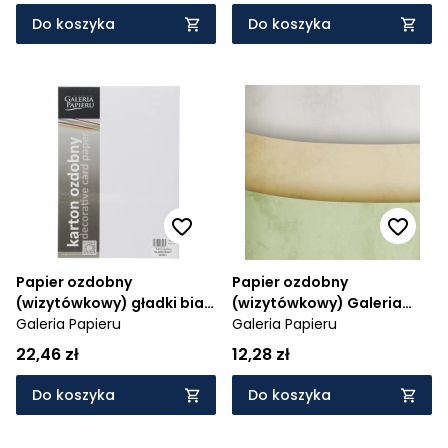
Do koszyka
Do koszyka
Papier ozdobny
Papier ozdobny
(wizytówkowy) gładki biały
(wizytówkowy) Galeria
A4 - biały 160 g (202821)
Galeria Papieru
Papieru marmur A4 - biały
Galeria Papieru
220 g (205301)
22,46 zł
12,28 zł
Do koszyka
Do koszyka