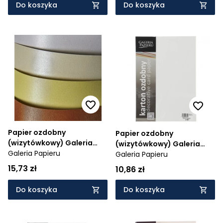
Do koszyka
Do koszyka
Papier ozdobny
Papier ozdobny
(wizytówkowy) Galeria
(wizytówkowy) Galeria
Papieru Millenium A4 -
Galeria Papieru
Papieru pacific biały A4 -
Galeria Papieru
kremowy 220 g (200702)
biały 200 g (204001)
15,73 zł
10,86 zł
Do koszyka
Do koszyka