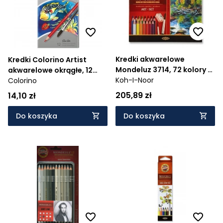
Kredki akwarelowe
Kredki Colorino Artist
Mondeluz 3714, 72 kolory +
akwarelowe okrągłe, 12
pędzel (192411)
Koh-I-Noor
kolorów
Colorino
205,89 zł
14,10 zł
Do koszyka
Do koszyka