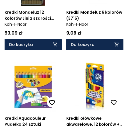
Kredki Mondeluz 12
Kredki Mondeluz 6 kolorów
kolorów Linia szarości
(3715)
(3722/GR)
Koh-I-Noor
Koh-I-Noor
53,09 zł
9,08 zł
Do koszyka
Do koszyka
Kredki Aquacouleur
Kredki ołówkowe
Pudełko 24 sztuki
akwarelowe, 12 kolorów +