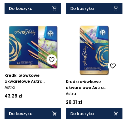
Do koszyka
Do koszyka
Kredki ołówkowe
akwarelowe Astra
Kredki ołówkowe
Prestige, 24 kolory
Astra
akwarelowe Astra
(450754)
Prestige, 12 kolorów
Astra
43,28 zł
(450752)
28,31 zł
Do koszyka
Do koszyka