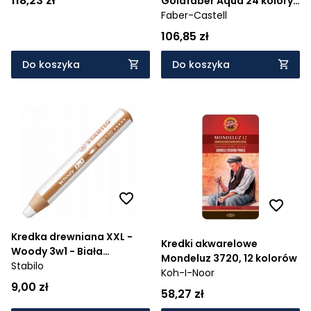
118,23 zł
Goldfaber Aqua 24 kolory
(114624)
Faber-Castell
106,85 zł
Do koszyka
Do koszyka
Kredka drewniana XXL -
Kredki akwarelowe
Woody 3w1 - Biała
Mondeluz 3720, 12 kolorów
(880/100)
Stabilo
Koh-I-Noor
9,00 zł
58,27 zł