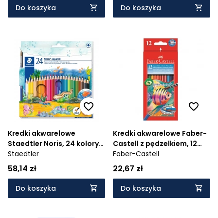
Do koszyka
Do koszyka
Kredki akwarelowe
Kredki akwarelowe Faber-
Staedtler Noris, 24 kolory
Castell z pędzelkiem, 12
(144 10NC24)
Staedtler
kolorów (114413)
Faber-Castell
58,14 zł
22,67 zł
Do koszyka
Do koszyka