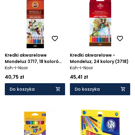
Kredki akwarelowe
Kredki akwarelowe -
Mondeluz 3717, 18 kolorów
Mondeluz, 24 kolory (3718)
(11837)
Koh-I-Noor
Koh-I-Noor
40,75 zł
45,41 zł
Do koszyka
Do koszyka