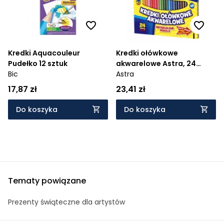
Kredki Aquacouleur
Kredki ołówkowe
Pudełko 12 sztuk
akwarelowe Astra, 24
Bic
kolory (312110005)
Astra
17,87 zł
23,41 zł
Do koszyka
Do koszyka
Tematy powiązane
Prezenty świąteczne dla artystów