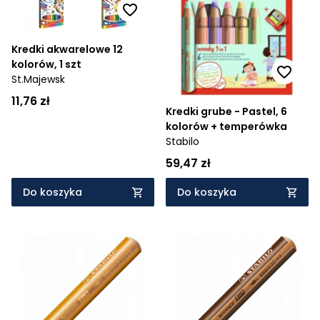
Cena rosnąco
Kredki akwarelowe 12
Cena malejąco
kolorów, 1 szt
St.Majewsk
Od najnowszych
11,76 zł
Od najstarszych
Kredki grube - Pastel, 6
kolorów + temperówka
Stabilo
59,47 zł
Do koszyka
Do koszyka