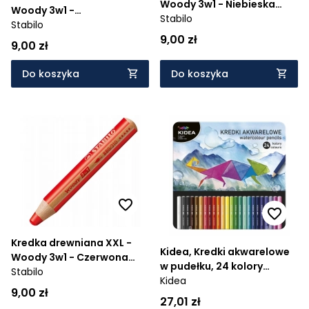
Woody 3w1 - Niebieska
Woody 3w1 -
(880/405)
Stabilo
Ciemnozielona (880/533)
Stabilo
9,00 zł
9,00 zł
Do koszyka
Do koszyka
Kredka drewniana XXL -
Kidea, Kredki akwarelowe
Woody 3w1 - Czerwona
w pudełku, 24 kolory
(880/310)
Stabilo
(KAMP24KA)
Kidea
9,00 zł
27,01 zł