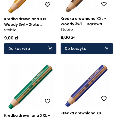
Kredka drewniana XXL -
Kredka drewniana XXL -
Woody 3w1 - Brązowa
Woody 3w1 - Złota
(880/630)
Stabilo
(880/810)
Stabilo
9,00 zł
9,00 zł
Do koszyka
Do koszyka
Kredka drewniana XXL -
Kredka drewniana XXL -