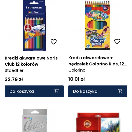
Kredki akwarelowe +
Kredki akwarelowe Noris
pędzelek Colorino Kids, 12
Club 12 kolorów
sztuk (33039PTR)
Colorino
Staedtler
10,01 zł
32,79 zł
Do koszyka
Do koszyka