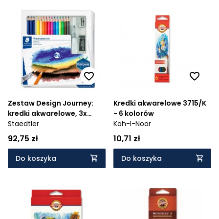
Zestaw Design Journey:
Kredki akwarelowe 3715/K
kredki akwarelowe, 3x
- 6 kolorów
ołówek, gumka,
Staedtler
Koh-I-Noor
temperówka, blender (61
92,75 zł
10,71 zł
14610C)
Do koszyka
Do koszyka