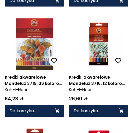
Do koszyka
Do koszyka
Kredki akwarelowe
Kredki akwarelowe
Mondeluz 3719, 36 kolorów
Mondeluz 3716, 12 kolorów
(16726)
Koh-I-Noor
(11836)
Koh-I-Noor
64,23 zł
26,60 zł
Do koszyka
Do koszyka