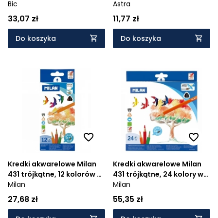
Bic
pędzelek (312110004)
Astra
33,07 zł
11,77 zł
Do koszyka
Do koszyka
Kredki akwarelowe Milan
Kredki akwarelowe Milan
431 trójkątne, 12 kolorów w
431 trójkątne, 24 kolory w
kartonowym opakowaniu
Milan
kartonowym opakowaniu
Milan
(0742312)
(0742324)
27,68 zł
55,35 zł