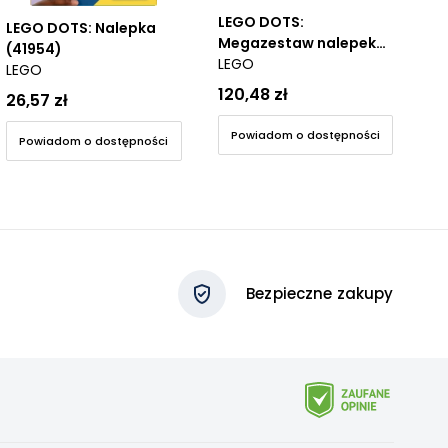
LEGO DOTS:
LEGO DOTS: Nalepka
LE
Megazestaw nalepek
(41954)
LEGO
(41957) - Wiek: 6+
LEGO
LE
120,48 zł
26,57 zł
10
Powiadom o dostępności
Powiadom o dostępności
Bezpieczne zakupy