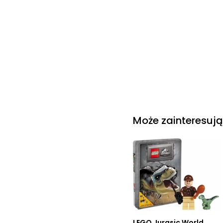
Cena rosnąco
Cena malejąco
Od najnowszych
Od najstarszych
Może zainteresują
LEGO Jurasic World.