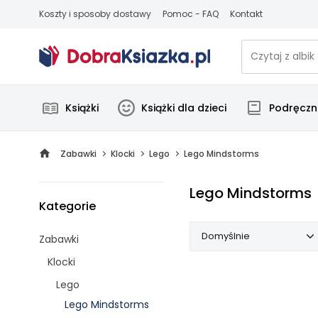
Koszty i sposoby dostawy
Pomoc - FAQ
Kontakt
Książki
Książki dla dzieci
Podręczni
Zabawki
Klocki
Lego
Lego Mindstorms
Lego Mindstorms
Kategorie
Domyślnie
Zabawki
Klocki
Domyślnie
Lego
Popularne
Lego Mindstorms