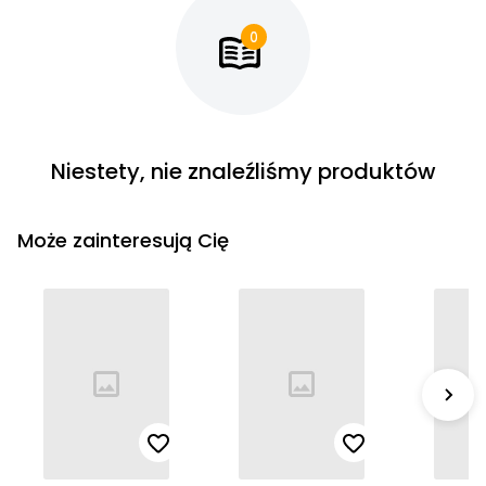
Cena rosnąco
Cena malejąco
Od najnowszych
Od najstarszych
Niestety, nie znaleźliśmy produktów
Może zainteresują Cię