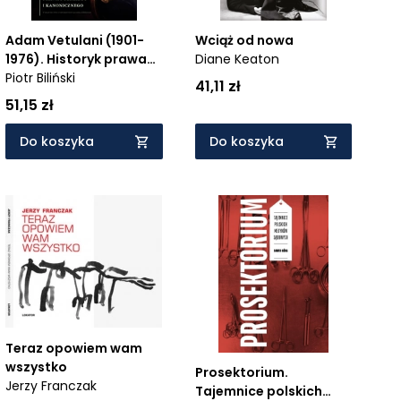
Adam Vetulani (1901-
Wciąż od nowa
1976). Historyk prawa
Diane Keaton
polskiego i
Piotr Biliński
41,11 zł
kanoniczego
51,15 zł
Do koszyka
Do koszyka
Teraz opowiem wam
wszystko
Prosektorium.
Jerzy Franczak
Tajemnice polskich