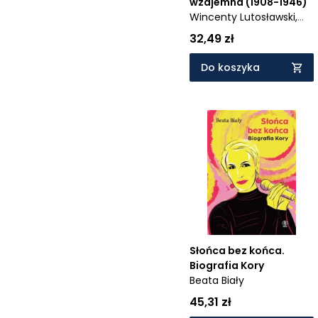
wzajemna (1908-1946)
Wincenty Lutosławski,
Stanisław Pigoń
32,49 zł
Do koszyka
Słońca bez końca.
Biografia Kory
Beata Biały
45,31 zł