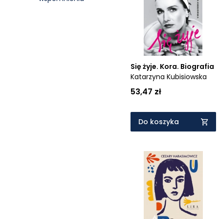
Cena rosnąco
Cena malejąco
Od najnowszych
Od najstarszych
Się żyje. Kora. Biografia
Katarzyna Kubisiowska
53,47 zł
Do koszyka