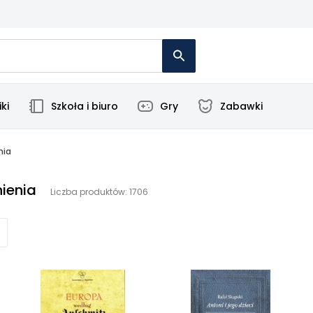
ki
Szkoła i biuro
Gry
Zabawki
nia
ienia
Liczba produktów: 1706