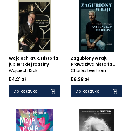
Wojciech Kruk. Historia
Zagubiony w raju.
jubilerskiej rodziny
Prawdziwa historia
Wojciech Kruk
życia Anthony'ego
Charles Leerhsen
Bourdaina
54,21 zł
56,28 zł
Do koszyka
Do koszyka