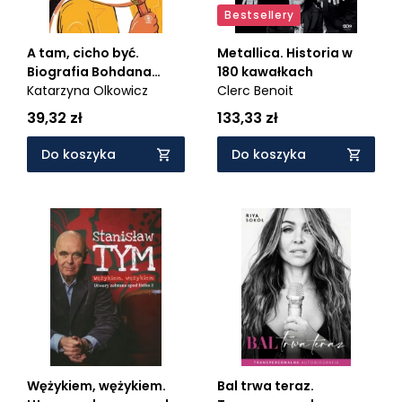
Bestsellery
A tam, cicho być.
Metallica. Historia w
Biografia Bohdana
180 kawałkach
Smolenia
Katarzyna Olkowicz
Clerc Benoit
39,32 zł
133,33 zł
Do koszyka
Do koszyka
Wężykiem, wężykiem.
Bal trwa teraz.