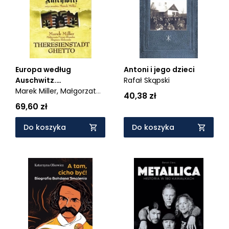
Europa według
Antoni i jego dzieci
Auschwitz.
Rafał Skąpski
Theresienstadt Ghetto
Marek Miller,
Małgorzata
40,38 zł
Preuss-Złomska,
69,60 zł
Zbigniew Zbikowski
Do koszyka
Do koszyka