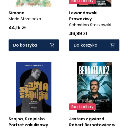
Bestsellery
Simona
Lewandowski.
Maria Strzelecka
Prawdziwy
Sebastian Staszewski
44,15 zł
46,89 zł
Do koszyka
Do koszyka
Bestsellery
Szajna, Szajnisko.
Jestem z gwiazd.
Portret zakulisowy
Robert Bernatowicz w