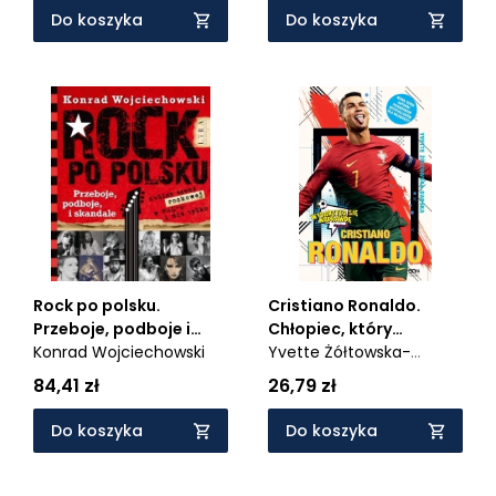
Do koszyka
Do koszyka
Rock po polsku.
Cristiano Ronaldo.
Przeboje, podboje i
Chłopiec, który
skandale
Konrad Wojciechowski
wiedział, czego chce
Yvette Żółtowska-
Darska,
Jacek Sarzało
84,41 zł
26,79 zł
Do koszyka
Do koszyka