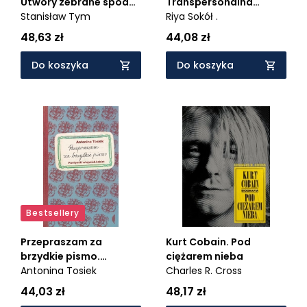
Utwory zebrane spod
Transpersonalna
łóżka 2
Stanisław Tym
autobiografia
Riya Sokół .
48,63 zł
44,08 zł
Do koszyka
Do koszyka
Bestsellery
Przepraszam za
Kurt Cobain. Pod
brzydkie pismo.
ciężarem nieba
Pamiętniki wiejskich
Antonina Tosiek
Charles R. Cross
kobiet
44,03 zł
48,17 zł