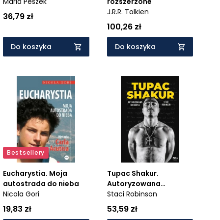
Maria Peszek
rozszerzone
J.R.R. Tolkien
36,79 zł
100,26 zł
Do koszyka
Do koszyka
Bestsellery
Eucharystia. Moja
Tupac Shakur.
autostrada do nieba
Autoryzowana
Nicola Gori
biografia
Staci Robinson
19,83 zł
53,59 zł