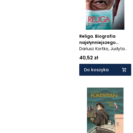
Religa. Biografia
najsłynniejszego
polskiego
Dariusz Kortko,
Judyta
kardiochirurga
Watoła
40,52 zł
Do koszyka