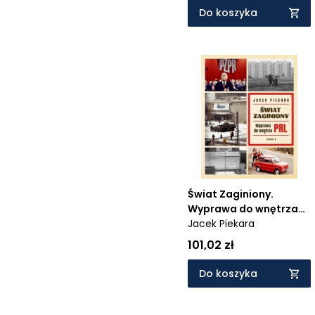
Do koszyka
Świat Zaginiony.
Wyprawa do wnętrza
PRL. Tom 1
Jacek Piekara
101,02 zł
Do koszyka