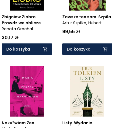
Zbigniew Ziobro.
Zawsze ten sam. Szpila
Prawdziwe oblicze
Artur Szpilka,
Hubert
Renata Grochal
Kęska
99,55 zł
30,17 zł
Do koszyka
Do koszyka
Naku*wiam Zen
Listy. Wydanie